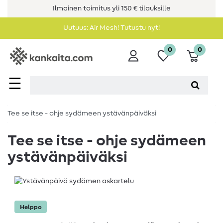
Ilmainen toimitus yli 150 € tilauksille
Uutuus: Air Mesh! Tutustu nyt!
0
0
☰
Tee se itse - ohje sydämeen ystävänpäiväksi
Tee se itse - ohje sydämeen
ystävänpäiväksi
Helppo