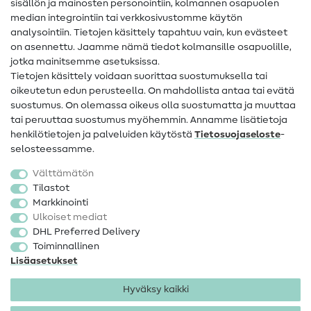
sisällön ja mainosten personointiin, kolmannen osapuolen
median integrointiin tai verkkosivustomme käytön
Apua ja yhteystiedot
analysointiin. Tietojen käsittely tapahtuu vain, kun evästeet
on asennettu. Jaamme nämä tiedot kolmansille osapuolille,
Yhteystiedot
jotka mainitsemme asetuksissa.
Tietoa omistajanvaihdoksesta
Tietojen käsittely voidaan suorittaa suostumuksella tai
oikeutetun edun perusteella. On mahdollista antaa tai evätä
FAQ
suostumus. On olemassa oikeus olla suostumatta ja muuttaa
tai peruuttaa suostumus myöhemmin. Annamme lisätietoja
Peruutusoikeus
henkilötietojen ja palveluiden käytöstä
Tietosuojaseloste
-
Suosittu
selosteessamme.
Välttämätön
Kankaat
Tilastot
Markkinointi
Ompelutarvikkeet
Ulkoiset mediat
Ale
DHL Preferred Delivery
Toiminnallinen
Lisäasetukset
Hyväksy kaikki