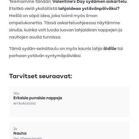
Teemamme tänään:
Valentine's Day sydämen askartelu
.
Etsitkö vielä yksilöllistä
lahjaideaa ystävänpäiväksi?
Meillä on söpö idea, joka toimii myös ilman
ompelukonetta. Tässä askarteluohjeessa näytämme
sinulle, kuinka voit luoda luovan lahjaidean nappejen ja
nauhojen avulla tunnissa.
Tämä sydän-seinätaulu on myös kaunis lahja
äidille
tai
parhaan ystävän syntymäpäiväksi.
Tarvitset seuraavat:
10x
Erilaisia punaisia nappeja
eri kokoisina
2x
Nauha
2m, 40mm leveä