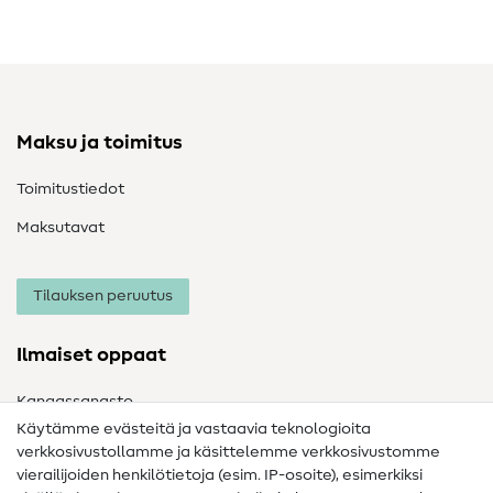
Maksu ja toimitus
Toimitustiedot
Maksutavat
Tilauksen peruutus
Ilmaiset oppaat
Kangassanasto
Käytämme evästeitä ja vastaavia teknologioita
Ompelusanasto
verkkosivustollamme ja käsittelemme verkkosivustomme
vierailijoiden henkilötietoja (esim. IP-osoite), esimerkiksi
Ompeluohjeet