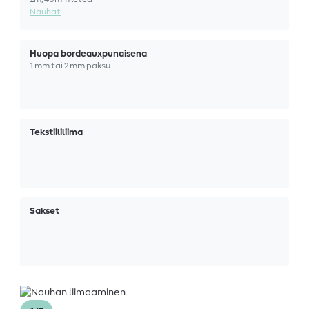
Nauhat
Huopa bordeauxpunaisena
1 mm tai 2 mm paksu
Tekstiililiima
Sakset