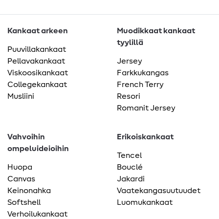
Kankaat arkeen
Muodikkaat kankaat
tyylillä
Puuvillakankaat
Pellavakankaat
Jersey
Viskoosikankaat
Farkkukangas
Collegekankaat
French Terry
Musliini
Resori
Romanit Jersey
Vahvoihin
Erikoiskankaat
ompeluideioihin
Tencel
Huopa
Bouclé
Canvas
Jakardi
Keinonahka
Vaatekangasuutuudet
Softshell
Luomukankaat
Verhoilukankaat