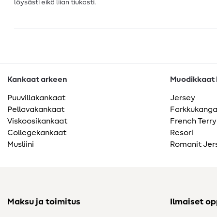
löysästi eikä liian tiukasti.
Kankaat arkeen
Muodikkaat k
Puuvillakankaat
Jersey
Pellavakankaat
Farkkukang
Viskoosikankaat
French Terry
Collegekankaat
Resori
Musliini
Romanit Jer
Maksu ja toimitus
Ilmaiset o