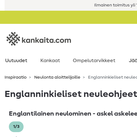
Ilmainen toimitus yli 1
Uutuudet
Kankaat
Ompelutarvikkeet
Jää
Inspiraatio
Neulonta aloittelijoille
Englanninkieliset neule
Englanninkieliset neuleohjee
Englantilainen neulominen - askel askelee
1/3