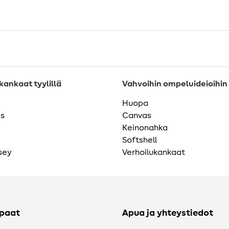
ankaat tyylillä
Vahvoihin ompeluideioihin
Huopa
as
Canvas
Keinonahka
Softshell
sey
Verhoilukankaat
ppaat
Apua ja yhteystiedot