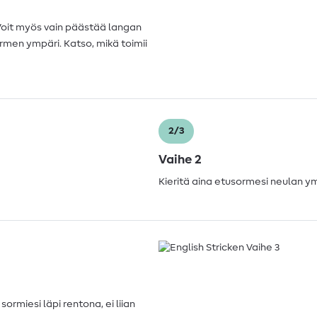
 Voit myös vain päästää langan
ormen ympäri. Katso, mikä toimii
2/3
Vaihe 2
Kieritä aina etusormesi neulan ym
sormiesi läpi rentona, ei liian