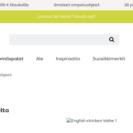
50 € tilauksille
Ilmaiset ompeluohjeet
30 p
Uutuus: Air Mesh! Tutustu nyt!
nnöspalat
Ale
Inspiraatio
Suosikkimerkit
ohjeet
t
lta