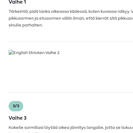
Vaihe 1
Tärkeintä: pidä lanka oikeassa kädessä, kuten kuvassa näkyy.
pikkusormen ja etusormen väliin ilman, että kierrät sitä pikkus
sinulle parhaiten.
3/3
Vaihe 3
Kokeile sormillasi löytää oikea jännitys langalle, jotta se liukuu 