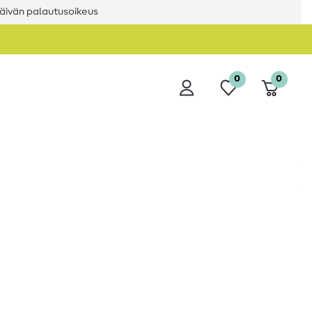
äivän palautusoikeus
0
0