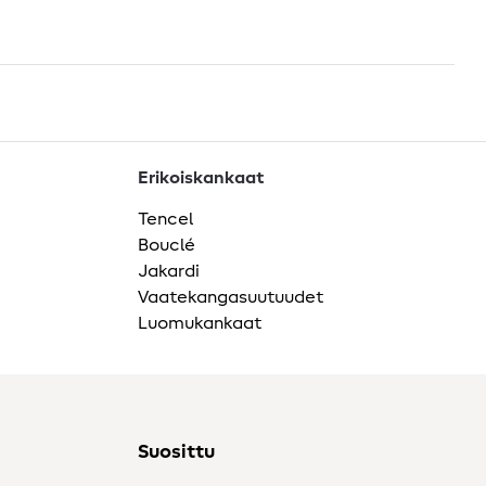
Erikoiskankaat
Tencel
Bouclé
Jakardi
Vaatekangasuutuudet
Luomukankaat
Suosittu