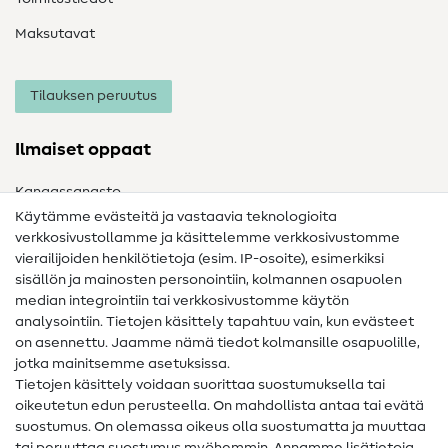
Maksutavat
Tilauksen peruutus
Ilmaiset oppaat
Kangassanasto
Käytämme evästeitä ja vastaavia teknologioita
Ompelusanasto
verkkosivustollamme ja käsittelemme verkkosivustomme
vierailijoiden henkilötietoja (esim. IP-osoite), esimerkiksi
Ompeluohjeet
sisällön ja mainosten personointiin, kolmannen osapuolen
median integrointiin tai verkkosivustomme käytön
Apua ja yhteystiedot
analysointiin. Tietojen käsittely tapahtuu vain, kun evästeet
on asennettu. Jaamme nämä tiedot kolmansille osapuolille,
Yhteystiedot
jotka mainitsemme asetuksissa.
Tietoa omistajanvaihdoksesta
Tietojen käsittely voidaan suorittaa suostumuksella tai
oikeutetun edun perusteella. On mahdollista antaa tai evätä
FAQ
suostumus. On olemassa oikeus olla suostumatta ja muuttaa