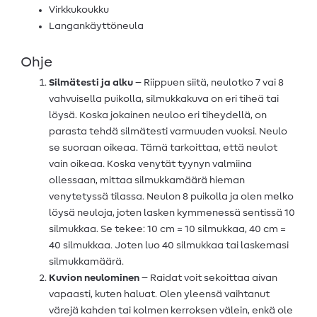
Virkkukoukku
Langankäyttöneula
Ohje
Silmätesti ja alku
– Riippuen siitä, neulotko 7 vai 8
vahvuisella puikolla, silmukkakuva on eri tiheä tai
löysä. Koska jokainen neuloo eri tiheydellä, on
parasta tehdä silmätesti varmuuden vuoksi. Neulo
se suoraan oikeaa. Tämä tarkoittaa, että neulot
vain oikeaa. Koska venytät tyynyn valmiina
ollessaan, mittaa silmukkamäärä hieman
venytetyssä tilassa. Neulon 8 puikolla ja olen melko
löysä neuloja, joten lasken kymmenessä sentissä 10
silmukkaa. Se tekee: 10 cm = 10 silmukkaa, 40 cm =
40 silmukkaa. Joten luo 40 silmukkaa tai laskemasi
silmukkamäärä.
Kuvion neulominen
– Raidat voit sekoittaa aivan
vapaasti, kuten haluat. Olen yleensä vaihtanut
värejä kahden tai kolmen kerroksen välein, enkä ole