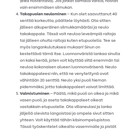
(eikä nostettava). Jos jatkat samalla värillä, nostat
vain ensimmäisen silmukan.
Takapuolen neulominen
– Kun olet saavuttanut 40
senttiä korkeutta, päättele löyhästi. Ota sitten
jälleen alkuperäinen silmukkamääräsi ja neulo
takakappale. Tässä voit neuloa leveämpiä raitoja
tai jälleen ohuita raitoja kuten etupuolella. Tee se
myös langankulutuksesi mukaan! Sinun on
kestettävä tämä itse. Luonnonväristä lankaa sinulla
on kaksi kerää, joten voit käyttää siitä enemmän tai
neuloa kokonaisen alueen luonnonvärisenä. Neulo
takakappaleesi niin, että ne venytettynä ovat
vähintään 20 senttiä. Neulo yksi puoli hieman
pidemmäksi, jotta takakappaleet voivat limittää.
Valmistuminen
– Päätä, mikä puoli on oikea ja mikä
vasen puoli, ja aseta takakappaleet oikeat
vastakkain etupuolelle. Ota villaneulasi ja lanka
jäljellä olevista langoistasi ja ompele sivut sitten
yhteen. Voit käyttää tähän käsinompelupistoa.
Tässä työskentelet oikealta vasemmalle ja pistät