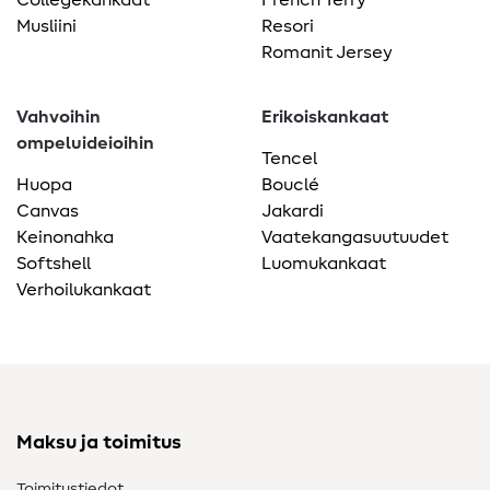
Collegekankaat
French Terry
Musliini
Resori
Romanit Jersey
Vahvoihin
Erikoiskankaat
ompeluideioihin
Tencel
Huopa
Bouclé
Canvas
Jakardi
Keinonahka
Vaatekangasuutuudet
Softshell
Luomukankaat
Verhoilukankaat
Maksu ja toimitus
Toimitustiedot