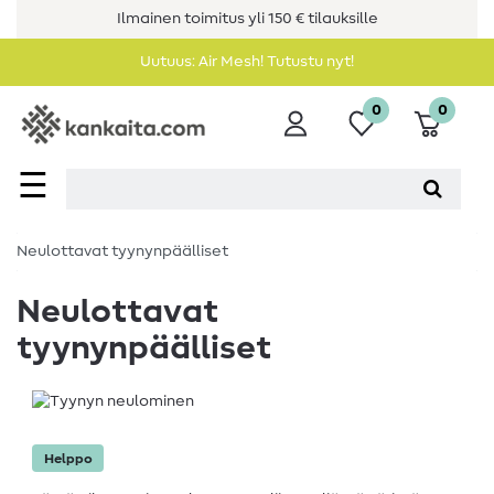
Ilmainen toimitus yli 150 € tilauksille
Uutuus: Air Mesh! Tutustu nyt!
0
0
☰
Neulottavat tyynynpäälliset
Neulottavat
tyynynpäälliset
Helppo