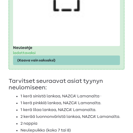
Neuleohje
ladattavaksi
(Kaava vain saksaksi)
Tarvitset seuraavat asiat tyynyn
neulomiseen:
1 kerä sinistä lankaa, NAZCA' Lamanalta ·
1 kerä pinkkiä lankaa, NAZCA' Lamanalta.
1 kerä lilaa lankaa, NAZCA' Lamanalta.
2 kerää luonnonväristä lankaa, NAZCA' Lamanalta.
2 nappia
Neulepuikko (koko 7 tai 8)