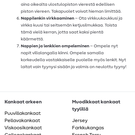
aina oikealta ulostulopiston vierestä edellisen
piston viereen. Takapuolet voivat hieman limittää.
Nappilenkin virkkaaminen
– Ota virkkuukoukkusi ja
virkka kuusi tai seitsemän ketjusilmukkaa. Toista
tämä vielä kerran, jotta saat kaksi pientä
käärmettä.
Nappien ja lenkkien ompeleminen
– Ompele nyt
napit villalangalla kiinni. Ompele samalla
korkeudella vastakkaiselle puolelle myös lenkit. Nyt
laitat vain tyynysi sisään ja valmis on neulottu tyyny!
Kankaat arkeen
Muodikkaat kankaat
tyylillä
Puuvillakankaat
Pellavakankaat
Jersey
Viskoosikankaat
Farkkukangas