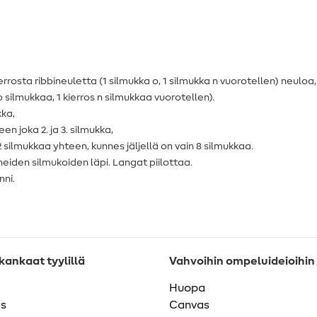
errosta ribbineuletta (1 silmukka o, 1 silmukka n vuorotellen) neuloa,
 silmukkaa, 1 kierros n silmukkaa vuorotellen).
kka,
en joka 2. ja 3. silmukka,
silmukkaa yhteen, kunnes jäljellä on vain 8 silmukkaa.
äneiden silmukoiden läpi. Langat piilottaa.
nni.
ankaat tyylillä
Vahvoihin ompeluideioihin
Huopa
as
Canvas