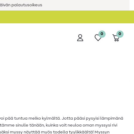
äivän palautusoikeus
0
0
 voi pää tuntua melko kylmältä. Jotta pääsi pysyisi lämpimänä
tämme sinulle tänään, kuinka voit neuloa oman myssysi rivi
lisäksi myssy näyttää myös todella tyylikkäältä! Myssyn