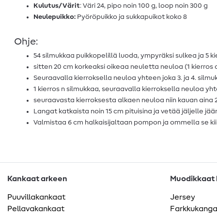
Kulutus/Värit
: Väri 24, pipo noin 100 g, loop noin 300 g
Neulepuikko:
Pyöröpuikko ja sukkapuikot koko 8
Ohje:
54 silmukkaa puikkopelillä luoda, ympyräksi sulkea ja 5 ki
sitten 20 cm korkeaksi oikeaa neuletta neuloa (1 kierros o
Seuraavalla kierroksella neuloa yhteen joka 3. ja 4. silmu
1 kierros n silmukkaa, seuraavalla kierroksella neuloa yhte
seuraavasta kierroksesta alkaen neuloa niin kauan aina 2 
Langat katkaista noin 15 cm pituisina ja vetää jäljelle jä
Valmistaa 6 cm halkaisijaltaan pompon ja ommella se kii
Kankaat arkeen
Muodikkaat k
Puuvillakankaat
Jersey
Pellavakankaat
Farkkukang