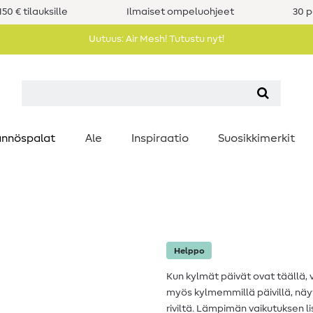
50 € tilauksille
Ilmaiset ompeluohjeet
30 p
Uutuus: Air Mesh! Tutustu nyt!
nnöspalat
Ale
Inspiraatio
Suosikkimerkit
Helppo
Kun kylmät päivät ovat täällä,
myös kylmemmillä päivillä, näy
riviltä. Lämpimän vaikutuksen 