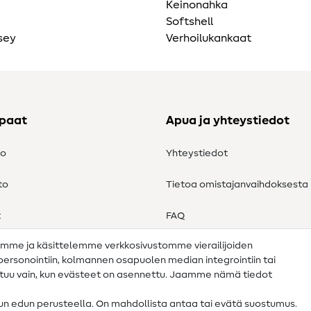
Keinonahka
Softshell
sey
Verhoilukankaat
ppaat
Apua ja yhteystiedot
to
Yhteystiedot
to
Tietoa omistajanvaihdoksesta
t
FAQ
amme ja käsittelemme verkkosivustomme vierailijoiden
Peruutusoikeus
n personointiin, kolmannen osapuolen median integrointiin tai
ahtuu vain, kun evästeet on asennettu. Jaamme nämä tiedot
tun edun perusteella. On mahdollista antaa tai evätä suostumus.