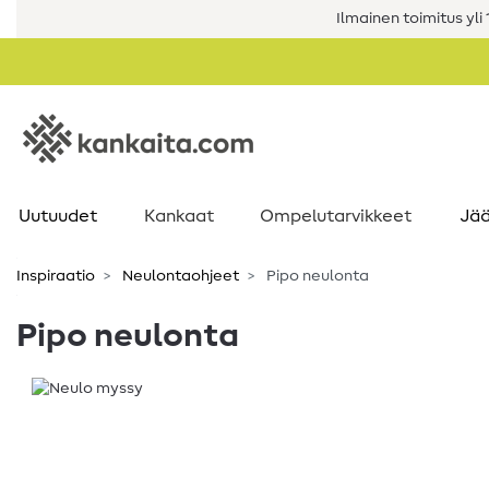
Ilmainen toimitus yli 1
Uutuudet
Kankaat
Ompelutarvikkeet
Jää
Inspiraatio
Neulontaohjeet
Pipo neulonta
Pipo neulonta