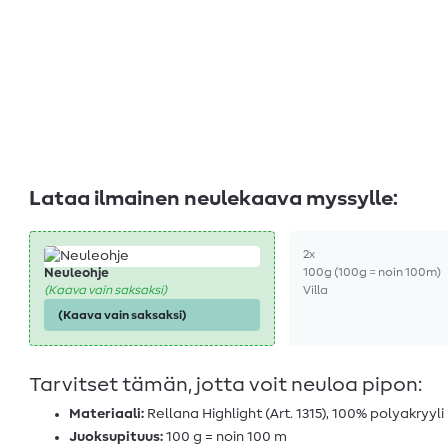
Lataa ilmainen neulekaava myssylle:
2x
100g (100g = noin 100m)
Neuleohje
Villa
(Kaava vain saksaksi)
(Kaava vain saksaksi)
Tarvitset tämän, jotta voit neuloa pipon:
Materiaali:
Rellana Highlight (Art. 1315), 100% polyakryyli
Juoksupituus:
100 g = noin 100 m