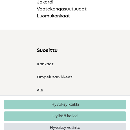
Jakardi
Vaatekangasuutuudet
Luomukankaat
Suosittu
Kankaat
Ompelutarvikkeet
Ale
Hyväksy kaikki
Hylkää kaikki
Hyväksy valinta