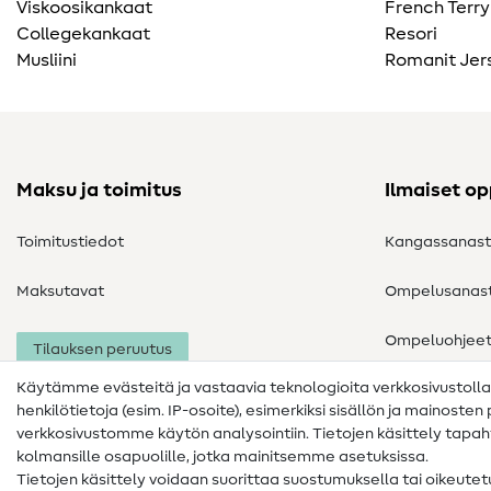
Viskoosikankaat
French Terry
Collegekankaat
Resori
Musliini
Romanit Jer
Maksu ja toimitus
Ilmaiset o
Toimitustiedot
Kangassanas
Maksutavat
Ompelusanas
Ompeluohjee
Tilauksen peruutus
Käytämme evästeitä ja vastaavia teknologioita verkkosivustoll
henkilötietoja (esim. IP-osoite), esimerkiksi sisällön ja mainoste
verkkosivustomme käytön analysointiin. Tietojen käsittely tap
kolmansille osapuolille, jotka mainitsemme asetuksissa.
Tietojen käsittely voidaan suorittaa suostumuksella tai oikeute