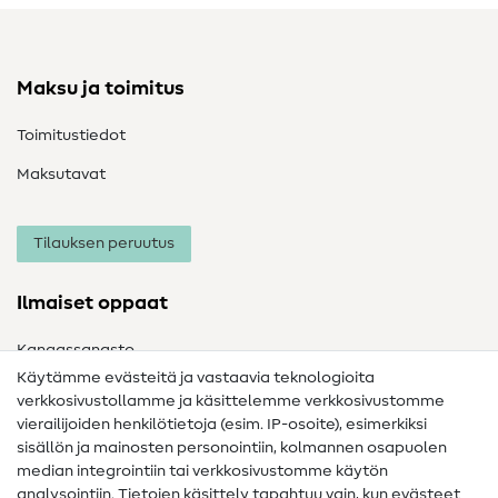
Maksu ja toimitus
Toimitustiedot
Maksutavat
Tilauksen peruutus
Ilmaiset oppaat
Kangassanasto
Käytämme evästeitä ja vastaavia teknologioita
Ompelusanasto
verkkosivustollamme ja käsittelemme verkkosivustomme
vierailijoiden henkilötietoja (esim. IP-osoite), esimerkiksi
Ompeluohjeet
sisällön ja mainosten personointiin, kolmannen osapuolen
median integrointiin tai verkkosivustomme käytön
Apua ja yhteystiedot
analysointiin. Tietojen käsittely tapahtuu vain, kun evästeet