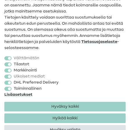
on asennettu. Jaamme nämä tiedot kolmansille osapuolille,
Yhteystiedot
jotka mainitsemme asetuksissa.
Tietoa omistajanvaihdoksesta
Tietojen käsittely voidaan suorittaa suostumuksella tai
oikeutetun edun perusteella. On mahdollista antaa tai evätä
FAQ
suostumus. On olemassa oikeus olla suostumatta ja muuttaa
tai peruuttaa suostumus myöhemmin. Annamme lisätietoja
Peruutusoikeus
henkilötietojen ja palveluiden käytöstä
Tietosuojaseloste
-
Suosittu
selosteessamme.
Välttämätön
Kankaat
Tilastot
Markkinointi
Ompelutarvikkeet
Ulkoiset mediat
Ale
DHL Preferred Delivery
Toiminnallinen
Lisäasetukset
Hyväksy kaikki
Hylkää kaikki
Yhteystiedot
Tietosuoja
Käyttöehdot
Peruutusoikeus
Hyväksy valinta