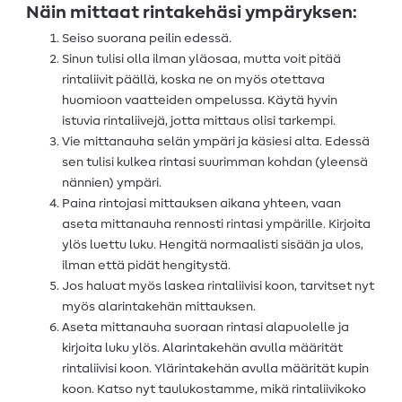
Näin mittaat rintakehäsi ympäryksen:
Seiso suorana peilin edessä.
Sinun tulisi olla ilman yläosaa, mutta voit pitää
rintaliivit päällä, koska ne on myös otettava
huomioon vaatteiden ompelussa. Käytä hyvin
istuvia rintaliivejä, jotta mittaus olisi tarkempi.
Vie mittanauha selän ympäri ja käsiesi alta. Edessä
sen tulisi kulkea rintasi suurimman kohdan (yleensä
nännien) ympäri.
Paina rintojasi mittauksen aikana yhteen, vaan
aseta mittanauha rennosti rintasi ympärille. Kirjoita
ylös luettu luku. Hengitä normaalisti sisään ja ulos,
ilman että pidät hengitystä.
Jos haluat myös laskea rintaliivisi koon, tarvitset nyt
myös alarintakehän mittauksen.
Aseta mittanauha suoraan rintasi alapuolelle ja
kirjoita luku ylös. Alarintakehän avulla määrität
rintaliivisi koon. Ylärintakehän avulla määrität kupin
koon. Katso nyt taulukostamme, mikä rintaliivikoko