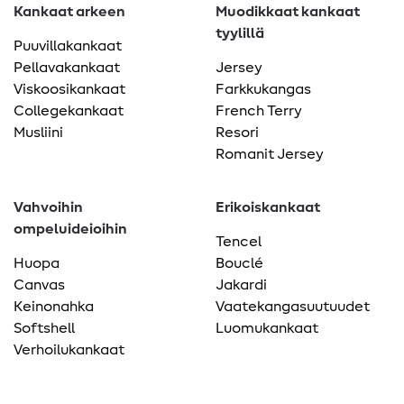
Kankaat arkeen
Muodikkaat kankaat
tyylillä
Puuvillakankaat
Pellavakankaat
Jersey
Viskoosikankaat
Farkkukangas
Collegekankaat
French Terry
Musliini
Resori
Romanit Jersey
Vahvoihin
Erikoiskankaat
ompeluideioihin
Tencel
Huopa
Bouclé
Canvas
Jakardi
Keinonahka
Vaatekangasuutuudet
Softshell
Luomukankaat
Verhoilukankaat