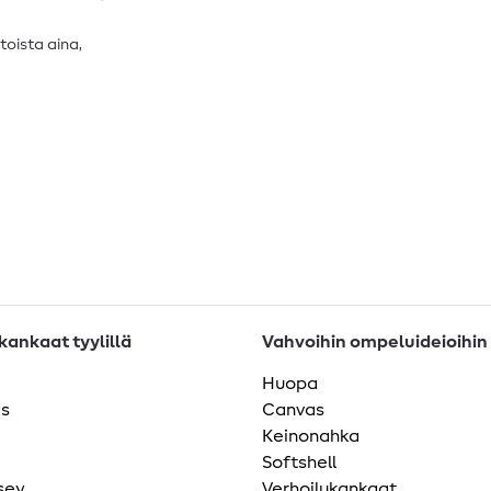
 toista aina,
ankaat tyylillä
Vahvoihin ompeluideioihin
Huopa
as
Canvas
Keinonahka
Softshell
sey
Verhoilukankaat