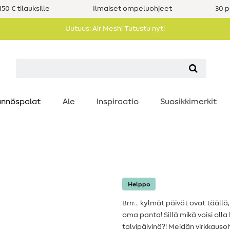
50 € tilauksille
Ilmaiset ompeluohjeet
30 p
Uutuus: Air Mesh! Tutustu nyt!
nnöspalat
Ale
Inspiraatio
Suosikkimerkit
Helppo
Brrr... kylmät päivät ovat täällä,
oma panta! Sillä mikä voisi ol
talvipäivinä?! Meidän virkkausoh