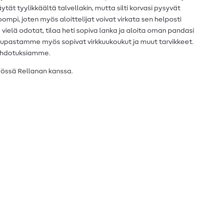
ytät tyylikkäältä talvellakin, mutta silti korvasi pysyvät
mpi, joten myös aloittelijat voivat virkata sen helposti
 vielä odotat, tilaa heti sopiva lanka ja aloita oman pandasi
kaupastamme myös sopivat virkkuukoukut ja muut tarvikkeet.
-ehdotuksiamme.
yössä Rellanan kanssa.