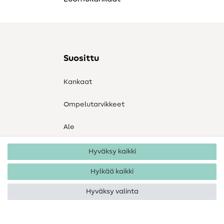
Suosittu
Kankaat
Ompelutarvikkeet
Ale
Hyväksy kaikki
Hylkää kaikki
Hyväksy valinta