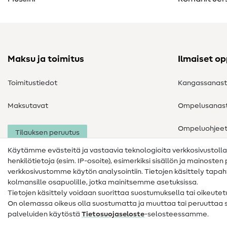
Maksu ja toimitus
Ilmaiset o
Toimitustiedot
Kangassanas
Maksutavat
Ompelusanas
Ompeluohjee
Tilauksen peruutus
Käytämme evästeitä ja vastaavia teknologioita verkkosivustoll
henkilötietoja (esim. IP-osoite), esimerkiksi sisällön ja mainoste
verkkosivustomme käytön analysointiin. Tietojen käsittely tap
kolmansille osapuolille, jotka mainitsemme asetuksissa.
Tietojen käsittely voidaan suorittaa suostumuksella tai oikeute
On olemassa oikeus olla suostumatta ja muuttaa tai peruuttaa
palveluiden käytöstä
Tietosuojaseloste
-selosteessamme.