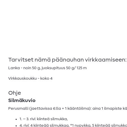
Tarvitset nämä päänauhan virkkaamiseen:
Lanka - noin 50 g, juoksupituus 50 g/ 125 m
Virkkauskoukku - koko 4
Ohje
Silmäkuvio
Perusmalli (jaettavissa 6:lla + 1 kääntöilma): aina 1 ilmapiste
1. – 3. rivi: kiinteä silmukka,
4. rivi: 4 kiinteää silmukkaa, *1 nypykka, 5 kiinteää silmukk