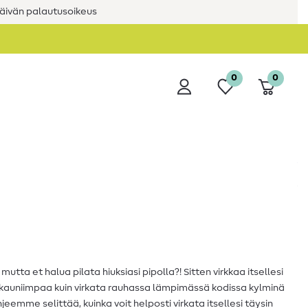
äivän palautusoikeus
0
0
 mutta et halua pilata hiuksiasi pipolla?! Sitten virkkaa itsellesi
la kauniimpaa kuin virkata rauhassa lämpimässä kodissa kylminä
jeemme selittää, kuinka voit helposti virkata itsellesi täysin