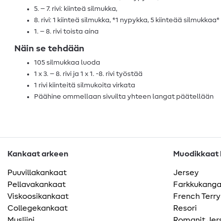
5. – 7. rivi: kiinteä silmukka,
8. rivi: 1 kiinteä silmukka, *1 nypykka, 5 kiinteää silmukkaa*
1. – 8. rivi toista aina
Näin se tehdään
105 silmukkaa luoda
1 x 3. – 8. rivi ja 1 x 1. -8. rivi työstää
1 rivi kiinteitä silmukoita virkata
Päähine ommellaan sivuilta yhteen langat päätellään
Kankaat arkeen
Muodikkaat k
Puuvillakankaat
Jersey
Pellavakankaat
Farkkukang
Viskoosikankaat
French Terry
Collegekankaat
Resori
Musliini
Romanit Jer