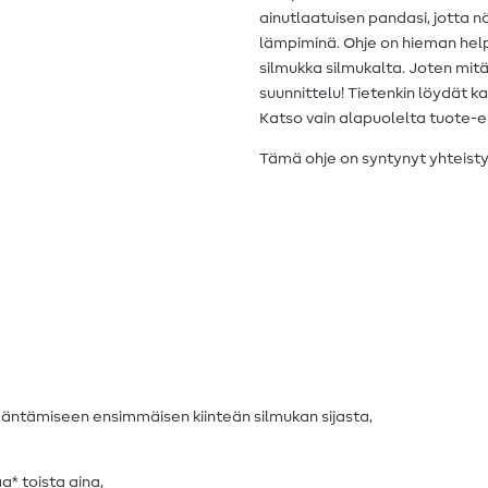
ainutlaatuisen pandasi, jotta nä
lämpiminä. Ohje on hieman helpo
silmukka silmukalta. Joten mitä
suunnittelu! Tietenkin löydät 
Katso vain alapuolelta tuote
Tämä ohje on syntynyt yhteist
 kääntämiseen ensimmäisen kiinteän silmukan sijasta,
aa* toista aina,