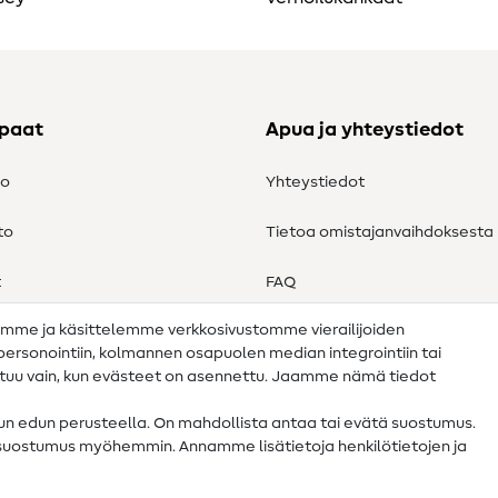
ppaat
Apua ja yhteystiedot
to
Yhteystiedot
to
Tietoa omistajanvaihdoksesta
t
FAQ
amme ja käsittelemme verkkosivustomme vierailijoiden
Peruutusoikeus
n personointiin, kolmannen osapuolen median integrointiin tai
ahtuu vain, kun evästeet on asennettu. Jaamme nämä tiedot
tun edun perusteella. On mahdollista antaa tai evätä suostumus.
 suostumus myöhemmin. Annamme lisätietoja henkilötietojen ja