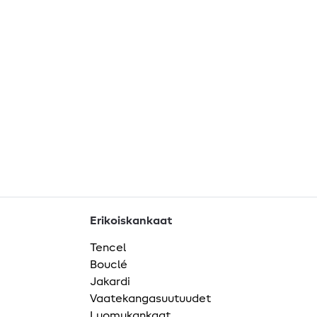
Erikoiskankaat
Tencel
Bouclé
Jakardi
Vaatekangasuutuudet
Luomukankaat