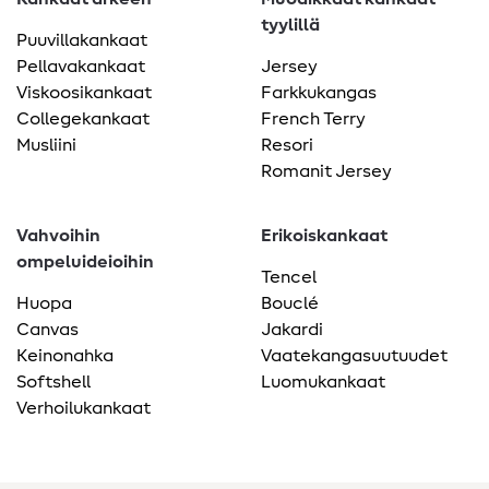
tyylillä
Puuvillakankaat
Pellavakankaat
Jersey
Viskoosikankaat
Farkkukangas
Collegekankaat
French Terry
Musliini
Resori
Romanit Jersey
Vahvoihin
Erikoiskankaat
ompeluideioihin
Tencel
Huopa
Bouclé
Canvas
Jakardi
Keinonahka
Vaatekangasuutuudet
Softshell
Luomukankaat
Verhoilukankaat