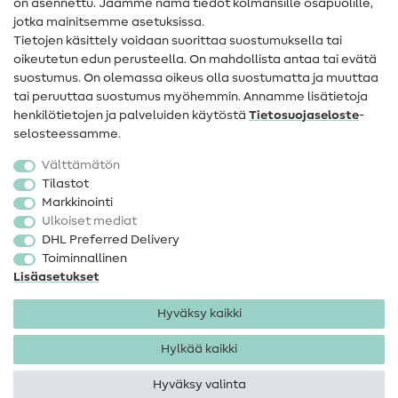
on asennettu. Jaamme nämä tiedot kolmansille osapuolille,
Yhteystiedot
jotka mainitsemme asetuksissa.
Tietoa omistajanvaihdoksesta
Tietojen käsittely voidaan suorittaa suostumuksella tai
oikeutetun edun perusteella. On mahdollista antaa tai evätä
FAQ
suostumus. On olemassa oikeus olla suostumatta ja muuttaa
tai peruuttaa suostumus myöhemmin. Annamme lisätietoja
Peruutusoikeus
henkilötietojen ja palveluiden käytöstä
Tietosuojaseloste
-
Suosittu
selosteessamme.
Välttämätön
Kankaat
Tilastot
Markkinointi
Ompelutarvikkeet
Ulkoiset mediat
Ale
DHL Preferred Delivery
Toiminnallinen
Lisäasetukset
Hyväksy kaikki
Hylkää kaikki
Yhteystiedot
Tietosuoja
Käyttöehdot
Peruutusoikeus
Hyväksy valinta
Tekijänoikeus 2026 SewIY GmbH