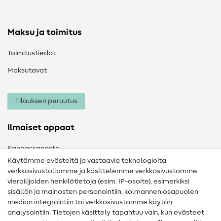
Maksu ja toimitus
Toimitustiedot
Maksutavat
Tilauksen peruutus
Ilmaiset oppaat
Kangassanasto
Käytämme evästeitä ja vastaavia teknologioita
Ompelusanasto
verkkosivustollamme ja käsittelemme verkkosivustomme
vierailijoiden henkilötietoja (esim. IP-osoite), esimerkiksi
Ompeluohjeet
sisällön ja mainosten personointiin, kolmannen osapuolen
Apua ja yhteystiedot
median integrointiin tai verkkosivustomme käytön
analysointiin. Tietojen käsittely tapahtuu vain, kun evästeet