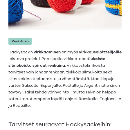
Keskitaso
Hackysackin
virkkaaminen
on myös
virkkausaloittelijoille
loistava projekti. Peruspallo virkkaataan
tiukoista
silmukoista spiraalirenkaina
. Virkkaustekniikoista
tarvitset vain langanrenkaan, tiukkoja silmukoita sekä
silmukoiden tuplaamista ja vähentämistä. Maalilippuja
varten Saksalle, Espanjalle, Puolalle ja Argentiinalle sinun
täytyy lisäksi tehdä värinvaihto - mutta sekin on helppo
toteuttaa. Alempana löydät ohjeet Ranskalle, Englannille
ja Ruotsille.
Tarvitset seuraavat Hackysackeihin: