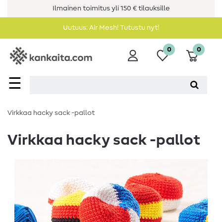
Ilmainen toimitus yli 150 € tilauksille
Uutuus: Air Mesh! Tutustu nyt!
0
0
☰
Virkkaa hacky sack -pallot
Virkkaa hacky sack -pallot