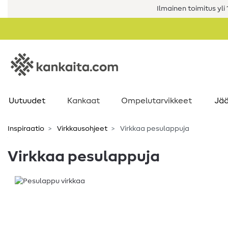
Ilmainen toimitus yli 1
Uutuudet
Kankaat
Ompelutarvikkeet
Jää
Inspiraatio
Virkkausohjeet
Virkkaa pesulappuja
Virkkaa pesulappuja