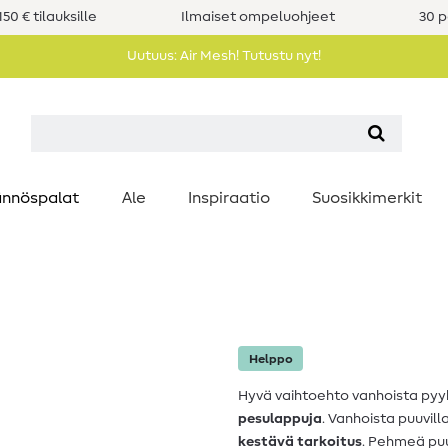
50 € tilauksille
Ilmaiset ompeluohjeet
30 p
Uutuus: Air Mesh! Tutustu nyt!
nnöspalat
Ale
Inspiraatio
Suosikkimerkit
Helppo
Hyvä vaihtoehto vanhoista pyyh
pesulappuja
. Vanhoista puuvill
kestävä tarkoitus
. Pehmeä puuv