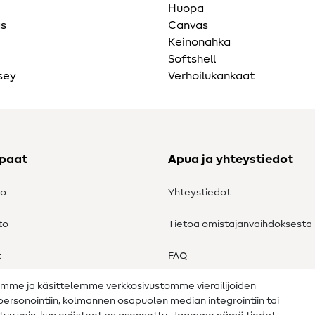
Huopa
as
Canvas
Keinonahka
Softshell
sey
Verhoilukankaat
ppaat
Apua ja yhteystiedot
to
Yhteystiedot
to
Tietoa omistajanvaihdoksesta
t
FAQ
amme ja käsittelemme verkkosivustomme vierailijoiden
Peruutusoikeus
n personointiin, kolmannen osapuolen median integrointiin tai