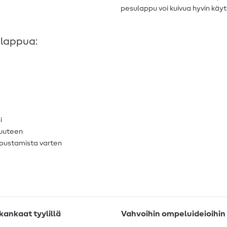
pesulappu voi kuivua hyvin käyt
ulappua:
i
tuuteen
ripustamista varten
ankaat tyylillä
Vahvoihin ompeluideioihin