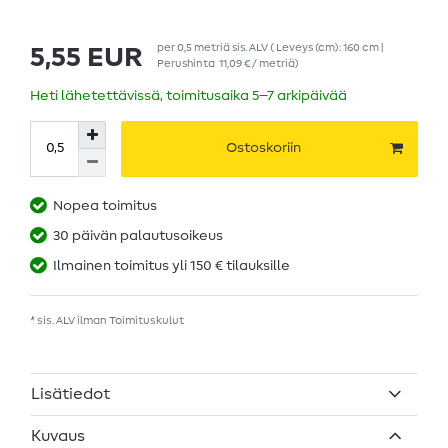
per
0,5
metriä
sis. ALV
( Leveys (cm): 160 cm |
5,55 EUR
Perushinta
11,09 € / metriä
)
Heti lähetettävissä, toimitusaika 5–7 arkipäivää
Ostoskoriin
Nopea toimitus
30 päivän palautusoikeus
Ilmainen toimitus yli 150 € tilauksille
* sis. ALV ilman
Toimituskulut
Lisätiedot
Kuvaus