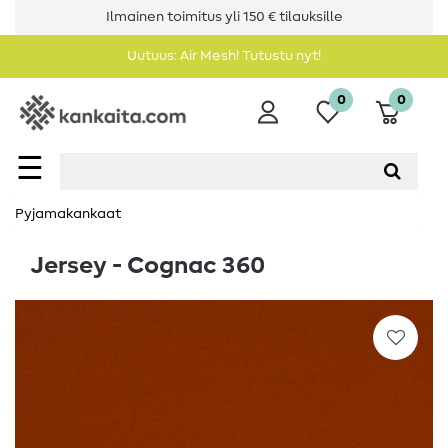
Ilmainen toimitus yli 150 € tilauksille
Uutuus: Air Mesh! Tutustu nyt!
0
0
☰
Pyjamakankaat
Jersey - Cognac 360