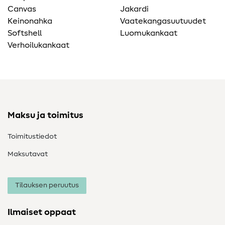
Canvas
Jakardi
Keinonahka
Vaatekangasuutuudet
Softshell
Luomukankaat
Verhoilukankaat
Maksu ja toimitus
Toimitustiedot
Maksutavat
Tilauksen peruutus
Ilmaiset oppaat