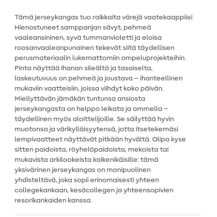
Tämä jerseykangas tuo raikkaita värejä vaatekaappiisi:
Hienostuneet samppanjan sävyt, pehmeä
vaaleansininen, syvä tummanvioletti ja eloisa
roosanvaaleanpunainen tekevät siitä täydellisen
perusmateriaalin lukemattomiin ompeluprojekteihin.
Pinta näyttää ihanan sileältä ja tasaiselta,
laskeutuvuus on pehmeä ja joustava – ihanteellinen
mukaviin vaatteisiin, joissa viihdyt koko päivän.
Miellyttävän jämäkän tuntunsa ansiosta
jerseykangasta on helppo leikata ja ommella –
täydellinen myös aloittelijoille. Se säilyttää hyvin
muotonsa ja värikylläisyytensä, jotta itsetekemäsi
lempivaatteet näyttävät pitkään hyvältä. Olipa kyse
sitten paidoista, röyhelöpaidoista, mekoista tai
mukavista arkilookeista kaikenikäisille: tämä
yksivärinen jerseykangas on monipuolinen
yhdisteltävä, joka sopii erinomaisesti yhteen
collegekankaan, kesäcollegen ja yhteensopivien
resorikankaiden kanssa.