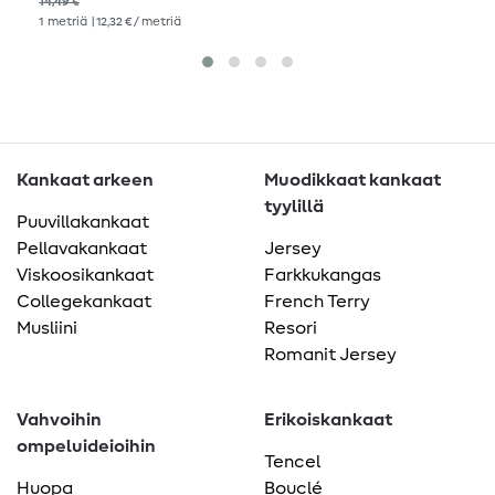
14,49 €
14,
1
metriä
| 12,32 € / metriä
1
me
Kankaat arkeen
Muodikkaat kankaat
tyylillä
Puuvillakankaat
Pellavakankaat
Jersey
Viskoosikankaat
Farkkukangas
Collegekankaat
French Terry
Musliini
Resori
Romanit Jersey
Vahvoihin
Erikoiskankaat
ompeluideioihin
Tencel
Huopa
Bouclé