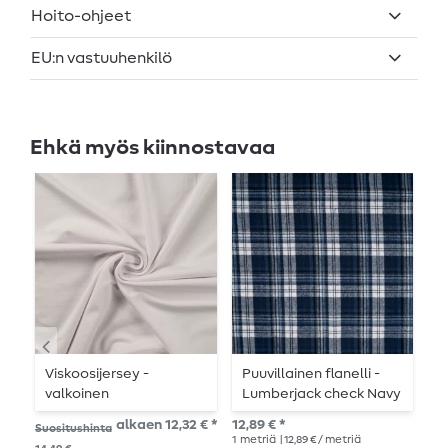
Hoito-ohjeet
EU:n vastuuhenkilö
Ehkä myös kiinnostavaa
Viskoosijersey -
Puuvillainen flanelli -
P
valkoinen
Lumberjack check Navy
-
Valkoinen
alkaen 12,32 € *
12,89 € *
Suositushinta
Suo
1
metriä
| 12,89 € / metriä