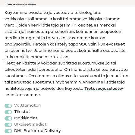
Kangassanasto
Käytämme evästeitä ja vastaavia teknologioita
Ompelusanasto
verkkosivustollamme ja käsittelemme verkkosivustomme
vierailijoiden henkilötietoja (esim. IP-osoite), esimerkiksi
Ompeluohjeet
sisällön ja mainosten personointiin, kolmannen osapuolen
median integrointiin tai verkkosivustomme käytön
Apua ja yhteystiedot
analysointiin. Tietojen käsittely tapahtuu vain, kun evästeet
on asennettu. Jaamme nämä tiedot kolmansille osapuolille,
Yhteystiedot
jotka mainitsemme asetuksissa.
Tietoa omistajanvaihdoksesta
Tietojen käsittely voidaan suorittaa suostumuksella tai
oikeutetun edun perusteella. On mahdollista antaa tai evätä
FAQ
suostumus. On olemassa oikeus olla suostumatta ja muuttaa
tai peruuttaa suostumus myöhemmin. Annamme lisätietoja
Peruutusoikeus
henkilötietojen ja palveluiden käytöstä
Tietosuojaseloste
-
Suosittu
selosteessamme.
Välttämätön
Kankaat
Tilastot
Markkinointi
Ompelutarvikkeet
Ulkoiset mediat
Ale
DHL Preferred Delivery