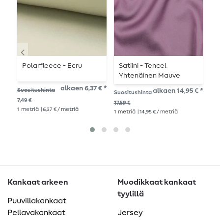
Polarfleece - Ecru
Satiini - Tencel
P
Yhtenäinen Mauve
t
alkaen 6,37 € *
Suositushinta
alkaen 14,95 € *
Suositushinta
Suo
7,49 €
17,59 €
11,7
1
metriä
| 6,37 € / metriä
1
metriä
| 14,95 € / metriä
1
me
Kankaat arkeen
Muodikkaat kankaat
tyylillä
Puuvillakankaat
Pellavakankaat
Jersey