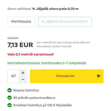
Sinun valintasi:
% Jäljellä oleva pala 0,70 m
Metritavara
% Jäljellä oleva pala 0,70 m
8,39 EUR
per
1
metriä
sis. ALV
( Leveys (cm): 160 cm |
7,13 EUR
Perushinta
10,19 € / metriä
)
Vain 0,7 metriä varastossa!
Heti lähetettävissä, toimitusaika 5–7 arkipäivää
Ostoskoriin
Nopea toimitus
30 päivän palautusoikeus
Ilmainen toimitus yli 150 € tilauksille