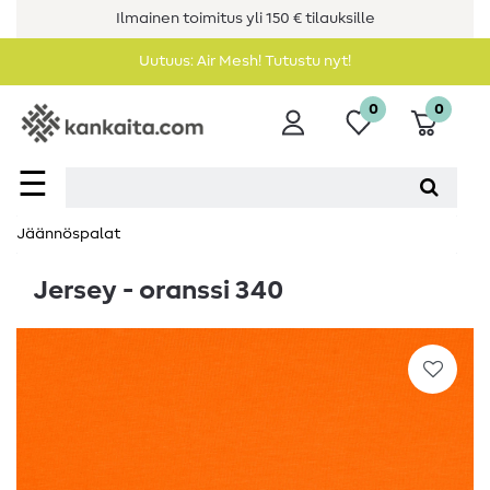
Ilmainen toimitus yli 150 € tilauksille
Uutuus: Air Mesh! Tutustu nyt!
0
0
☰
Jäännöspalat
Jersey - oranssi 340