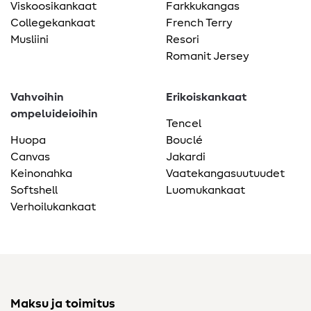
Viskoosikankaat
Farkkukangas
Collegekankaat
French Terry
Musliini
Resori
Romanit Jersey
Vahvoihin
Erikoiskankaat
ompeluideioihin
Tencel
Huopa
Bouclé
Canvas
Jakardi
Keinonahka
Vaatekangasuutuudet
Softshell
Luomukankaat
Verhoilukankaat
Maksu ja toimitus