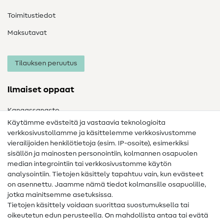
Toimitustiedot
Maksutavat
Tilauksen peruutus
Ilmaiset oppaat
Kangassanasto
Käytämme evästeitä ja vastaavia teknologioita
Ompelusanasto
verkkosivustollamme ja käsittelemme verkkosivustomme
vierailijoiden henkilötietoja (esim. IP-osoite), esimerkiksi
Ompeluohjeet
sisällön ja mainosten personointiin, kolmannen osapuolen
median integrointiin tai verkkosivustomme käytön
Apua ja yhteystiedot
analysointiin. Tietojen käsittely tapahtuu vain, kun evästeet
on asennettu. Jaamme nämä tiedot kolmansille osapuolille,
Yhteystiedot
jotka mainitsemme asetuksissa.
Tietoa omistajanvaihdoksesta
Tietojen käsittely voidaan suorittaa suostumuksella tai
oikeutetun edun perusteella. On mahdollista antaa tai evätä