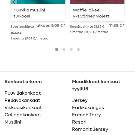
Puuvilla musliini -
Waffle-pikee -
P
turkoosi
yksivärinen violetti
alkaen 9,09 € *
11,38 € *
Suo
Suositushinta
Suositushinta 13,39 €
9,4
1
metriä
| 11,38 € / metriä
10,69 €
1
me
1
metriä
| 9,09 € / metriä
Kankaat arkeen
Muodikkaat kankaat
tyylillä
Puuvillakankaat
Pellavakankaat
Jersey
Viskoosikankaat
Farkkukangas
Collegekankaat
French Terry
Musliini
Resori
Romanit Jersey