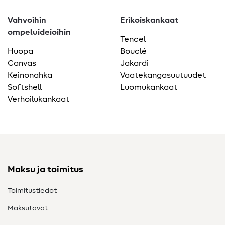
Vahvoihin
Erikoiskankaat
ompeluideioihin
Tencel
Huopa
Bouclé
Canvas
Jakardi
Keinonahka
Vaatekangasuutuudet
Softshell
Luomukankaat
Verhoilukankaat
Maksu ja toimitus
Toimitustiedot
Maksutavat