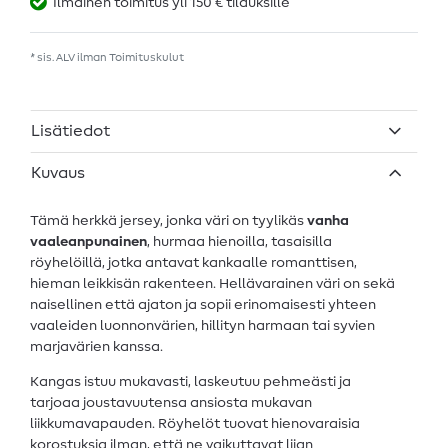
Ilmainen toimitus yli 150 € tilauksille
* sis. ALV ilman
Toimituskulut
Lisätiedot
Kuvaus
Tämä herkkä jersey, jonka väri on tyylikäs
vanha
vaaleanpunainen
, hurmaa hienoilla, tasaisilla
röyhelöillä, jotka antavat kankaalle romanttisen,
hieman leikkisän rakenteen. Hellävarainen väri on sekä
naisellinen että ajaton ja sopii erinomaisesti yhteen
vaaleiden luonnonvärien, hillityn harmaan tai syvien
marjavärien kanssa.
Kangas istuu mukavasti, laskeutuu pehmeästi ja
tarjoaa joustavuutensa ansiosta mukavan
liikkumavapauden. Röyhelöt tuovat hienovaraisia
korostuksia ilman, että ne vaikuttavat liian