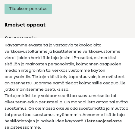
Tilauksen peruutus
Ilmaiset oppaat
Kangassanasto
Käytämme evästeitä ja vastaavia teknologioita
Ompelusanasto
verkkosivustollamme ja käsittelemme verkkosivustomme
vierailijoiden henkilötietoja (esim. IP-osoite), esimerkiksi
Ompeluohjeet
sisällön ja mainosten personointiin, kolmannen osapuolen
median integrointiin tai verkkosivustomme käytön
Apua ja yhteystiedot
analysointiin. Tietojen käsittely tapahtuu vain, kun evästeet
on asennettu. Jaamme nämä tiedot kolmansille osapuolille,
Yhteystiedot
jotka mainitsemme asetuksissa.
Tietoa omistajanvaihdoksesta
Tietojen käsittely voidaan suorittaa suostumuksella tai
oikeutetun edun perusteella. On mahdollista antaa tai evätä
FAQ
suostumus. On olemassa oikeus olla suostumatta ja muuttaa
tai peruuttaa suostumus myöhemmin. Annamme lisätietoja
Peruutusoikeus
henkilötietojen ja palveluiden käytöstä
Tietosuojaseloste
-
Suosittu
selosteessamme.