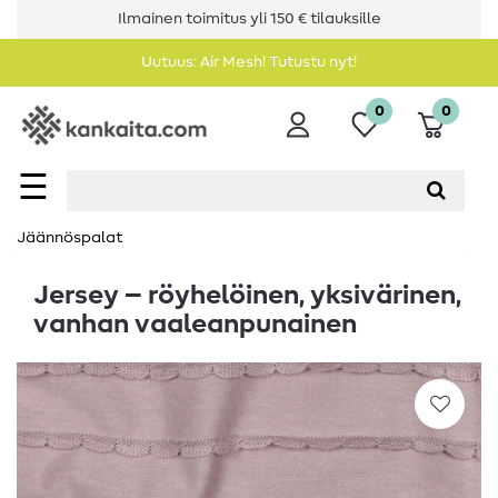
Ilmainen toimitus yli 150 € tilauksille
Uutuus: Air Mesh! Tutustu nyt!
0
0
☰
Jäännöspalat
Jersey – röyhelöinen, yksivärinen,
vanhan vaaleanpunainen