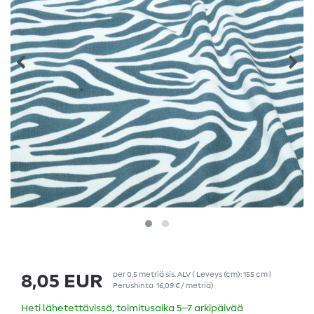
per
0,5
metriä
sis. ALV
( Leveys (cm): 155 cm |
8,05 EUR
Perushinta
16,09 € / metriä
)
Heti lähetettävissä, toimitusaika 5–7 arkipäivää