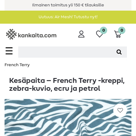
Ilmainen toimitus yli 150 € tilauksille
Uutuus: Air Mesh! Tutustu nyt!
0
0
☰
French Terry
Kesäpaita – French Terry -kreppi,
zebra-kuvio, ecru ja petrol