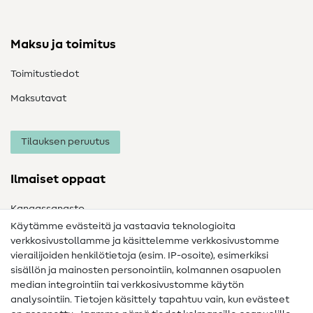
Maksu ja toimitus
Toimitustiedot
Maksutavat
Tilauksen peruutus
Ilmaiset oppaat
Kangassanasto
Käytämme evästeitä ja vastaavia teknologioita
Ompelusanasto
verkkosivustollamme ja käsittelemme verkkosivustomme
vierailijoiden henkilötietoja (esim. IP-osoite), esimerkiksi
Ompeluohjeet
sisällön ja mainosten personointiin, kolmannen osapuolen
Apua ja yhteystiedot
median integrointiin tai verkkosivustomme käytön
analysointiin. Tietojen käsittely tapahtuu vain, kun evästeet