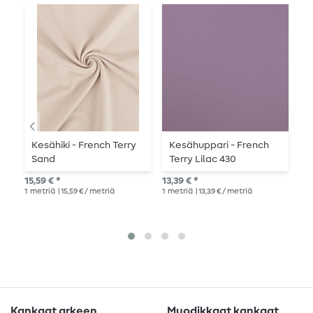
Kesähiki - French Terry
Kesähuppari - French
K
Sand
Terry Lilac 430
T
silmukkarakenne
S
15,59 € *
13,39 € *
19,
1
metriä
| 15,59 € / metriä
1
metriä
| 13,39 € / metriä
1
me
Kankaat arkeen
Muodikkaat kankaat