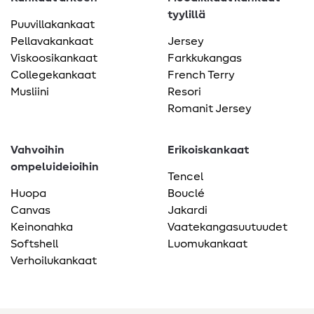
tyylillä
Puuvillakankaat
Pellavakankaat
Jersey
Viskoosikankaat
Farkkukangas
Collegekankaat
French Terry
Musliini
Resori
Romanit Jersey
Vahvoihin
Erikoiskankaat
ompeluideioihin
Tencel
Huopa
Bouclé
Canvas
Jakardi
Keinonahka
Vaatekangasuutuudet
Softshell
Luomukankaat
Verhoilukankaat