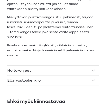
ajaton – täydellinen valinta, jos haluat tuoda
vaatekaappiisi erityisen kohokohdan.
Miellyttävän joustava kangas istuu pehmeästi, tarjoaa
runsaasti liikkumavapautta ja kauniin, rennon
laskeutuvuuden. Olipa yhdistelmä rento tai naisellinen
– tämä kangas tekee jokaisesta vaatekappaleesta
suosikkisi.
Ihanteellinen mukaviin yläosiin, viihtyisiin housuihin,
rentoihin mekkoihin ja hameisiin sekä pehmeisiin lasten
asuihin.
Hoito-ohjeet
EU:n vastuuhenkilö
Ehkä myös kiinnostavaa