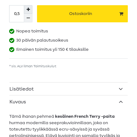
Ostoskoriin
Nopea toimitus
30 päivän palautusoikeus
Ilmainen toimitus yli 150 € tilauksille
* sis. ALV ilman
Toimituskulut
Lisätiedot
Kuvaus
Tämä ihanan pehmeä
kesäinen French Terry -paita
hurmaa modernilla seeprakuvioinnillaan, joka on
toteutettu tyylikkäässä ecru-sävyissä ja syvässä
petrolinsinisessä. Elävä kuviointi on samalla tyylikäs ja