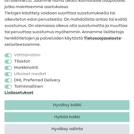
on asennettu. Jaamme nämä tiedot kolmansille osapuolille,
Yhteystiedot
jotka mainitsemme asetuksissa.
Tietoa omistajanvaihdoksesta
Tietojen käsittely voidaan suorittaa suostumuksella tai
oikeutetun edun perusteella. On mahdollista antaa tai evätä
FAQ
suostumus. On olemassa oikeus olla suostumatta ja muuttaa
tai peruuttaa suostumus myöhemmin. Annamme lisätietoja
Peruutusoikeus
henkilötietojen ja palveluiden käytöstä
Tietosuojaseloste
-
Suosittu
selosteessamme.
Välttämätön
Kankaat
Tilastot
Markkinointi
Ompelutarvikkeet
Ulkoiset mediat
Ale
DHL Preferred Delivery
Toiminnallinen
Lisäasetukset
Hyväksy kaikki
Hylkää kaikki
Yhteystiedot
Tietosuoja
Käyttöehdot
Peruutusoikeus
Hyväksy valinta
Tekijänoikeus 2026 SewIY GmbH