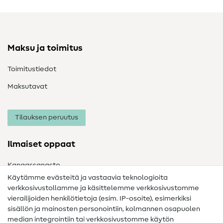
Maksu ja toimitus
Toimitustiedot
Maksutavat
Tilauksen peruutus
Ilmaiset oppaat
Kangassanasto
Käytämme evästeitä ja vastaavia teknologioita
Ompelusanasto
verkkosivustollamme ja käsittelemme verkkosivustomme
vierailijoiden henkilötietoja (esim. IP-osoite), esimerkiksi
Ompeluohjeet
sisällön ja mainosten personointiin, kolmannen osapuolen
median integrointiin tai verkkosivustomme käytön
Apua ja yhteystiedot