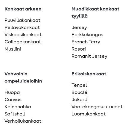
Kankaat arkeen
Muodikkaat kankaat
tyylillä
Puuvillakankaat
Pellavakankaat
Jersey
Viskoosikankaat
Farkkukangas
Collegekankaat
French Terry
Musliini
Resori
Romanit Jersey
Vahvoihin
Erikoiskankaat
ompeluideioihin
Tencel
Huopa
Bouclé
Canvas
Jakardi
Keinonahka
Vaatekangasuutuudet
Softshell
Luomukankaat
Verhoilukankaat