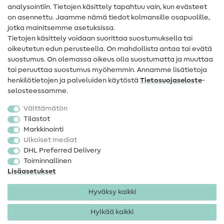
analysointiin. Tietojen käsittely tapahtuu vain, kun evästeet
on asennettu. Jaamme nämä tiedot kolmansille osapuolille,
Yhteystiedot
jotka mainitsemme asetuksissa.
Tietoa omistajanvaihdoksesta
Tietojen käsittely voidaan suorittaa suostumuksella tai
oikeutetun edun perusteella. On mahdollista antaa tai evätä
FAQ
suostumus. On olemassa oikeus olla suostumatta ja muuttaa
tai peruuttaa suostumus myöhemmin. Annamme lisätietoja
Peruutusoikeus
henkilötietojen ja palveluiden käytöstä
Tietosuojaseloste
-
Suosittu
selosteessamme.
Välttämätön
Kankaat
Tilastot
Markkinointi
Ompelutarvikkeet
Ulkoiset mediat
Ale
DHL Preferred Delivery
Toiminnallinen
Lisäasetukset
Hyväksy kaikki
Hylkää kaikki
Yhteystiedot
Tietosuoja
Käyttöehdot