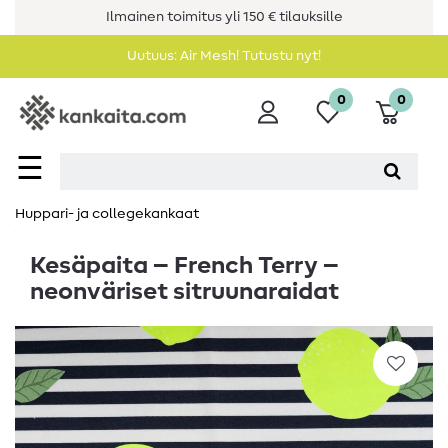
Ilmainen toimitus yli 150 € tilauksille
Uutuus: Air Mesh! Tutustu nyt!
0
0
☰
Huppari- ja collegekankaat
Kesäpaita – French Terry –
neonväriset sitruunaraidat