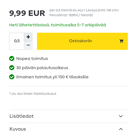
per
0,5
metriä
sis. ALV
( Leveys (cm): 145 cm |
9,99 EUR
Perushinta
19,99 € / metriä
)
Heti lähetettävissä, toimitusaika 5–7 arkipäivää
Ostoskoriin
Nopea toimitus
30 päivän palautusoikeus
Ilmainen toimitus yli 150 € tilauksille
* sis. ALV ilman
Toimituskulut
Lisätiedot
Kuvaus