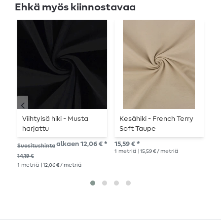
Ehkä myös kiinnostavaa
Viihtyisä hiki - Musta
Kesähiki - French Terry
v
harjattu
Soft Taupe
14,
alkaen 12,06 € *
15,59 € *
Suositushinta
1
me
1
metriä
| 15,59 € / metriä
14,19 €
1
metriä
| 12,06 € / metriä