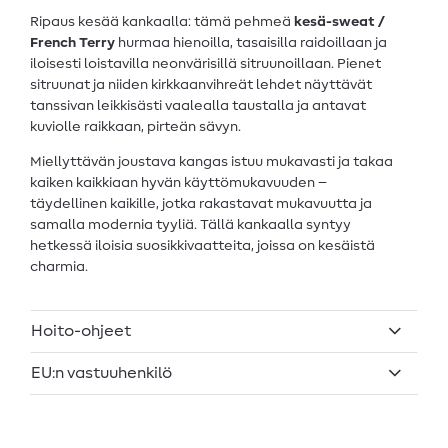
Ripaus kesää kankaalla: tämä pehmeä
kesä-sweat /
French Terry
hurmaa hienoilla, tasaisilla raidoillaan ja
iloisesti loistavilla neonvärisillä sitruunoillaan. Pienet
sitruunat ja niiden kirkkaanvihreät lehdet näyttävät
tanssivan leikkisästi vaalealla taustalla ja antavat
kuviolle raikkaan, pirteän sävyn.
Miellyttävän joustava kangas istuu mukavasti ja takaa
kaiken kaikkiaan hyvän käyttömukavuuden –
täydellinen kaikille, jotka rakastavat mukavuutta ja
samalla modernia tyyliä. Tällä kankaalla syntyy
hetkessä iloisia suosikkivaatteita, joissa on kesäistä
charmia.
Hoito-ohjeet
EU:n vastuuhenkilö