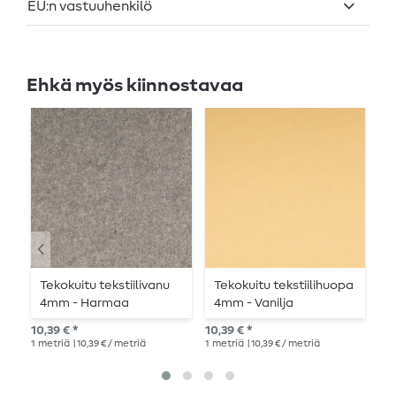
EU:n vastuuhenkilö
Ehkä myös kiinnostavaa
Tekokuitu tekstiilivanu
Tekokuitu tekstiilihuopa
T
4mm - Harmaa
4mm - Vanilja
k
meleerattu
M
10,39 € *
10,39 € *
10,
1
metriä
| 10,39 € / metriä
1
metriä
| 10,39 € / metriä
1
me