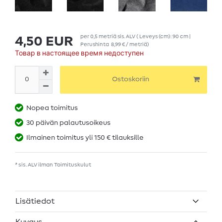
per
0,5
metriä
sis. ALV
( Leveys (cm): 90 cm |
4,50 EUR
Perushinta
8,99 € / metriä
)
Товар в настоящее время недоступен
Ostoskoriin
Nopea toimitus
30 päivän palautusoikeus
Ilmainen toimitus yli 150 € tilauksille
* sis. ALV ilman
Toimituskulut
Lisätiedot