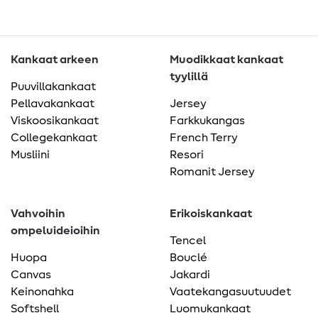
Kankaat arkeen
Muodikkaat kankaat
tyylillä
Puuvillakankaat
Pellavakankaat
Jersey
Viskoosikankaat
Farkkukangas
Collegekankaat
French Terry
Musliini
Resori
Romanit Jersey
Vahvoihin
Erikoiskankaat
ompeluideioihin
Tencel
Huopa
Bouclé
Canvas
Jakardi
Keinonahka
Vaatekangasuutuudet
Softshell
Luomukankaat