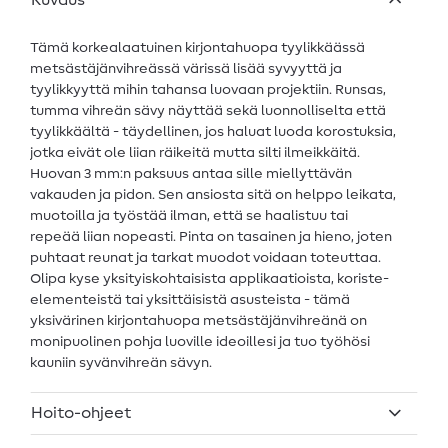
Kuvaus
Tämä korkealaatuinen kirjontahuopa tyylikkäässä
metsästäjänvihreässä värissä lisää syvyyttä ja
tyylikkyyttä mihin tahansa luovaan projektiin. Runsas,
tumma vihreän sävy näyttää sekä luonnolliselta että
tyylikkäältä - täydellinen, jos haluat luoda korostuksia,
jotka eivät ole liian räikeitä mutta silti ilmeikkäitä.
Huovan 3 mm:n paksuus antaa sille miellyttävän
vakauden ja pidon. Sen ansiosta sitä on helppo leikata,
muotoilla ja työstää ilman, että se haalistuu tai
repeää liian nopeasti. Pinta on tasainen ja hieno, joten
puhtaat reunat ja tarkat muodot voidaan toteuttaa.
Olipa kyse yksityiskohtaisista applikaatioista, koriste-
elementeistä tai yksittäisistä asusteista - tämä
yksivärinen kirjontahuopa metsästäjänvihreänä on
monipuolinen pohja luoville ideoillesi ja tuo työhösi
kauniin syvänvihreän sävyn.
Hoito-ohjeet