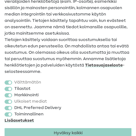
vierailijoiden henkilötietoja (esim. IP-osoite), esimerkiksi
Ompeluohjeet
sisällön ja mainosten personointiin, kolmannen osapuolen
median integrointiin tai verkkosivustomme käytön
Apua ja yhteystiedot
analysointiin. Tietojen käsittely tapahtuu vain, kun evästeet
on asennettu. Jaamme nämä tiedot kolmansille osapuolille,
Yhteystiedot
jotka mainitsemme asetuksissa.
Tietoa omistajanvaihdoksesta
Tietojen käsittely voidaan suorittaa suostumuksella tai
oikeutetun edun perusteella. On mahdollista antaa tai evätä
FAQ
suostumus. On olemassa oikeus olla suostumatta ja muuttaa
tai peruuttaa suostumus myöhemmin. Annamme lisätietoja
Peruutusoikeus
henkilötietojen ja palveluiden käytöstä
Tietosuojaseloste
-
Suosittu
selosteessamme.
Välttämätön
Kankaat
Tilastot
Markkinointi
Ompelutarvikkeet
Ulkoiset mediat
Ale
DHL Preferred Delivery
Toiminnallinen
Lisäasetukset
Hyväksy kaikki