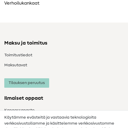
Verhoilukankaat
Maksu ja toimitus
Toimitustiedot
Maksutavat
Tilauksen peruutus
Ilmaiset oppaat
Kangassanasto
Käytämme evästeitä ja vastaavia teknologioita
Ompelusanasto
verkkosivustollamme ja käsittelemme verkkosivustomme