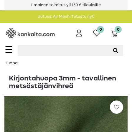
Ilmainen toimitus yli 150 € tilauksille
Uutuus: Air Mesh! Tutustu nyt!
0
0
☰
Huopa
Kirjontahuopa 3mm - tavallinen
metsästäjänvihreä