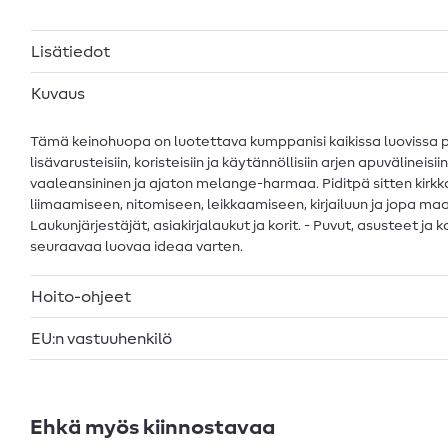
Lisätiedot
Kuvaus
Tämä keinohuopa on luotettava kumppanisi kaikissa luovissa proj
lisävarusteisiin, koristeisiin ja käytännöllisiin arjen apuvälin
vaaleansininen ja ajaton melange-harmaa. Piditpä sitten kirkkai
liimaamiseen, nitomiseen, leikkaamiseen, kirjailuun ja jopa maal
Laukunjärjestäjät, asiakirjalaukut ja korit. - Puvut, asusteet ja 
seuraavaa luovaa ideaa varten.
Hoito-ohjeet
EU:n vastuuhenkilö
Ehkä myös kiinnostavaa