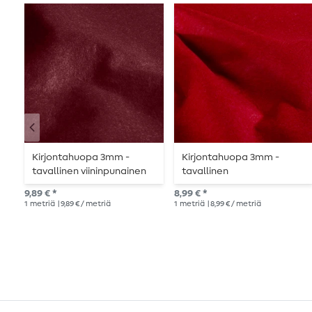
Kirjontahuopa 3mm -
Kirjontahuopa 3mm -
tavallinen viininpunainen
tavallinen
tomaatinpunainen
9,89 € *
8,99 € *
1
metriä
| 9,89 € / metriä
1
metriä
| 8,99 € / metriä