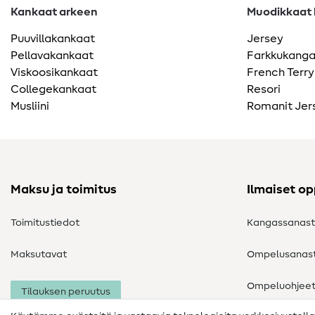
Kankaat arkeen
Muodikkaat k
Puuvillakankaat
Jersey
Pellavakankaat
Farkkukang
Viskoosikankaat
French Terry
Collegekankaat
Resori
Musliini
Romanit Jer
Maksu ja toimitus
Ilmaiset o
Toimitustiedot
Kangassanas
Maksutavat
Ompelusanas
Ompeluohjee
Tilauksen peruutus