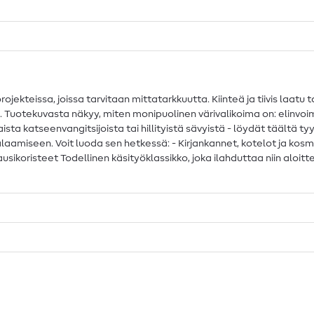
ekteissa, joissa tarvitaan mittatarkkuutta. Kiinteä ja tiivis laatu 
eisiin. Tuotekuvasta näkyy, miten monipuolinen värivalikoima on: elinv
sta katseenvangitsijoista tai hillityistä sävyistä - löydät täältä ty
aamiseen. Voit luoda sen hetkessä: - Kirjankannet, kotelot ja kosmet
kausikoristeet Todellinen käsityöklassikko, joka ilahduttaa niin aloit