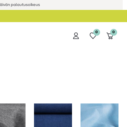
äivän palautusoikeus
0
0