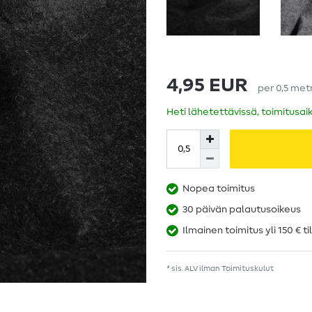
4,95 EUR
per
0,5
met
Heti lähetettävissä, toimitusai
Nopea toimitus
30 päivän palautusoikeus
Ilmainen toimitus yli 150 € ti
* sis. ALV ilman
Toimituskulut