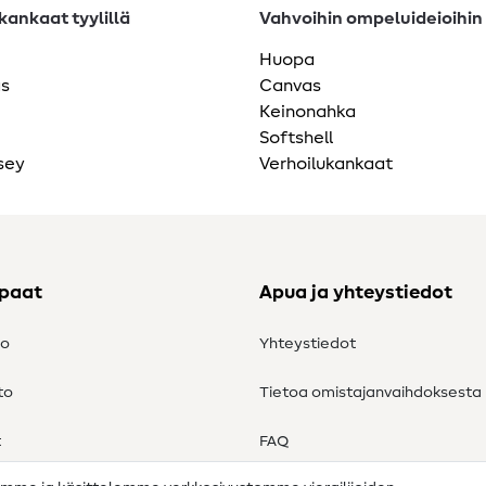
ankaat tyylillä
Vahvoihin ompeluideioihin
Huopa
as
Canvas
Keinonahka
Softshell
sey
Verhoilukankaat
ppaat
Apua ja yhteystiedot
to
Yhteystiedot
to
Tietoa omistajanvaihdoksesta
t
FAQ