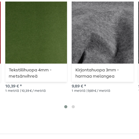
Tekstiilihuopa 4mm -
Kirjontahuopa 3mm -
metsänvihreä
harmaa melangea
10,39 € *
9,89 € *
1
metriä
| 10,39 € / metriä
1
metriä
| 9,89 € / metriä