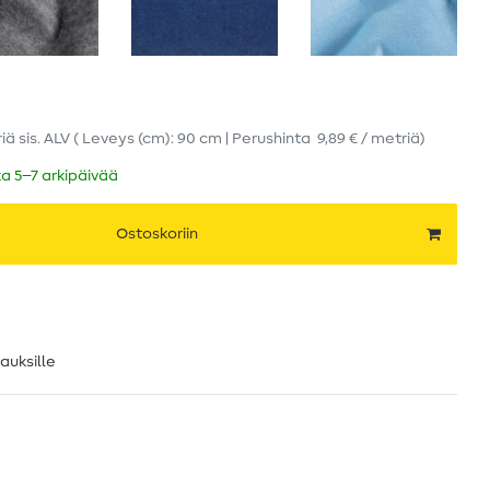
riä
sis. ALV
( Leveys (cm): 90 cm | Perushinta
9,89 € / metriä
)
ka 5–7 arkipäivää
Ostoskoriin
lauksille