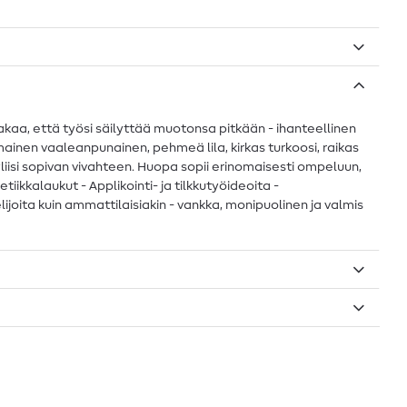
takaa, että työsi säilyttää muotonsa pitkään - ihanteellinen
oimainen vaaleanpunainen, pehmeä lila, kirkas turkoosi, raikas
yliisi sopivan vivahteen. Huopa sopii erinomaisesti ompeluun,
iikkalaukut - Applikointi- ja tilkkutyöideoita -
telijoita kuin ammattilaisiakin - vankka, monipuolinen ja valmis