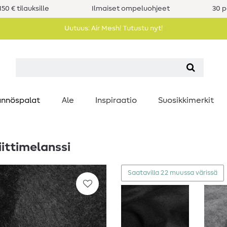
50 € tilauksille
Ilmaiset ompeluohjeet
30 p
Uutuus: Air Mesh! Tutustu nyt!
nnöspalat
Ale
Inspiraatio
Suosikkimerkit
ittimelanssi
Saatavilla 22 muussa värissä