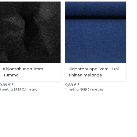
Kirjontahuopa 3mm -
Kirjontahuopa 3mm - Uni
T
Tumma
sininen melange
4
antrasiittimelanssi
m
9,89 € *
9,89 € *
10,
1
metriä
| 9,89 € / metriä
1
metriä
| 9,89 € / metriä
1
me