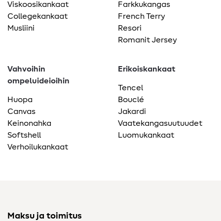
Viskoosikankaat
Farkkukangas
Collegekankaat
French Terry
Musliini
Resori
Romanit Jersey
Vahvoihin
Erikoiskankaat
ompeluideioihin
Tencel
Huopa
Bouclé
Canvas
Jakardi
Keinonahka
Vaatekangasuutuudet
Softshell
Luomukankaat
Verhoilukankaat
Maksu ja toimitus