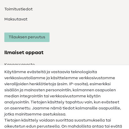
Toimitustiedot
Maksutavat
Tilauksen peruutus
Ilmaiset oppaat
Kangassanasto
Käytämme evästeitä ja vastaavia teknologioita
Ompelusanasto
verkkosivustollamme ja käsittelemme verkkosivustomme
vierailijoiden henkilötietoja (esim. IP-osoite), esimerkiksi
Ompeluohjeet
sisällön ja mainosten personointiin, kolmannen osapuolen
median integrointiin tai verkkosivustomme käytön
Apua ja yhteystiedot
analysointiin. Tietojen käsittely tapahtuu vain, kun evästeet
on asennettu. Jaamme nämä tiedot kolmansille osapuolille,
Yhteystiedot
jotka mainitsemme asetuksissa.
Tietoa omistajanvaihdoksesta
Tietojen käsittely voidaan suorittaa suostumuksella tai
oikeutetun edun perusteella. On mahdollista antaa tai evätä