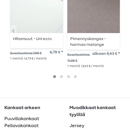
Hihansuut - Uni ecru
Pimennyskangas -
L
harmaa melange
Y
pellavapintainen
6,79 € *
Suositushinta 7,99 €
alkaen 9,43 € *
Suositushinta
Suo
kangas
1
metriä
| 6,79 € / metriä
11,09 €
14,
1
metriä
| 9,43 € / metriä
1
me
Kankaat arkeen
Muodikkaat kankaat
tyylillä
Puuvillakankaat
Pellavakankaat
Jersey