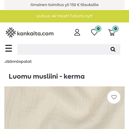
Ilmainen toimitus yli 150 € tilauksille
Uutuus: Air Mesh! Tutustu nyt!
0
0
☰
Jäännöspalat
Luomu musliini - kerma