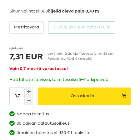
Sinun valintasi:
% Jäljellä oleva pala 0,70 m
Metritavara
% Jäljellä oleva pala 0,70 m
8,60 EUR
per
1
metriä
sis. ALV
( Leveys (cm): 135 cm |
7,31 EUR
Perushinta
10,45 € / metriä
)
Vain 0,7 metriä varastossa!
Heti lähetettävissä, toimitusaika 5–7 arkipäivää
Ostoskoriin
Nopea toimitus
30 päivän palautusoikeus
Ilmainen toimitus yli 150 € tilauksille