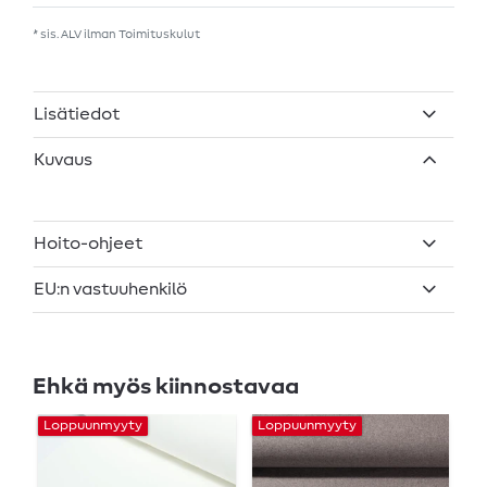
* sis. ALV ilman
Toimituskulut
Lisätiedot
Kuvaus
Hoito-ohjeet
EU:n vastuuhenkilö
Ehkä myös kiinnostavaa
Loppuunmyyty
Loppuunmyyty