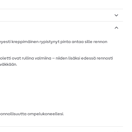
yesti kreppimäinen rypistynyt pinta antaa sille rennon
tti ovat rullina valmiina – niiden lisäksi edessä rennosti
äväkkään.
luonnollisuutta ompelukoneellesi.