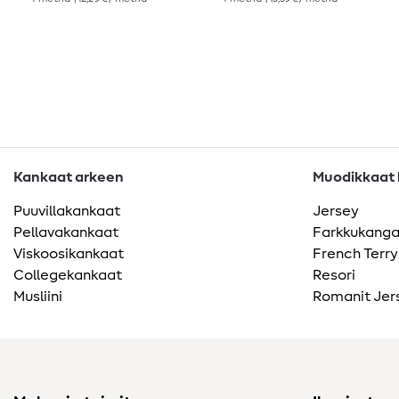
Kankaat arkeen
Muodikkaat k
Puuvillakankaat
Jersey
Pellavakankaat
Farkkukang
Viskoosikankaat
French Terry
Collegekankaat
Resori
Musliini
Romanit Jer