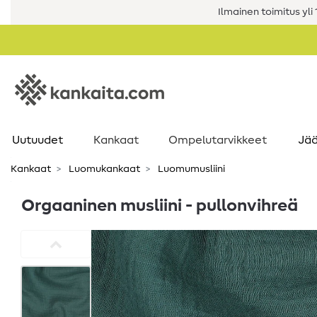
Ilmainen toimitus yli 1
Uutuudet
Kankaat
Ompelutarvikkeet
Jää
Kankaat
Luomukankaat
Luomumusliini
Orgaaninen musliini - pullonvihreä