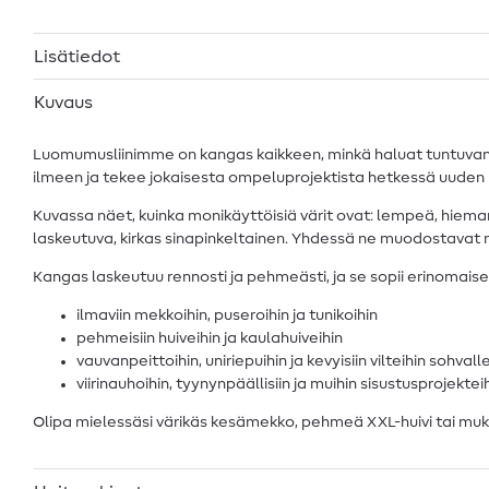
Lisätiedot
Kuvaus
Luomumusliinimme on kangas kaikkeen, minkä haluat tuntuvan pe
ilmeen ja tekee jokaisesta ompeluprojektista hetkessä uuden
Kuvassa näet, kuinka monikäyttöisiä värit ovat: lempeä, hieman 
laskeutuva, kirkas sinapinkeltainen. Yhdessä ne muodostavat mod
Kangas laskeutuu rennosti ja pehmeästi, ja se sopii erinomaises
ilmaviin mekkoihin, puseroihin ja tunikoihin
pehmeisiin huiveihin ja kaulahuiveihin
vauvanpeittoihin, uniriepuihin ja kevyisiin vilteihin sohvall
viirinauhoihin, tyynynpäällisiin ja muihin sisustusprojektei
Olipa mielessäsi värikäs kesämekko, pehmeä XXL-huivi tai mukav