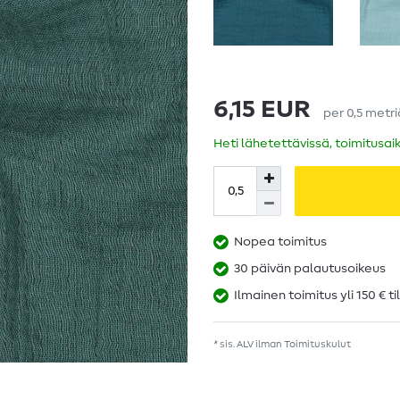
6,15 EUR
per
0,5
metr
Heti lähetettävissä, toimitusai
Nopea toimitus
30 päivän palautusoikeus
Ilmainen toimitus yli 150 € ti
* sis. ALV ilman
Toimituskulut