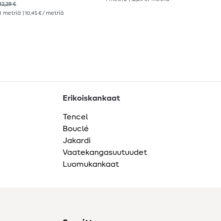
12,29 €
12,2
1
metriä
| 10,45 € / metriä
1
me
Erikoiskankaat
Tencel
Bouclé
Jakardi
Vaatekangasuutuudet
Luomukankaat