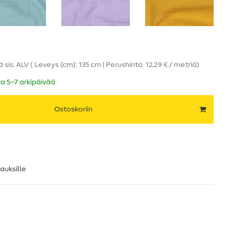
iä
sis. ALV
( Leveys (cm): 135 cm | Perushinta
12,29 € / metriä
)
ka 5–7 arkipäivää
Ostoskoriin
lauksille