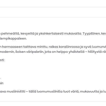
hmeältä, kevyeltä ja yksinkertaisesti mukavalta. Tyypillinen, kev
 lempikappaleen.
harmaaseen taittava minttu, raikas korallinroosa ja syvä luumunviole
ernin, iloisen väripaletin, jota on helppo yhdistellä – hillitystä r
ti:
e
hin
a musliiniviltti – tällä luomumusliinilla tuot väriä, mukavuutta ja 