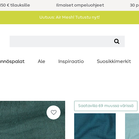
50 € tilauksille
Ilmaiset ompeluohjeet
30 p
Uutuus: Air Mesh! Tutustu nyt!
nnöspalat
Ale
Inspiraatio
Suosikkimerkit
Saatavilla 69 muussa värissä