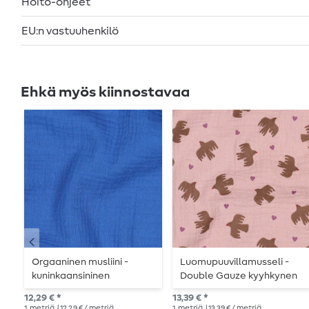
Hoito-ohjeet
EU:n vastuuhenkilö
Ehkä myös kiinnostavaa
Orgaaninen musliini -
Luomupuuvillamusseli -
kuninkaansininen
Double Gauze kyyhkynen
vanha roosa
12,29 € *
13,39 € *
1
metriä
| 12,29 € / metriä
1
metriä
| 13,39 € / metriä