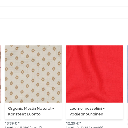
Organic Muslin Natural -
Luomu musseliini -
Koristeet Luonto
Vaaleanpunainen
13,39 € *
12,29 € *
1
metriä
| 13,39 € / metriä
1
metriä
| 12,29 € / metriä