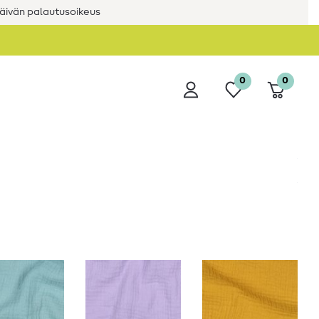
äivän palautusoikeus
0
0