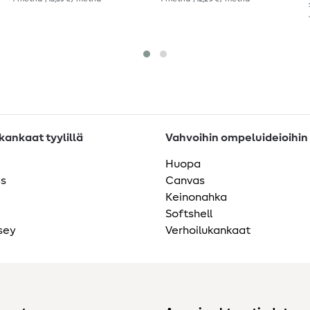
ankaat tyylillä
Vahvoihin ompeluideioihin
Huopa
as
Canvas
Keinonahka
Softshell
sey
Verhoilukankaat