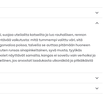
ojaa uteliailta katseilta ja luo rauhallisen, rennon
tävää vaikutusta: mitä tummempi valittu väri, sitä
ngonvaloa poissa, talvella se auttaa pitämään huoneen
kuten runsas sinapinkeltainen, syvä musta, tyylikäs
let näyttävät samalta, kangas ei sovellu vain verhoiksi ja
llinen, jos arvostat laadukasta ulkonäköä ja pitkäikäistä