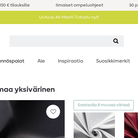
50 € tilauksille
Ilmaiset ompeluohjeet
30 p
Uutuus: Air Mesh! Tutustu nyt!
nnöspalat
Ale
Inspiraatio
Suosikkimerkit
maa yksivärinen
Saatavilla 8 muussa värissä