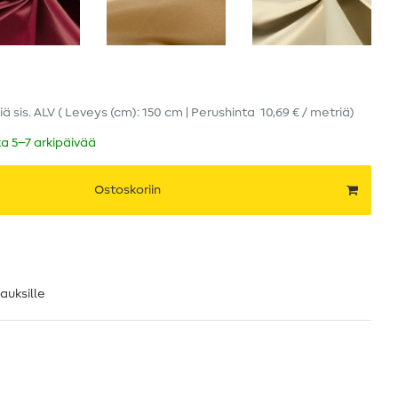
iä
sis. ALV
( Leveys (cm): 150 cm | Perushinta
10,69 € / metriä
)
ka 5–7 arkipäivää
Ostoskoriin
lauksille