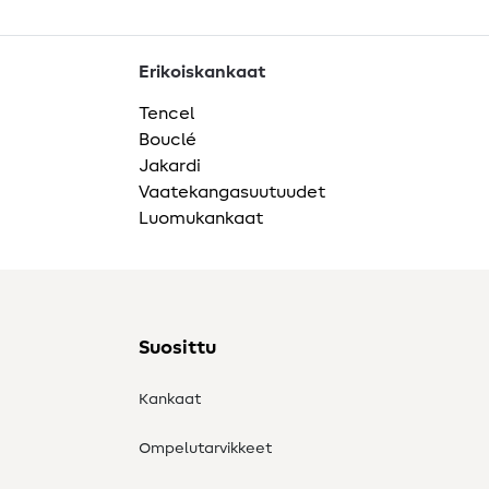
Erikoiskankaat
Tencel
Bouclé
Jakardi
Vaatekangasuutuudet
Luomukankaat
Suosittu
Kankaat
Ompelutarvikkeet