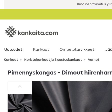
Ilmainen toimitus yli 1
Uutuudet
Kankaat
Ompelutarvikkeet
Jää
Kankaat
Koristekankaat ja Sisustuskankaat
Verhot
Pimennyskangas - Dimout hiirenhar