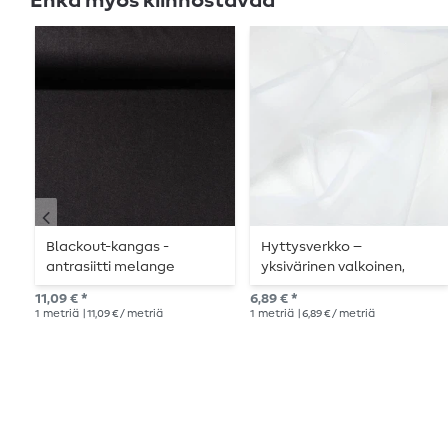
Ehkä myös kiinnostavaa
Blackout-kangas -
Hyttysverkko –
antrasiitti melange
yksivärinen valkoinen,
pellava look
erityisen leveä 300 cm
11,09 € *
6,89 € *
1
metriä
| 11,09 € / metriä
1
metriä
| 6,89 € / metriä