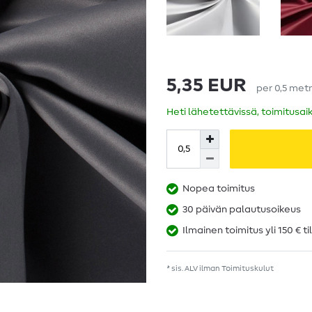
5,35 EUR
per
0,5
metr
Heti lähetettävissä, toimitusai
Nopea toimitus
30 päivän palautusoikeus
Ilmainen toimitus yli 150 € ti
* sis. ALV ilman
Toimituskulut