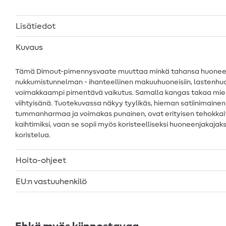
Lisätiedot
Kuvaus
Tämä Dimout-pimennysvaate muuttaa minkä tahansa huoneen viiht
nukkumistunnelman - ihanteellinen makuuhuoneisiin, lastenhuon
voimakkaampi pimentävä vaikutus. Samalla kangas takaa miell
viihtyisänä. Tuotekuvassa näkyy tyylikäs, hieman satiinimainen 
tummanharmaa ja voimakas punainen, ovat erityisen tehokkaita 
kaihtimiksi, vaan se sopii myös koristeelliseksi huoneenjakaja
koristelua.
Hoito-ohjeet
EU:n vastuuhenkilö