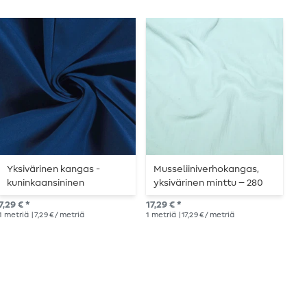
Yksivärinen kangas -
Musseliiniverhokangas,
D
kuninkaansininen
yksivärinen minttu – 280
i
cm
l
7,29 € *
17,29 € *
9,8
1
metriä
| 7,29 € / metriä
1
metriä
| 17,29 € / metriä
1
me