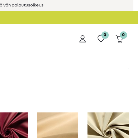
äivän palautusoikeus
0
0