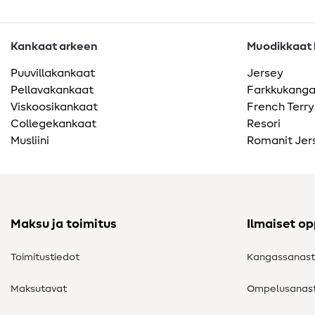
Kankaat arkeen
Muodikkaat k
Puuvillakankaat
Jersey
Pellavakankaat
Farkkukang
Viskoosikankaat
French Terry
Collegekankaat
Resori
Musliini
Romanit Jer
Maksu ja toimitus
Ilmaiset o
Toimitustiedot
Kangassanas
Maksutavat
Ompelusanas