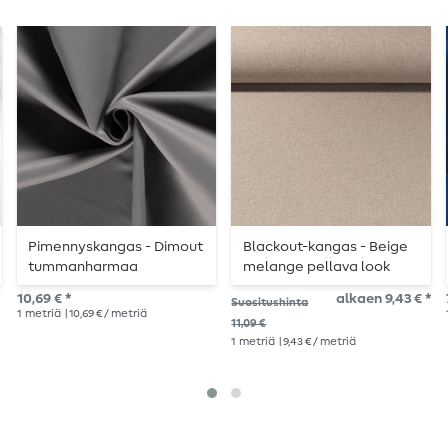
Pimennyskangas - Dimout
Blackout-kangas - Beige
tummanharmaa
melange pellava look
yksivärinen
10,69 € *
alkaen 9,43 € *
Suositushinta
1
metriä
| 10,69 € / metriä
11,09 €
1
metriä
| 9,43 € / metriä