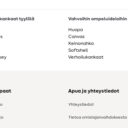
ankaat tyylillä
Vahvoihin ompeluideioihin
Huopa
as
Canvas
Keinonahka
Softshell
sey
Verhoilukankaat
ppaat
Apua ja yhteystiedot
to
Yhteystiedot
to
Tietoa omistajanvaihdoksesta