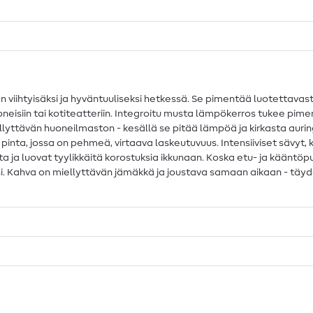
yisäksi ja hyväntuuliseksi hetkessä. Se pimentää luotettavasti, su
eisiin tai kotiteatteriin. Integroitu musta lämpökerros tukee pimen
yttävän huoneilmaston - kesällä se pitää lämpöä ja kirkasta auri
pinta, jossa on pehmeä, virtaava laskeutuvuus. Intensiiviset sävyt, 
ja luovat tyylikkäitä korostuksia ikkunaan. Koska etu- ja kääntöpuo
ksi. Kahva on miellyttävän jämäkkä ja joustava samaan aikaan - täyde