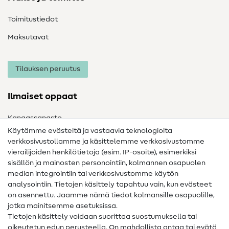
Toimitustiedot
Maksutavat
Tilauksen peruutus
Ilmaiset oppaat
Kangassanasto
Käytämme evästeitä ja vastaavia teknologioita
Ompelusanasto
verkkosivustollamme ja käsittelemme verkkosivustomme
vierailijoiden henkilötietoja (esim. IP-osoite), esimerkiksi
Ompeluohjeet
sisällön ja mainosten personointiin, kolmannen osapuolen
Apua ja yhteystiedot
median integrointiin tai verkkosivustomme käytön
analysointiin. Tietojen käsittely tapahtuu vain, kun evästeet
on asennettu. Jaamme nämä tiedot kolmansille osapuolille,
Yhteystiedot
jotka mainitsemme asetuksissa.
Tietoa omistajanvaihdoksesta
Tietojen käsittely voidaan suorittaa suostumuksella tai
oikeutetun edun perusteella. On mahdollista antaa tai evätä