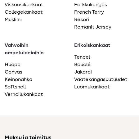
Viskoosikankaat
Farkkukangas
Collegekankaat
French Terry
Musliini
Resori
Romanit Jersey
Vahvoihin
Erikoiskankaat
ompeluideioihin
Tencel
Huopa
Bouclé
Canvas
Jakardi
Keinonahka
Vaatekangasuutuudet
Softshell
Luomukankaat
Verhoilukankaat
Maksu ja toimitus