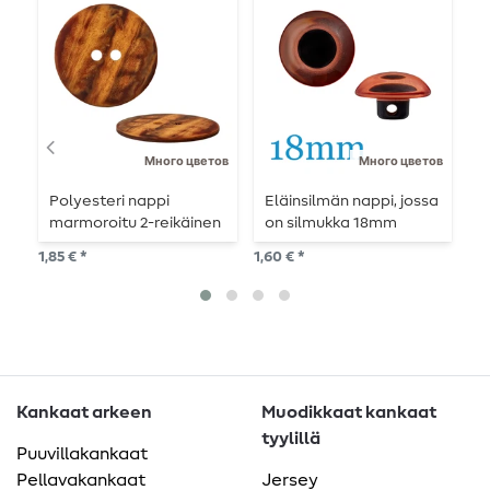
Много цветов
Много цветов
Polyesteri nappi
Eläinsilmän nappi, jossa
P
marmoroitu 2-reikäinen
on silmukka 18mm
r
- 23mm
1,85 € *
1,60 € *
0,9
Kankaat arkeen
Muodikkaat kankaat
tyylillä
Puuvillakankaat
Pellavakankaat
Jersey