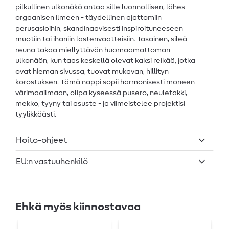
pilkullinen ulkonäkö antaa sille luonnollisen, lähes
orgaanisen ilmeen - täydellinen ajattomiin
perusasioihin, skandinaavisesti inspiroituneeseen
muotiin tai ihaniin lastenvaatteisiin. Tasainen, sileä
reuna takaa miellyttävän huomaamattoman
ulkonäön, kun taas keskellä olevat kaksi reikää, jotka
ovat hieman sivussa, tuovat mukavan, hillityn
korostuksen. Tämä nappi sopii harmonisesti moneen
värimaailmaan, olipa kyseessä pusero, neuletakki,
mekko, tyyny tai asuste - ja viimeistelee projektisi
tyylikkäästi.
Hoito-ohjeet
EU:n vastuuhenkilö
Ehkä myös kiinnostavaa