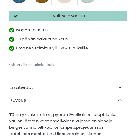
Valitse 8 väristä...
Nopea toimitus
30 päivän palautusoikeus
Ilmainen toimitus yli 150 € tilauksille
* sis. ALV ilman
Toimituskulut
Lisätiedot
Kuvaus
Tämä yksinkertainen, pyöreä 2-reikäinen nappi, jonka
väri on lämmin kermanvalkoinen ja jossa on hienoja
beigenvärisiä pilkkuja, on ompeluprojekteissasi
todellinen monitaituri. Hienovarainen, hieman