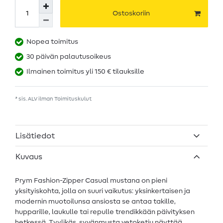
Ostoskoriin
Nopea toimitus
30 päivän palautusoikeus
Ilmainen toimitus yli 150 € tilauksille
* sis. ALV ilman
Toimituskulut
Lisätiedot
Kuvaus
Prym Fashion-Zipper Casual mustana on pieni
yksityiskohta, jolla on suuri vaikutus: yksinkertaisen ja
modernin muotoilunsa ansiosta se antaa takille,
hupparille, laukulle tai repulle trendikkään päivityksen
hetkessä. Tyylikäs, syvänmusta vetoketju näyttää