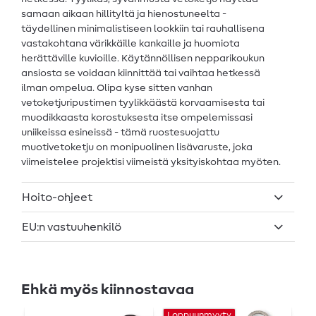
samaan aikaan hillityltä ja hienostuneelta -
täydellinen minimalistiseen lookkiin tai rauhallisena
vastakohtana värikkäille kankaille ja huomiota
herättäville kuvioille. Käytännöllisen nepparikoukun
ansiosta se voidaan kiinnittää tai vaihtaa hetkessä
ilman ompelua. Olipa kyse sitten vanhan
vetoketjuripustimen tyylikkäästä korvaamisesta tai
muodikkaasta korostuksesta itse ompelemissasi
uniikeissa esineissä - tämä ruostesuojattu
muotivetoketju on monipuolinen lisävaruste, joka
viimeistelee projektisi viimeistä yksityiskohtaa myöten.
Hoito-ohjeet
EU:n vastuuhenkilö
Ehkä myös kiinnostavaa
Loppuunmyyty
L