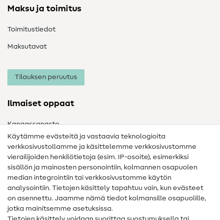
Maksu ja toimitus
Toimitustiedot
Maksutavat
Tilauksen peruutus
Ilmaiset oppaat
Kangassanasto
Käytämme evästeitä ja vastaavia teknologioita
Ompelusanasto
verkkosivustollamme ja käsittelemme verkkosivustomme
vierailijoiden henkilötietoja (esim. IP-osoite), esimerkiksi
Ompeluohjeet
sisällön ja mainosten personointiin, kolmannen osapuolen
Apua ja yhteystiedot
median integrointiin tai verkkosivustomme käytön
analysointiin. Tietojen käsittely tapahtuu vain, kun evästeet
on asennettu. Jaamme nämä tiedot kolmansille osapuolille,
Yhteystiedot
jotka mainitsemme asetuksissa.
Tietoa omistajanvaihdoksesta
Tietojen käsittely voidaan suorittaa suostumuksella tai