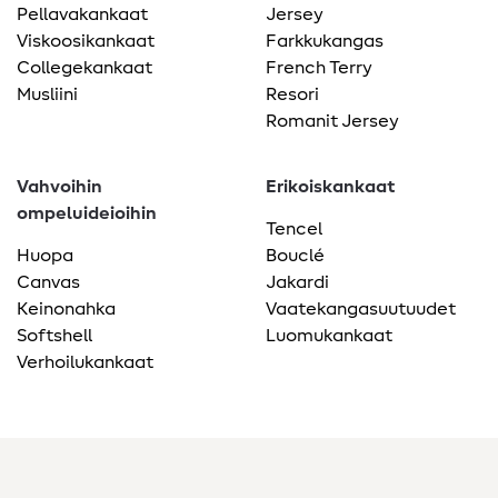
Pellavakankaat
Jersey
Viskoosikankaat
Farkkukangas
Collegekankaat
French Terry
Musliini
Resori
Romanit Jersey
Vahvoihin
Erikoiskankaat
ompeluideioihin
Tencel
Huopa
Bouclé
Canvas
Jakardi
Keinonahka
Vaatekangasuutuudet
Softshell
Luomukankaat
Verhoilukankaat