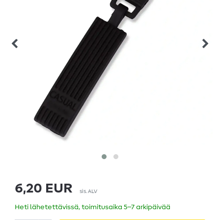
6,20 EUR
sis. ALV
Heti lähetettävissä, toimitusaika 5–7 arkipäivää