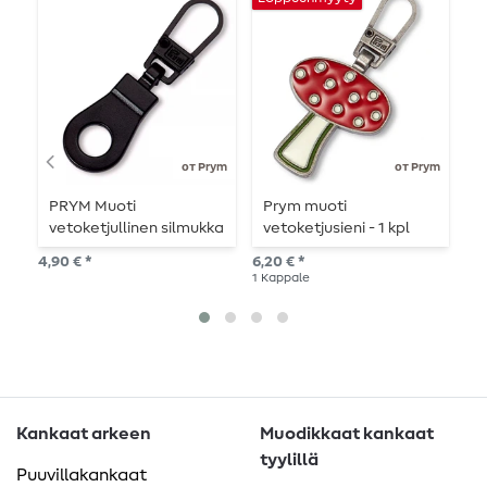
от Prym
от Prym
PRYM Muoti
Prym muoti
P
vetoketjullinen silmukka
vetoketjusieni - 1 kpl
L
- musta
4,90 € *
6,20 € *
5,6
1
Kappale
1
Ka
Kankaat arkeen
Muodikkaat kankaat
tyylillä
Puuvillakankaat