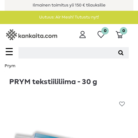
Ilmainen toimitus yli 150 € tilauksille
Uutuus: Air Mesh! Tutustu nyt!
0
0
☰
Prym
PRYM tekstiililiima - 30 g