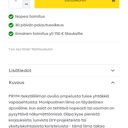
Ostoskoriin
Nopea toimitus
30 päivän palautusoikeus
Ilmainen toimitus yli 150 € tilauksille
* sis. ALV ilman
Toimituskulut
Lisätiedot
Kuvaus
PRYM-tekstiililiiman avulla ompelusta tulee yhtäkkiä
vapaaehtoista. Monipuolinen liima on täydellinen
apuväline, kun asiat on tehtävä nopeasti tai sauman on
pysyttävä näkymättömissä. Olipa kyse pienistä
korjauksista, luovista DIY-projekteista tai
yksityiskohtaisista koristeluista - tämä liima takaa