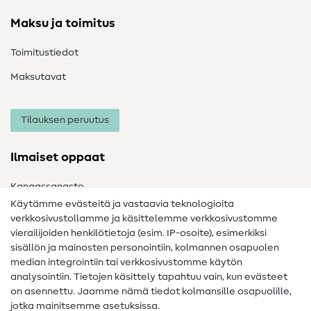
Maksu ja toimitus
Toimitustiedot
Maksutavat
Tilauksen peruutus
Ilmaiset oppaat
Kangassanasto
Käytämme evästeitä ja vastaavia teknologioita
Ompelusanasto
verkkosivustollamme ja käsittelemme verkkosivustomme
vierailijoiden henkilötietoja (esim. IP-osoite), esimerkiksi
Ompeluohjeet
sisällön ja mainosten personointiin, kolmannen osapuolen
Apua ja yhteystiedot
median integrointiin tai verkkosivustomme käytön
analysointiin. Tietojen käsittely tapahtuu vain, kun evästeet
on asennettu. Jaamme nämä tiedot kolmansille osapuolille,
Yhteystiedot
jotka mainitsemme asetuksissa.