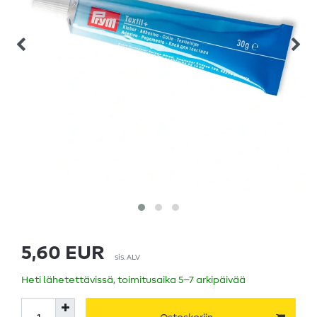
5,60 EUR
sis. ALV
Heti lähetettävissä, toimitusaika 5–7 arkipäivää