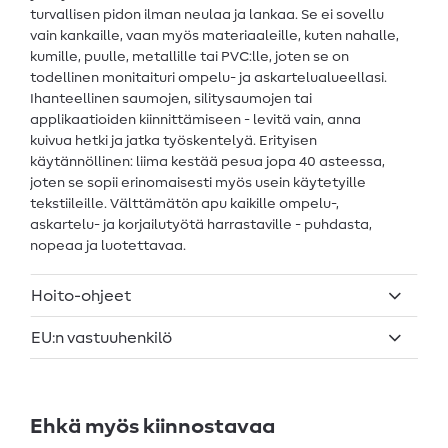
turvallisen pidon ilman neulaa ja lankaa. Se ei sovellu
vain kankaille, vaan myös materiaaleille, kuten nahalle,
kumille, puulle, metallille tai PVC:lle, joten se on
todellinen monitaituri ompelu- ja askartelualueellasi.
Ihanteellinen saumojen, silitysaumojen tai
applikaatioiden kiinnittämiseen - levitä vain, anna
kuivua hetki ja jatka työskentelyä. Erityisen
käytännöllinen: liima kestää pesua jopa 40 asteessa,
joten se sopii erinomaisesti myös usein käytetyille
tekstiileille. Välttämätön apu kaikille ompelu-,
askartelu- ja korjailutyötä harrastaville - puhdasta,
nopeaa ja luotettavaa.
Hoito-ohjeet
EU:n vastuuhenkilö
Ehkä myös kiinnostavaa