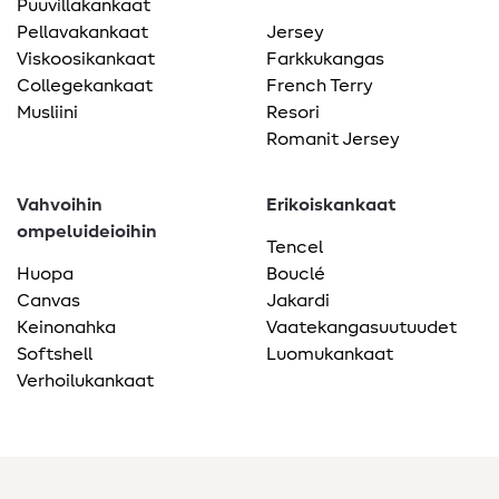
Puuvillakankaat
Pellavakankaat
Jersey
Viskoosikankaat
Farkkukangas
Collegekankaat
French Terry
Musliini
Resori
Romanit Jersey
Vahvoihin
Erikoiskankaat
ompeluideioihin
Tencel
Huopa
Bouclé
Canvas
Jakardi
Keinonahka
Vaatekangasuutuudet
Softshell
Luomukankaat
Verhoilukankaat