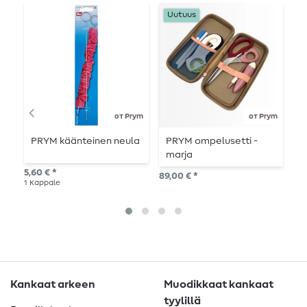
Uutuus
от Prym
от Prym
PRYM käänteinen neula
PRYM ompelusetti -
P
marja
o
h
5,60 € *
89,00 € *
8,2
1
Kappale
3
K
Kankaat arkeen
Muodikkaat kankaat
tyylillä