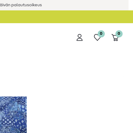
äivän palautusoikeus
0
0