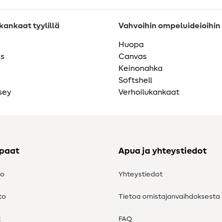
ankaat tyylillä
Vahvoihin ompeluideioihin
Huopa
as
Canvas
Keinonahka
Softshell
sey
Verhoilukankaat
ppaat
Apua ja yhteystiedot
to
Yhteystiedot
to
Tietoa omistajanvaihdoksesta
t
FAQ