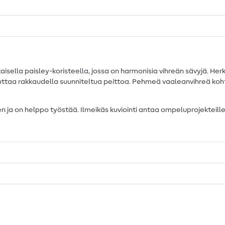
isella paisley-koristeella, jossa on harmonisia vihreän sävyjä. Her
ttaa rakkaudella suunniteltua peittoa. Pehmeä vaaleanvihreä koht
ja on helppo työstää. Ilmeikäs kuviointi antaa ompeluprojekteilles