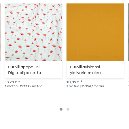
Puuvillapopeliini –
Puuvillaviskoosi -
Digitaalipainettu
yksivärinen okra
unikonkukkakuvio, ecru
13,29 € *
10,99 € *
1
metriä
| 13,29 € / metriä
1
metriä
| 10,99 € / metriä