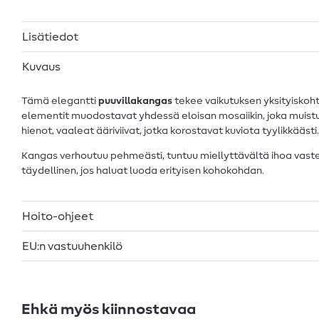
Lisätiedot
Kuvaus
Tämä elegantti
puuvillakangas
tekee vaikutuksen yksityiskohta
elementit muodostavat yhdessä eloisan mosaiikin, joka muistu
hienot, vaaleat ääriviivat, jotka korostavat kuviota tyylikkäästi.
Kangas verhoutuu pehmeästi, tuntuu miellyttävältä ihoa vasten 
täydellinen, jos haluat luoda erityisen kohokohdan.
Hoito-ohjeet
EU:n vastuuhenkilö
Ehkä myös kiinnostavaa