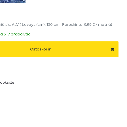
riä
sis. ALV
( Leveys (cm): 150 cm | Perushinta
9,99 € / metriä
)
ka 5–7 arkipäivää
Ostoskoriin
lauksille