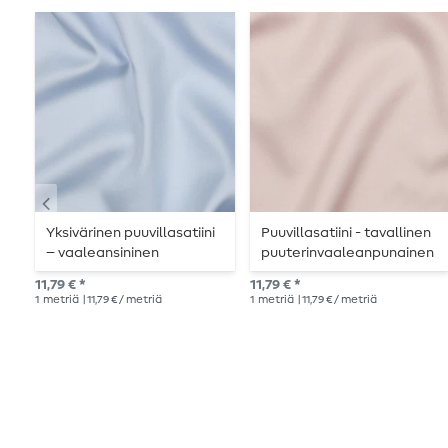
Yksivärinen puuvillasatiini
Puuvillasatiini - tavallinen
– vaaleansininen
puuterinvaaleanpunainen
11,79 € *
11,79 € *
1
metriä
| 11,79 € / metriä
1
metriä
| 11,79 € / metriä