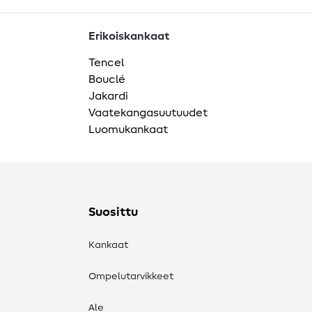
Erikoiskankaat
Tencel
Bouclé
Jakardi
Vaatekangasuutuudet
Luomukankaat
Suosittu
Kankaat
Ompelutarvikkeet
Ale