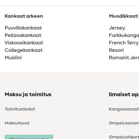
Kankaat arkeen
Muodikkaat k
Puuvillakankaat
Jersey
Pellavakankaat
Farkkukang
Viskoosikankaat
French Terry
Collegekankaat
Resori
Musliini
Romanit Jer
Maksu ja toimitus
Ilmaiset o
Toimitustiedot
Kangassanas
Maksutavat
Ompelusanas
Ompeluohjee