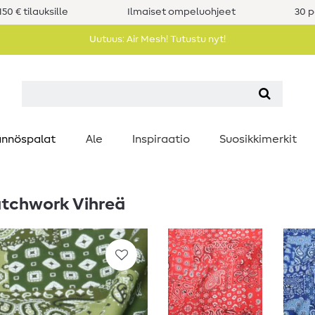
50 € tilauksille
Ilmaiset ompeluohjeet
30 p
Uutuus: Air Mesh! Tutustu nyt!
nnöspalat
Ale
Inspiraatio
Suosikkimerkit
atchwork Vihreä