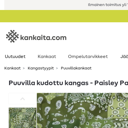
Ilmainen toimitus yli 1
Uutuudet
Kankaat
Ompelutarvikkeet
Jää
Kankaat
Kangastyypit
Puuvillakankaat
Puuvilla kudottu kangas - Paisley P