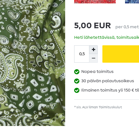
5,00 EUR
per
0,5
met
Heti lähetettävissä, toimitusai
Nopea toimitus
30 päivän palautusoikeus
Ilmainen toimitus yli 150 € ti
* sis. ALV ilman
Toimituskulut