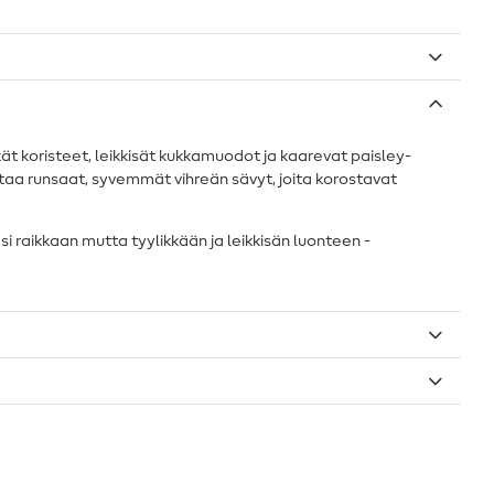
kät koristeet, leikkisät kukkamuodot ja kaarevat paisley-
aa runsaat, syvemmät vihreän sävyt, joita korostavat
i raikkaan mutta tyylikkään ja leikkisän luonteen -