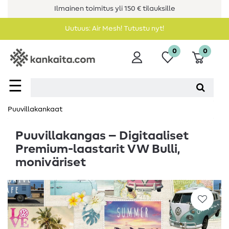
Ilmainen toimitus yli 150 € tilauksille
Uutuus: Air Mesh! Tutustu nyt!
0
0
☰
Puuvillakankaat
Puuvillakangas – Digitaaliset
Premium-laastarit VW Bulli,
moniväriset