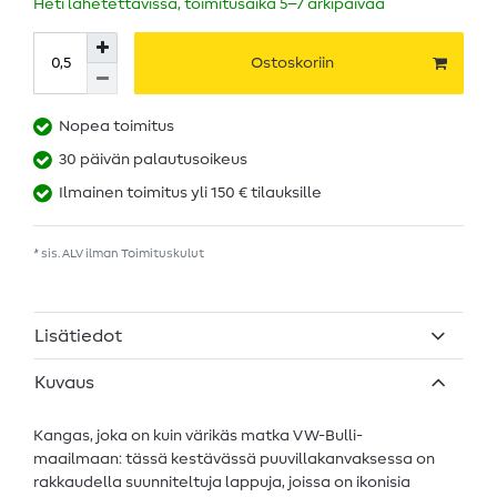
Heti lähetettävissä, toimitusaika 5–7 arkipäivää
Ostoskoriin
Nopea toimitus
30 päivän palautusoikeus
Ilmainen toimitus yli 150 € tilauksille
* sis. ALV ilman
Toimituskulut
Lisätiedot
Kuvaus
Kangas, joka on kuin värikäs matka VW-Bulli-
maailmaan: tässä kestävässä puuvillakanvaksessa on
rakkaudella suunniteltuja lappuja, joissa on ikonisia