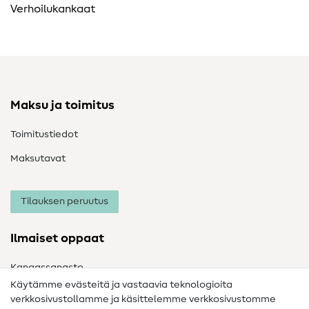
Verhoilukankaat
Maksu ja toimitus
Toimitustiedot
Maksutavat
Tilauksen peruutus
Ilmaiset oppaat
Kangassanasto
Käytämme evästeitä ja vastaavia teknologioita
Ompelusanasto
verkkosivustollamme ja käsittelemme verkkosivustomme