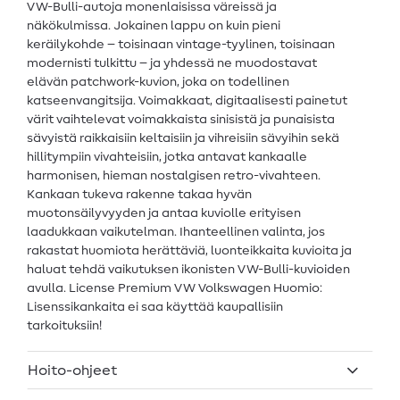
VW-Bulli-autoja monenlaisissa väreissä ja
näkökulmissa. Jokainen lappu on kuin pieni
keräilykohde – toisinaan vintage-tyylinen, toisinaan
modernisti tulkittu – ja yhdessä ne muodostavat
elävän patchwork-kuvion, joka on todellinen
katseenvangitsija. Voimakkaat, digitaalisesti painetut
värit vaihtelevat voimakkaista sinisistä ja punaisista
sävyistä raikkaisiin keltaisiin ja vihreisiin sävyihin sekä
hillitympiin vivahteisiin, jotka antavat kankaalle
harmonisen, hieman nostalgisen retro-vivahteen.
Kankaan tukeva rakenne takaa hyvän
muotonsäilyvyyden ja antaa kuviolle erityisen
laadukkaan vaikutelman. Ihanteellinen valinta, jos
rakastat huomiota herättäviä, luonteikkaita kuvioita ja
haluat tehdä vaikutuksen ikonisten VW-Bulli-kuvioiden
avulla. License Premium VW Volkswagen Huomio:
Lisenssikankaita ei saa käyttää kaupallisiin
tarkoituksiin!
Hoito-ohjeet