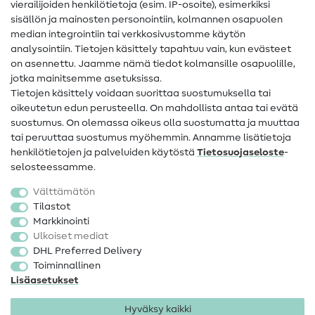
vierailijoiden henkilötietoja (esim. IP-osoite), esimerkiksi
Ompeluohjeet
sisällön ja mainosten personointiin, kolmannen osapuolen
Apua ja yhteystiedot
median integrointiin tai verkkosivustomme käytön
analysointiin. Tietojen käsittely tapahtuu vain, kun evästeet
on asennettu. Jaamme nämä tiedot kolmansille osapuolille,
Yhteystiedot
jotka mainitsemme asetuksissa.
Tietoa omistajanvaihdoksesta
Tietojen käsittely voidaan suorittaa suostumuksella tai
oikeutetun edun perusteella. On mahdollista antaa tai evätä
FAQ
suostumus. On olemassa oikeus olla suostumatta ja muuttaa
tai peruuttaa suostumus myöhemmin. Annamme lisätietoja
Peruutusoikeus
henkilötietojen ja palveluiden käytöstä
Tietosuojaseloste
-
Suosittu
selosteessamme.
Välttämätön
Kankaat
Tilastot
Markkinointi
Ompelutarvikkeet
Ulkoiset mediat
Ale
DHL Preferred Delivery
Toiminnallinen
Lisäasetukset
Hyväksy kaikki