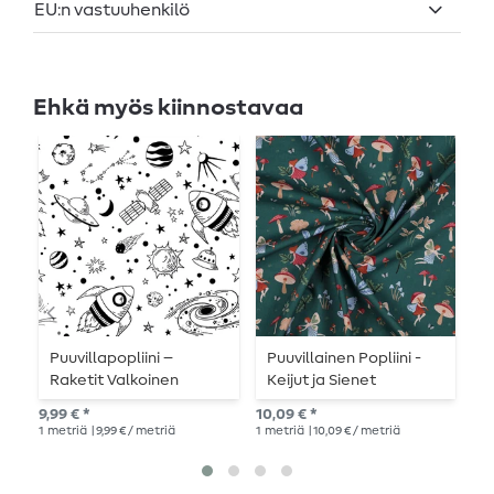
EU:n vastuuhenkilö
Ehkä myös kiinnostavaa
Puuvillapopliini –
Puuvillainen Popliini -
P
Raketit Valkoinen
Keijut ja Sienet
S
Musta
Tummanvihreä
9,99 € *
10,09 € *
10,
1
metriä
| 9,99 € / metriä
1
metriä
| 10,09 € / metriä
1
me