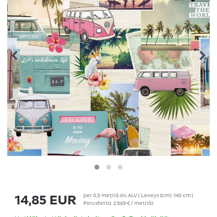
per
0,5
metriä
sis. ALV
( Leveys (cm): 140 cm |
14,85 EUR
Perushinta
29,69 € / metriä
)