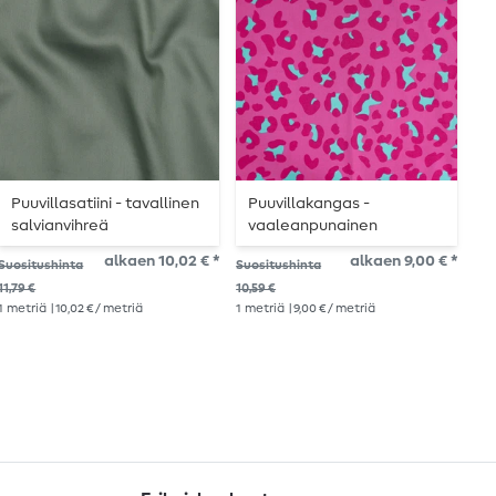
Puuvillasatiini - tavallinen
Puuvillakangas -
P
salvianvihreä
vaaleanpunainen
r
kokoelma
alkaen 10,02 € *
alkaen 9,00 € *
Suositushinta
Suositushinta
Suo
11,79 €
10,59 €
10,
1
metriä
| 10,02 € / metriä
1
metriä
| 9,00 € / metriä
1
me