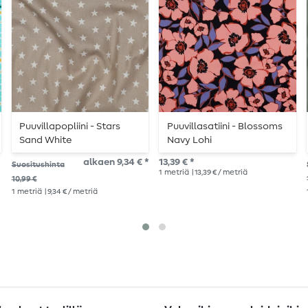
Puuvillapopliini - Stars
Puuvillasatiini - Blossoms
Sand White
Navy Lohi
alkaen 9,34 € *
13,39 € *
Suositushinta
1
metriä
| 13,39 € / metriä
10,99 €
1
metriä
| 9,34 € / metriä