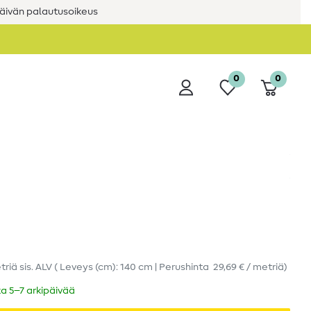
äivän palautusoikeus
0
0
triä
sis. ALV
( Leveys (cm): 140 cm | Perushinta
29,69 € / metriä
)
ka 5–7 arkipäivää