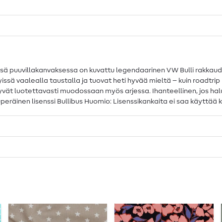
ä puuvillakanvaksessa on kuvattu legendaarinen VW Bulli rakkaudell
yissä vaalealla taustalla ja tuovat heti hyvää mieltä – kuin roadtr
syvät luotettavasti muodossaan myös arjessa. Ihanteellinen, jos ha
eräinen lisenssi Bullibus Huomio: Lisenssikankaita ei saa käyttää kau