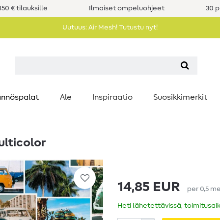
50 € tilauksille
Ilmaiset ompeluohjeet
30 p
Uutuus: Air Mesh! Tutustu nyt!
nnöspalat
Ale
Inspiraatio
Suosikkimerkit
lticolor
14,85 EUR
per
0,5
me
Heti lähetettävissä, toimitusai