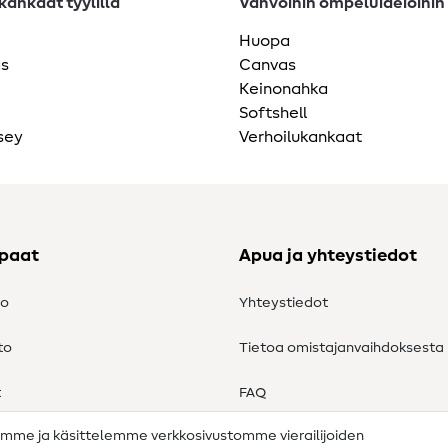
ankaat tyylillä
Vahvoihin ompeluideioihin
Huopa
as
Canvas
Keinonahka
Softshell
sey
Verhoilukankaat
ppaat
Apua ja yhteystiedot
to
Yhteystiedot
to
Tietoa omistajanvaihdoksesta
t
FAQ
amme ja käsittelemme verkkosivustomme vierailijoiden
Peruutusoikeus