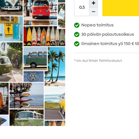
Nopea toimitus
30 päivän palautusoikeus
Ilmainen toimitus yli 150 € ti
* sis. ALV ilman
Toimituskulut