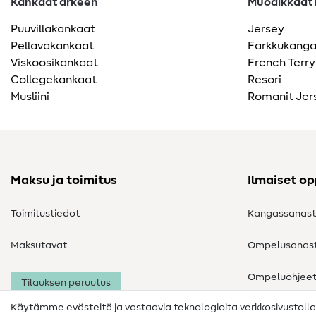
Kankaat arkeen
Muodikkaat k
Puuvillakankaat
Jersey
Pellavakankaat
Farkkukang
Viskoosikankaat
French Terry
Collegekankaat
Resori
Musliini
Romanit Jer
Maksu ja toimitus
Ilmaiset o
Toimitustiedot
Kangassanas
Maksutavat
Ompelusanas
Ompeluohjee
Tilauksen peruutus
Käytämme evästeitä ja vastaavia teknologioita verkkosivustoll