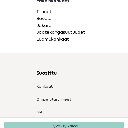
Erikoiskankaat
Tencel
Bouclé
Jakardi
Vaatekangasuutuudet
Luomukankaat
Suosittu
Kankaat
Ompelutarvikkeet
Ale
Hyväksy kaikki