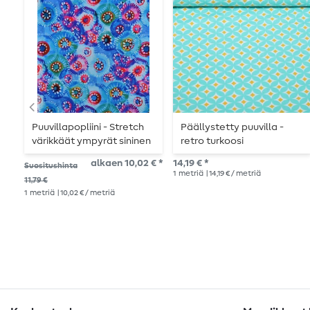
Puuvillapopliini - Stretch
Päällystetty puuvilla -
värikkäät ympyrät sininen
retro turkoosi
alkaen 10,02 € *
14,19 € *
Suositushinta
1
metriä
| 14,19 € / metriä
11,79 €
1
metriä
| 10,02 € / metriä