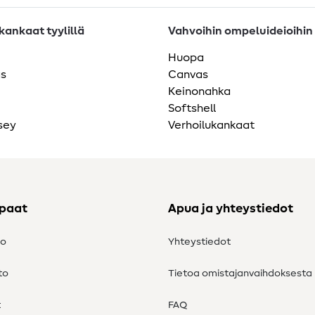
ankaat tyylillä
Vahvoihin ompeluideioihin
Huopa
as
Canvas
Keinonahka
Softshell
sey
Verhoilukankaat
ppaat
Apua ja yhteystiedot
to
Yhteystiedot
to
Tietoa omistajanvaihdoksesta
t
FAQ