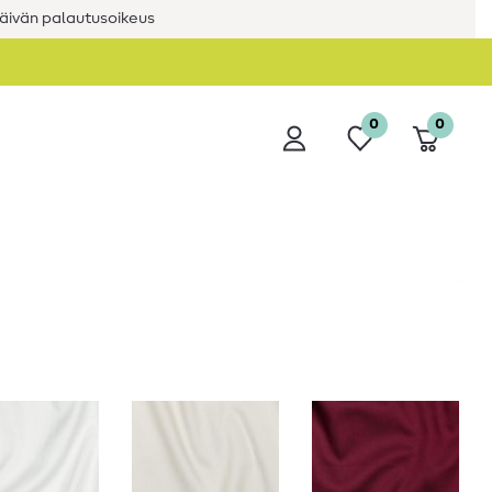
äivän palautusoikeus
0
0