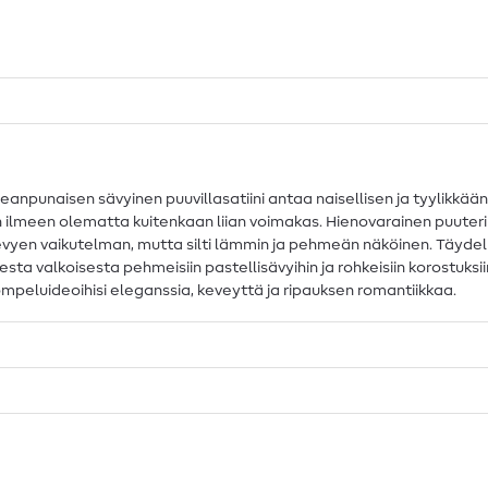
npunaisen sävyinen puuvillasatiini antaa naisellisen ja tyylikkään l
än ilmeen olematta kuitenkaan liian voimakas. Hienovarainen puute
vyen vaikutelman, mutta silti lämmin ja pehmeän näköinen. Täydelli
ta valkoisesta pehmeisiin pastellisävyihin ja rohkeisiin korostuksiin. 
ompeluideoihisi eleganssia, keveyttä ja ripauksen romantiikkaa.