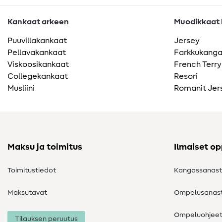
Kankaat arkeen
Muodikkaat k
Puuvillakankaat
Jersey
Pellavakankaat
Farkkukang
Viskoosikankaat
French Terry
Collegekankaat
Resori
Musliini
Romanit Jer
Maksu ja toimitus
Ilmaiset o
Toimitustiedot
Kangassanas
Maksutavat
Ompelusanas
Ompeluohjee
Tilauksen peruutus