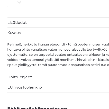
Lisätiedot
Kuvaus
Pehmeä, herkkä ja ihanan elegantti - tämä puuterimaisen vaalea
hohtava pinta vangitsee valon hienovaraisesti ja luo tyylikkä
ajattomalta: se on tarpeeksi vaalea antaakseen raikkaan ja ke
voidaan vaivattomasti yhdistää moniin muihin väreihin - klassises
ripaus ylellisyyttä: tämä puuterinvaaleanpunainen satiini tuo 
Hoito-ohjeet
EU:n vastuuhenkilö
Ehkä myös kiinnostavaa