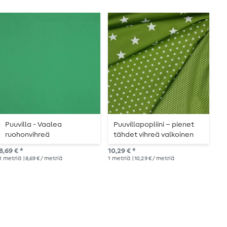
Puuvilla - Vaalea
Puuvillapopliini – pienet
P
ruohonvihreä
tähdet vihreä valkoinen
M
8,69 € *
10,29 € *
11,
1
metriä
| 8,69 € / metriä
1
metriä
| 10,29 € / metriä
1
me