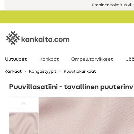
Ilmainen toimitus yli 1
Uutuudet
Kankaat
Ompelutarvikkeet
Jää
Kankaat
Kangastyypit
Puuvillakankaat
Puuvillasatiini - tavallinen puuteri