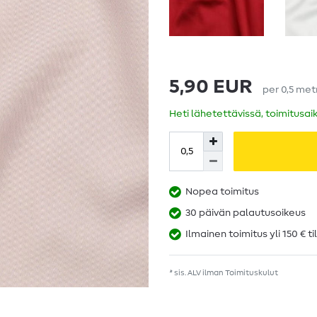
5,90 EUR
per
0,5
met
Heti lähetettävissä, toimitusai
Nopea toimitus
30 päivän palautusoikeus
Ilmainen toimitus yli 150 € ti
* sis. ALV ilman
Toimituskulut