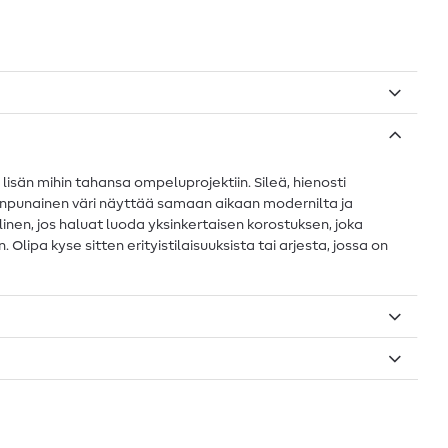
isän mihin tahansa ompeluprojektiin. Sileä, hienosti
rinpunainen väri näyttää samaan aikaan modernilta ja
nen, jos haluat luoda yksinkertaisen korostuksen, joka
Olipa kyse sitten erityistilaisuuksista tai arjesta, jossa on