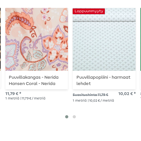
Loppuunmyyty
Puuvillakangas - Nerida
Puuvillapopliini - harmaat
Hansen Coral - Nerida
lehdet
Hansen Coral
11,79 € *
10,02 € *
Suositushinta 11,79 €
1
metriä
| 11,79 € / metriä
1
metriä
| 10,02 € / metriä