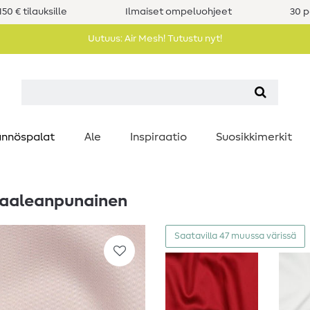
50 € tilauksille
Ilmaiset ompeluohjeet
30 p
Uutuus: Air Mesh! Tutustu nyt!
nnöspalat
Ale
Inspiraatio
Suosikkimerkit
nvaaleanpunainen
Saatavilla 47 muussa värissä