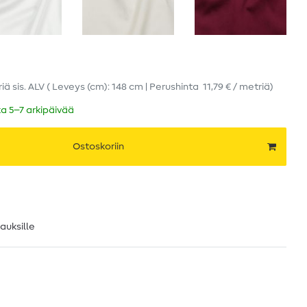
riä
sis. ALV
( Leveys (cm): 148 cm | Perushinta
11,79 € / metriä
)
ka 5–7 arkipäivää
Ostoskoriin
lauksille