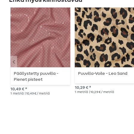
Päällystetty puuvilla -
Puuvilla-Voile - Leo Sand
Pienet pisteet
vaaleanpunainen
10,29 € *
10,49 € *
valkoinen
1
metriä
| 10,29 € / metriä
1
metriä
| 10,49 € / metriä