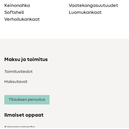
Keinonahka
Vaatekangasuutuudet
Softshell
Luomukankaat
Verhoilukankaat
Maksu ja toimitus
Toimitustiedot
Maksutavat
Tilauksen peruutus
Ilmaiset oppaat
Kangassanasto