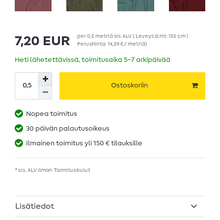
per
0,5
metriä
sis. ALV
( Leveys (cm): 135 cm |
7,20 EUR
Perushinta
14,39 € / metriä
)
Heti lähetettävissä, toimitusaika 5–7 arkipäivää
Ostoskoriin
Nopea toimitus
30 päivän palautusoikeus
Ilmainen toimitus yli 150 € tilauksille
* sis. ALV ilman
Toimituskulut
Lisätiedot