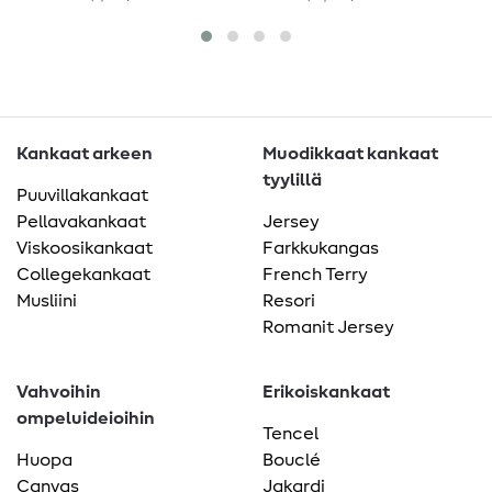
Kankaat arkeen
Muodikkaat kankaat
tyylillä
Puuvillakankaat
Pellavakankaat
Jersey
Viskoosikankaat
Farkkukangas
Collegekankaat
French Terry
Musliini
Resori
Romanit Jersey
Vahvoihin
Erikoiskankaat
ompeluideioihin
Tencel
Huopa
Bouclé
Canvas
Jakardi