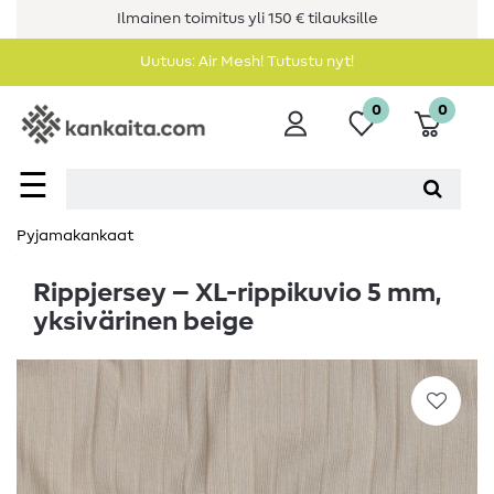
Ilmainen toimitus yli 150 € tilauksille
Uutuus: Air Mesh! Tutustu nyt!
0
0
☰
Pyjamakankaat
Rippjersey – XL-rippikuvio 5 mm,
yksivärinen beige