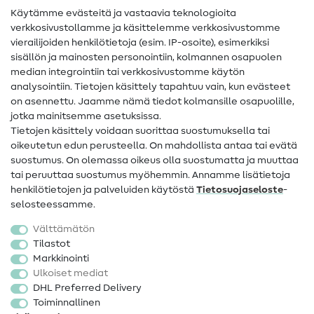
Käytämme evästeitä ja vastaavia teknologioita
Ompelusanasto
verkkosivustollamme ja käsittelemme verkkosivustomme
vierailijoiden henkilötietoja (esim. IP-osoite), esimerkiksi
Ompeluohjeet
sisällön ja mainosten personointiin, kolmannen osapuolen
median integrointiin tai verkkosivustomme käytön
Apua ja yhteystiedot
analysointiin. Tietojen käsittely tapahtuu vain, kun evästeet
on asennettu. Jaamme nämä tiedot kolmansille osapuolille,
Yhteystiedot
jotka mainitsemme asetuksissa.
Tietoa omistajanvaihdoksesta
Tietojen käsittely voidaan suorittaa suostumuksella tai
oikeutetun edun perusteella. On mahdollista antaa tai evätä
FAQ
suostumus. On olemassa oikeus olla suostumatta ja muuttaa
tai peruuttaa suostumus myöhemmin. Annamme lisätietoja
Peruutusoikeus
henkilötietojen ja palveluiden käytöstä
Tietosuojaseloste
-
Suosittu
selosteessamme.
Välttämätön
Kankaat
Tilastot
Markkinointi
Ompelutarvikkeet
Ulkoiset mediat
Ale
DHL Preferred Delivery
Toiminnallinen