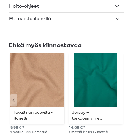
Hoito-ohjeet
EU:n vastuuhenkilö
Ehkä myös kiinnostavaa
Tavallinen puuvilla -
Jersey –
J
flanelli
turkoosinvihreä
melange
14,
9,99 € *
14,09 € *
1
me
1
metriä
| 9,99 € / metriä
1
metriä
| 14,09 € / metriä