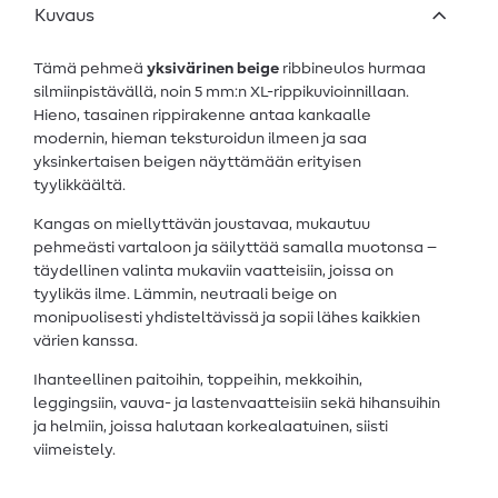
Kuvaus
Tämä pehmeä
yksivärinen beige
ribbineulos hurmaa
silmiinpistävällä, noin 5 mm:n XL-rippikuvioinnillaan.
Hieno, tasainen rippirakenne antaa kankaalle
modernin, hieman teksturoidun ilmeen ja saa
yksinkertaisen beigen näyttämään erityisen
tyylikkäältä.
Kangas on miellyttävän joustavaa, mukautuu
pehmeästi vartaloon ja säilyttää samalla muotonsa –
täydellinen valinta mukaviin vaatteisiin, joissa on
tyylikäs ilme. Lämmin, neutraali beige on
monipuolisesti yhdisteltävissä ja sopii lähes kaikkien
värien kanssa.
Ihanteellinen paitoihin, toppeihin, mekkoihin,
leggingsiin, vauva- ja lastenvaatteisiin sekä hihansuihin
ja helmiin, joissa halutaan korkealaatuinen, siisti
viimeistely.