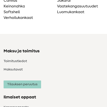
Canvas
Jakardi
Keinonahka
Vaatekangasuutuudet
Softshell
Luomukankaat
Verhoilukankaat
Maksu ja toimitus
Toimitustiedot
Maksutavat
Tilauksen peruutus
Ilmaiset oppaat