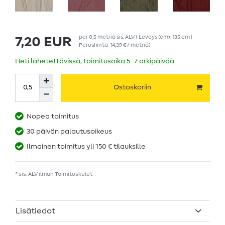
per
0,5
metriä
sis. ALV
( Leveys (cm): 135 cm |
7,20 EUR
Perushinta
14,39 € / metriä
)
Heti lähetettävissä, toimitusaika 5–7 arkipäivää
Ostoskoriin
Nopea toimitus
30 päivän palautusoikeus
Ilmainen toimitus yli 150 € tilauksille
* sis. ALV ilman
Toimituskulut
Lisätiedot