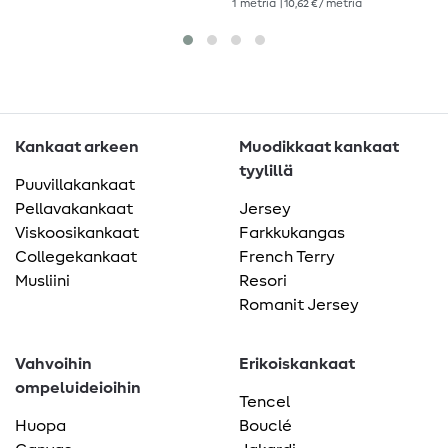
1
metriä
| 10,62 € / metriä
Kankaat arkeen
Muodikkaat kankaat
tyylillä
Puuvillakankaat
Pellavakankaat
Jersey
Viskoosikankaat
Farkkukangas
Collegekankaat
French Terry
Musliini
Resori
Romanit Jersey
Vahvoihin
Erikoiskankaat
ompeluideioihin
Tencel
Huopa
Bouclé