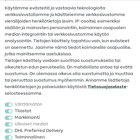
Kangassanasto
Käytämme evästeitä ja vastaavia teknologioita
Ompelusanasto
verkkosivustollamme ja käsittelemme verkkosivustomme
vierailijoiden henkilötietoja (esim. IP-osoite), esimerkiksi
Ompeluohjeet
sisällön ja mainosten personointiin, kolmannen osapuolen
median integrointiin tai verkkosivustomme käytön
Apua ja yhteystiedot
analysointiin. Tietojen käsittely tapahtuu vain, kun evästeet
on asennettu. Jaamme nämä tiedot kolmansille osapuolille,
Yhteystiedot
jotka mainitsemme asetuksissa.
Tietoa omistajanvaihdoksesta
Tietojen käsittely voidaan suorittaa suostumuksella tai
oikeutetun edun perusteella. On mahdollista antaa tai evätä
FAQ
suostumus. On olemassa oikeus olla suostumatta ja muuttaa
tai peruuttaa suostumus myöhemmin. Annamme lisätietoja
Peruutusoikeus
henkilötietojen ja palveluiden käytöstä
Tietosuojaseloste
-
Suosittu
selosteessamme.
Välttämätön
Kankaat
Tilastot
Markkinointi
Ompelutarvikkeet
Ulkoiset mediat
Ale
DHL Preferred Delivery
Toiminnallinen