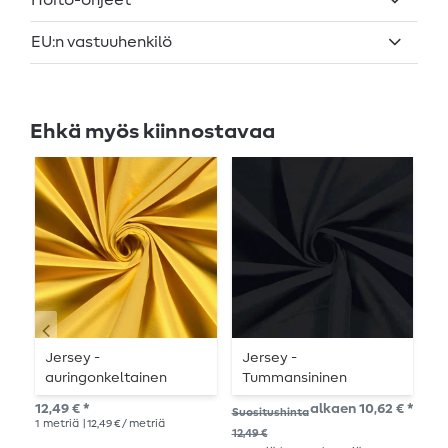
Hoito-ohjeet
EU:n vastuuhenkilö
Ehkä myös kiinnostavaa
Jersey -
Jersey -
J
auringonkeltainen
Tummansininen
11,
12,49 € *
alkaen 10,62 € *
Suositushinta
1
me
1
metriä
| 12,49 € / metriä
12,49 €