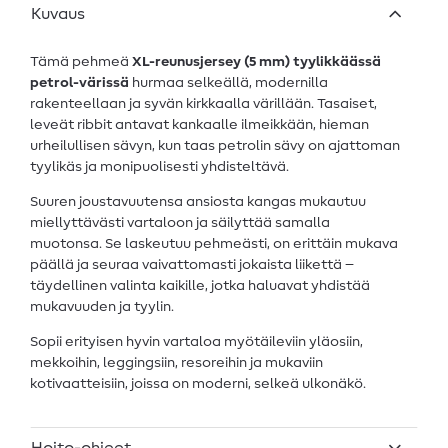
Kuvaus
Tämä pehmeä
XL-reunusjersey (5 mm) tyylikkäässä
petrol-värissä
hurmaa selkeällä, modernilla
rakenteellaan ja syvän kirkkaalla värillään. Tasaiset,
leveät ribbit antavat kankaalle ilmeikkään, hieman
urheilullisen sävyn, kun taas petrolin sävy on ajattoman
tyylikäs ja monipuolisesti yhdisteltävä.
Suuren joustavuutensa ansiosta kangas mukautuu
miellyttävästi vartaloon ja säilyttää samalla
muotonsa. Se laskeutuu pehmeästi, on erittäin mukava
päällä ja seuraa vaivattomasti jokaista liikettä –
täydellinen valinta kaikille, jotka haluavat yhdistää
mukavuuden ja tyylin.
Sopii erityisen hyvin vartaloa myötäileviin yläosiin,
mekkoihin, leggingsiin, resoreihin ja mukaviin
kotivaatteisiin, joissa on moderni, selkeä ulkonäkö.