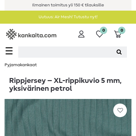
Ilmainen toimitus yli 150 € tilauksille
Uutuus: Air Mesh! Tutustu nyt!
0
0
☰
Pyjamakankaat
Rippjersey – XL-rippikuvio 5 mm,
yksivärinen petrol