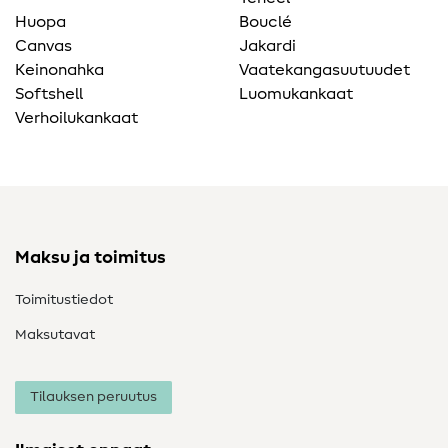
Huopa
Bouclé
Canvas
Jakardi
Keinonahka
Vaatekangasuutuudet
Softshell
Luomukankaat
Verhoilukankaat
Maksu ja toimitus
Toimitustiedot
Maksutavat
Tilauksen peruutus