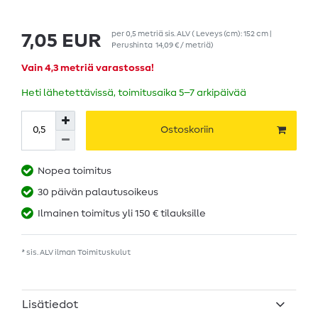
per
0,5
metriä
sis. ALV
( Leveys (cm): 152 cm |
7,05 EUR
Perushinta
14,09 € / metriä
)
Vain 4,3 metriä varastossa!
Heti lähetettävissä, toimitusaika 5–7 arkipäivää
Ostoskoriin
Nopea toimitus
30 päivän palautusoikeus
Ilmainen toimitus yli 150 € tilauksille
* sis. ALV ilman
Toimituskulut
Lisätiedot