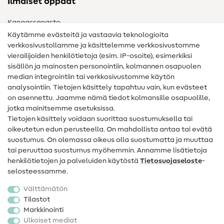
Ilmaiset oppaat
Kangassanasto
Käytämme evästeitä ja vastaavia teknologioita
Ompelusanasto
verkkosivustollamme ja käsittelemme verkkosivustomme
vierailijoiden henkilötietoja (esim. IP-osoite), esimerkiksi
Ompeluohjeet
sisällön ja mainosten personointiin, kolmannen osapuolen
median integrointiin tai verkkosivustomme käytön
Apua ja yhteystiedot
analysointiin. Tietojen käsittely tapahtuu vain, kun evästeet
on asennettu. Jaamme nämä tiedot kolmansille osapuolille,
Yhteystiedot
jotka mainitsemme asetuksissa.
Tietoa omistajanvaihdoksesta
Tietojen käsittely voidaan suorittaa suostumuksella tai
oikeutetun edun perusteella. On mahdollista antaa tai evätä
FAQ
suostumus. On olemassa oikeus olla suostumatta ja muuttaa
tai peruuttaa suostumus myöhemmin. Annamme lisätietoja
Peruutusoikeus
henkilötietojen ja palveluiden käytöstä
Tietosuojaseloste
-
Suosittu
selosteessamme.
Välttämätön
Kankaat
Tilastot
Markkinointi
Ompelutarvikkeet
Ulkoiset mediat