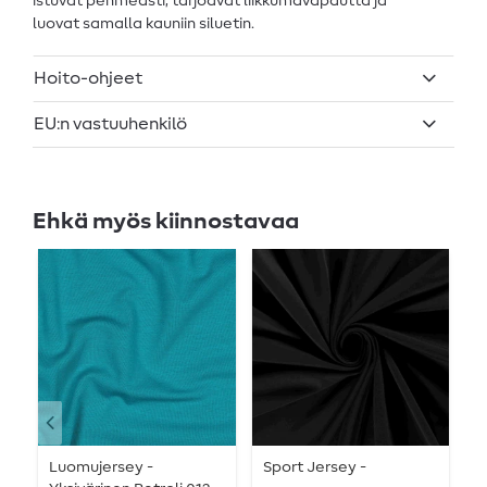
istuvat pehmeästi, tarjoavat liikkumavapautta ja
luovat samalla kauniin siluetin.
Hoito-ohjeet
EU:n vastuuhenkilö
Ehkä myös kiinnostavaa
Luomujersey -
Sport Jersey -
L