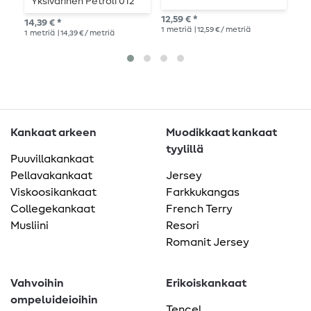
Yksivärinen Petroli 012
y
0
12,59 € *
14,39 € *
14,
1
metriä
| 12,59 € / metriä
1
metriä
| 14,39 € / metriä
1
me
Kankaat arkeen
Muodikkaat kankaat
tyylillä
Puuvillakankaat
Pellavakankaat
Jersey
Viskoosikankaat
Farkkukangas
Collegekankaat
French Terry
Musliini
Resori
Romanit Jersey
Vahvoihin
Erikoiskankaat
ompeluideioihin
Tencel