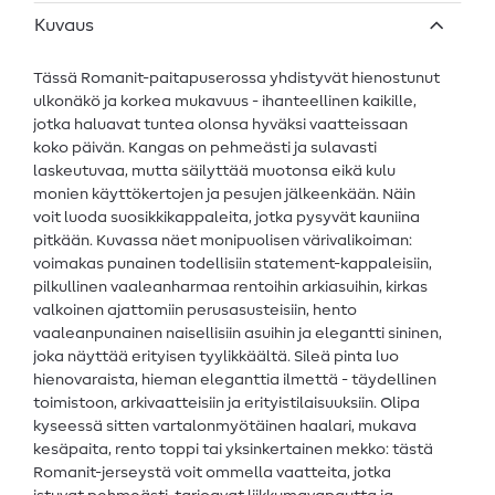
Kuvaus
Tässä Romanit-paitapuserossa yhdistyvät hienostunut
ulkonäkö ja korkea mukavuus - ihanteellinen kaikille,
jotka haluavat tuntea olonsa hyväksi vaatteissaan
koko päivän. Kangas on pehmeästi ja sulavasti
laskeutuvaa, mutta säilyttää muotonsa eikä kulu
monien käyttökertojen ja pesujen jälkeenkään. Näin
voit luoda suosikkikappaleita, jotka pysyvät kauniina
pitkään. Kuvassa näet monipuolisen värivalikoiman:
voimakas punainen todellisiin statement-kappaleisiin,
pilkullinen vaaleanharmaa rentoihin arkiasuihin, kirkas
valkoinen ajattomiin perusasusteisiin, hento
vaaleanpunainen naisellisiin asuihin ja elegantti sininen,
joka näyttää erityisen tyylikkäältä. Sileä pinta luo
hienovaraista, hieman eleganttia ilmettä - täydellinen
toimistoon, arkivaatteisiin ja erityistilaisuuksiin. Olipa
kyseessä sitten vartalonmyötäinen haalari, mukava
kesäpaita, rento toppi tai yksinkertainen mekko: tästä
Romanit-jerseystä voit ommella vaatteita, jotka