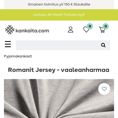
Ilmainen toimitus yli 150 € tilauksille
Uutuus: Air Mesh! Tutustu nyt!
0
0
☰
Pyjamakankaat
Romanit Jersey - vaaleanharmaa