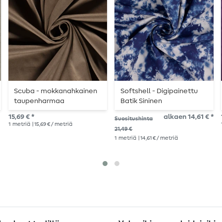
Scuba - mokkanahkainen
Softshell - Digipainettu
taupenharmaa
Batik Sininen
15,69 € *
alkaen 14,61 € *
Suositushinta
1
metriä
| 15,69 € / metriä
21,49 €
1
metriä
| 14,61 € / metriä