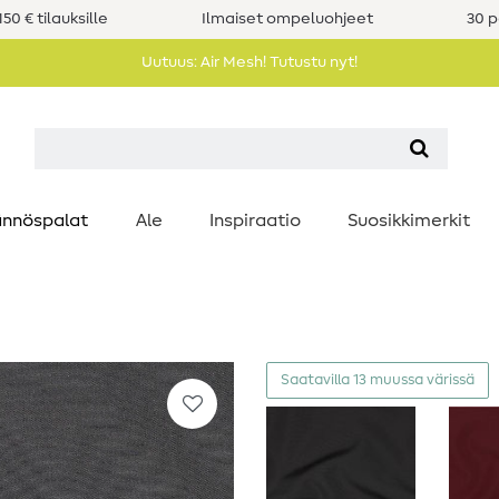
50 € tilauksille
Ilmaiset ompeluohjeet
30 p
Uutuus: Air Mesh! Tutustu nyt!
nnöspalat
Ale
Inspiraatio
Suosikkimerkit
Saatavilla 13 muussa värissä