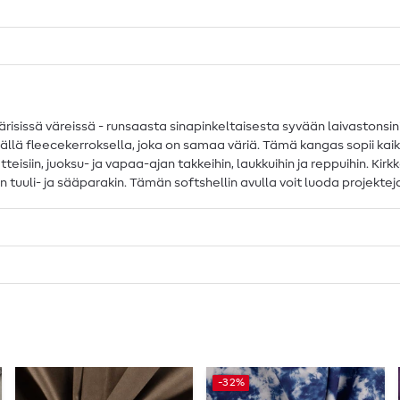
isissä väreissä - runsaasta sinapinkeltaisesta syvään laivastonsin
ällä fleecekerroksella, joka on samaa väriä. Tämä kangas sopii kai
atteisiin, juoksu- ja vapaa-ajan takkeihin, laukkuihin ja reppuihin. K
n tuuli- ja sääparakin. Tämän softshellin avulla voit luoda projekteja
-32%