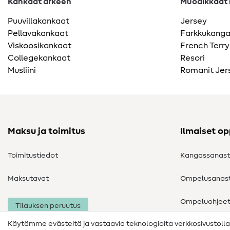
Kankaat arkeen
Muodikkaat k
Puuvillakankaat
Jersey
Pellavakankaat
Farkkukang
Viskoosikankaat
French Terry
Collegekankaat
Resori
Musliini
Romanit Jer
Maksu ja toimitus
Ilmaiset o
Toimitustiedot
Kangassanas
Maksutavat
Ompelusanas
Ompeluohjee
Tilauksen peruutus
Käytämme evästeitä ja vastaavia teknologioita verkkosivustoll