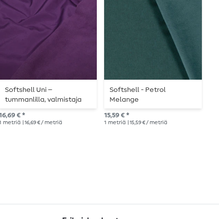
Softshell Uni –
Softshell - Petrol
S
tummanlilla, valmistaja
Melange
L
Swafing
16,69 € *
15,59 € *
20,
1
metriä
| 16,69 € / metriä
1
metriä
| 15,59 € / metriä
1
me