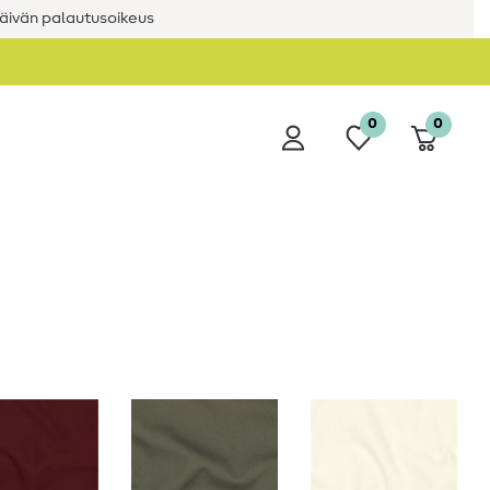
äivän palautusoikeus
0
0