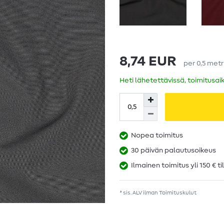
8,74 EUR
per
0,5
metr
Heti lähetettävissä, toimitusai
Nopea toimitus
30 päivän palautusoikeus
Ilmainen toimitus yli 150 € ti
* sis. ALV ilman
Toimituskulut