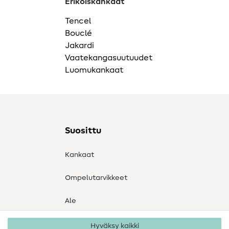
Erikoiskankaat
Tencel
Bouclé
Jakardi
Vaatekangasuutuudet
Luomukankaat
Suosittu
Kankaat
Ompelutarvikkeet
Ale
Hyväksy kaikki