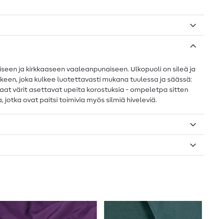
iseen ja kirkkaaseen vaaleanpunaiseen. Ulkopuoli on sileä ja
kkeen, joka kulkee luotettavasti mukana tuulessa ja säässä:
irkkaat värit asettavat upeita korostuksia - ompeletpa sitten
, jotka ovat paitsi toimivia myös silmiä hiveleviä.