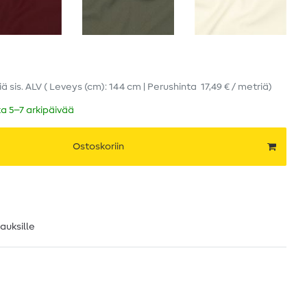
iä
sis. ALV
( Leveys (cm): 144 cm | Perushinta
17,49 € / metriä
)
ka 5–7 arkipäivää
Ostoskoriin
lauksille