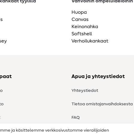
ankaat tyylillä
Vahvoihin ompeluideioihin
Huopa
as
Canvas
Keinonahka
Softshell
sey
Verhoilukankaat
ppaat
Apua ja yhteystiedot
to
Yhteystiedot
to
Tietoa omistajanvaihdoksesta
t
FAQ
amme ja käsittelemme verkkosivustomme vierailijoiden
Peruutusoikeus