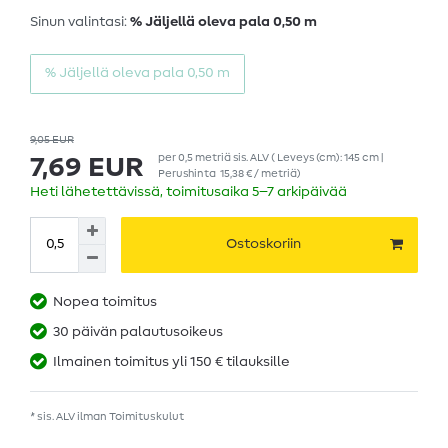
Sinun valintasi:
% Jäljellä oleva pala 0,50 m
% Jäljellä oleva pala 0,50 m
9,05 EUR
per
0,5
metriä
sis. ALV
( Leveys (cm): 145 cm |
7,69 EUR
Perushinta
15,38 € / metriä
)
Heti lähetettävissä, toimitusaika 5–7 arkipäivää
Ostoskoriin
Nopea toimitus
30 päivän palautusoikeus
Ilmainen toimitus yli 150 € tilauksille
* sis. ALV ilman
Toimituskulut