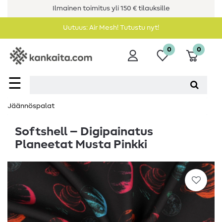
Ilmainen toimitus yli 150 € tilauksille
Uutuus: Air Mesh! Tutustu nyt!
0
0
☰
Jäännöspalat
Softshell – Digipainatus
Planeetat Musta Pinkki