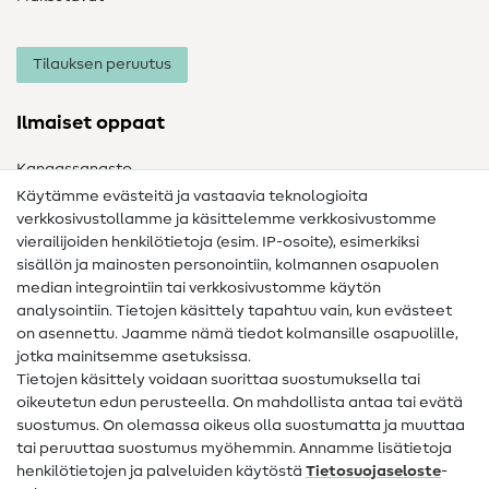
Tilauksen peruutus
Ilmaiset oppaat
Kangassanasto
Käytämme evästeitä ja vastaavia teknologioita
Ompelusanasto
verkkosivustollamme ja käsittelemme verkkosivustomme
vierailijoiden henkilötietoja (esim. IP-osoite), esimerkiksi
Ompeluohjeet
sisällön ja mainosten personointiin, kolmannen osapuolen
median integrointiin tai verkkosivustomme käytön
Apua ja yhteystiedot
analysointiin. Tietojen käsittely tapahtuu vain, kun evästeet
on asennettu. Jaamme nämä tiedot kolmansille osapuolille,
Yhteystiedot
jotka mainitsemme asetuksissa.
Tietoa omistajanvaihdoksesta
Tietojen käsittely voidaan suorittaa suostumuksella tai
oikeutetun edun perusteella. On mahdollista antaa tai evätä
FAQ
suostumus. On olemassa oikeus olla suostumatta ja muuttaa
tai peruuttaa suostumus myöhemmin. Annamme lisätietoja
Peruutusoikeus
henkilötietojen ja palveluiden käytöstä
Tietosuojaseloste
-