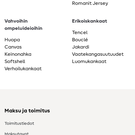
Romanit Jersey
Vahvoihin
Erikoiskankaat
ompeluideioihin
Tencel
Huopa
Bouclé
Canvas
Jakardi
Keinonahka
Vaatekangasuutuudet
Softshell
Luomukankaat
Verhoilukankaat
Maksu ja toimitus
Toimitustiedot
Maksutavat