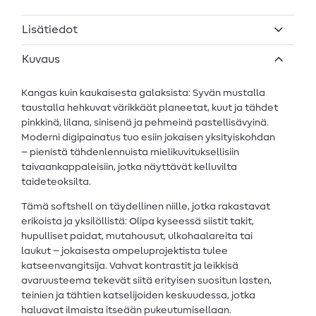
Lisätiedot
Kuvaus
Kangas kuin kaukaisesta galaksista: Syvän mustalla
taustalla hehkuvat värikkäät planeetat, kuut ja tähdet
pinkkinä, lilana, sinisenä ja pehmeinä pastellisävyinä.
Moderni digipainatus tuo esiin jokaisen yksityiskohdan
– pienistä tähdenlennuista mielikuvituksellisiin
taivaankappaleisiin, jotka näyttävät kelluvilta
taideteoksilta.
Tämä softshell on täydellinen niille, jotka rakastavat
erikoista ja yksilöllistä: Olipa kyseessä siistit takit,
hupulliset paidat, mutahousut, ulkohaalareita tai
laukut – jokaisesta ompeluprojektista tulee
katseenvangitsija. Vahvat kontrastit ja leikkisä
avaruusteema tekevät siitä erityisen suositun lasten,
teinien ja tähtien katselijoiden keskuudessa, jotka
haluavat ilmaista itseään pukeutumisellaan.