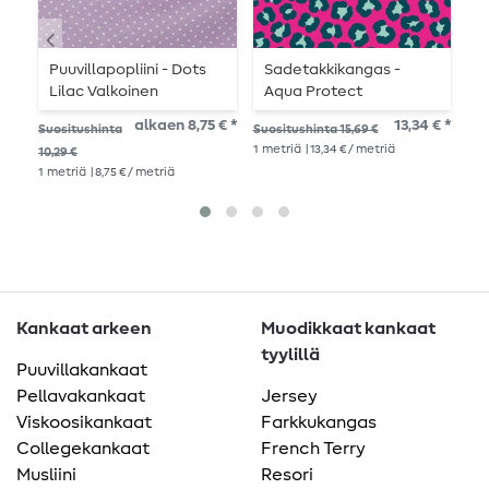
Puuvillapopliini - Dots
Sadetakkikangas -
T
Lilac Valkoinen
Aqua Protect
K
Digitaalipainatus Leo
alkaen 8,75 € *
13,34 € *
Suositushinta
Suositushinta 15,69 €
Suo
Fuchsia
1
metriä
| 13,34 € / metriä
10,29 €
18,
1
metriä
| 8,75 € / metriä
1
me
Kankaat arkeen
Muodikkaat kankaat
tyylillä
Puuvillakankaat
Pellavakankaat
Jersey
Viskoosikankaat
Farkkukangas
Collegekankaat
French Terry
Musliini
Resori