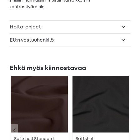
sinisiin, harmaisiin, mustiin tai raikkaisiin
kontrastiväreihin.
Hoito-ohjeet
EU:n vastuuhenkilö
Ehkä myös kiinnostavaa
Softshell Standard
Softshell
S