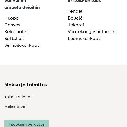
Vahvoihin
Erikoiskankaat
ompeluideioihin
Tencel
Huopa
Bouclé
Canvas
Jakardi
Keinonahka
Vaatekangasuutuudet
Softshell
Luomukankaat
Verhoilukankaat
Maksu ja toimitus
Toimitustiedot
Maksutavat
Tilauksen peruutus