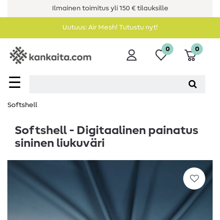
Ilmainen toimitus yli 150 € tilauksille
Uutuus: Air Mesh! Tutustu nyt!
0
0
☰
Softshell
Softshell - Digitaalinen painatus
sininen liukuväri