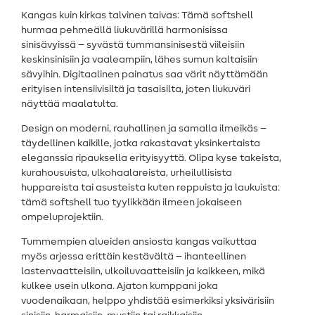
Kangas kuin kirkas talvinen taivas: Tämä softshell
hurmaa pehmeällä liukuvärillä harmonisissa
sinisävyissä – syvästä tummansinisestä viileisiin
keskinsinisiin ja vaaleampiin, lähes sumun kaltaisiin
sävyihin. Digitaalinen painatus saa värit näyttämään
erityisen intensiivisiltä ja tasaisilta, joten liukuväri
näyttää maalatulta.
Design on moderni, rauhallinen ja samalla ilmeikäs –
täydellinen kaikille, jotka rakastavat yksinkertaista
eleganssia ripauksella erityisyyttä. Olipa kyse takeista,
kurahousuista, ulkohaalareista, urheilullisista
huppareista tai asusteista kuten reppuista ja laukuista:
tämä softshell tuo tyylikkään ilmeen jokaiseen
ompeluprojektiin.
Tummempien alueiden ansiosta kangas vaikuttaa
myös arjessa erittäin kestävältä – ihanteellinen
lastenvaatteisiin, ulkoiluvaatteisiin ja kaikkeen, mikä
kulkee usein ulkona. Ajaton kumppani joka
vuodenaikaan, helppo yhdistää esimerkiksi yksivärisiin