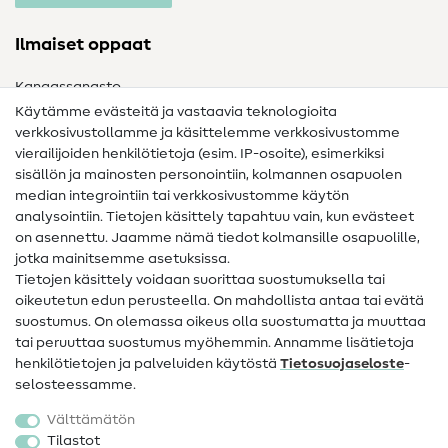
Ilmaiset oppaat
Kangassanasto
Käytämme evästeitä ja vastaavia teknologioita
Ompelusanasto
verkkosivustollamme ja käsittelemme verkkosivustomme
vierailijoiden henkilötietoja (esim. IP-osoite), esimerkiksi
Ompeluohjeet
sisällön ja mainosten personointiin, kolmannen osapuolen
median integrointiin tai verkkosivustomme käytön
Apua ja yhteystiedot
analysointiin. Tietojen käsittely tapahtuu vain, kun evästeet
on asennettu. Jaamme nämä tiedot kolmansille osapuolille,
Yhteystiedot
jotka mainitsemme asetuksissa.
Tietoa omistajanvaihdoksesta
Tietojen käsittely voidaan suorittaa suostumuksella tai
oikeutetun edun perusteella. On mahdollista antaa tai evätä
FAQ
suostumus. On olemassa oikeus olla suostumatta ja muuttaa
tai peruuttaa suostumus myöhemmin. Annamme lisätietoja
Peruutusoikeus
henkilötietojen ja palveluiden käytöstä
Tietosuojaseloste
-
Suosittu
selosteessamme.
Välttämätön
Kankaat
Tilastot