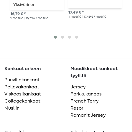
Yksivärinen
v
Tummanruskea
17,49 € *
16,79 € *
Suo
1
metriä
| 17,49 € / metriä
1
metriä
| 16,79 € / metriä
18,
1
me
Kankaat arkeen
Muodikkaat kankaat
tyylillä
Puuvillakankaat
Pellavakankaat
Jersey
Viskoosikankaat
Farkkukangas
Collegekankaat
French Terry
Musliini
Resori
Romanit Jersey