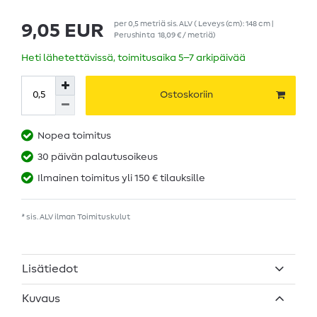
per
0,5
metriä
sis. ALV
( Leveys (cm): 148 cm |
9,05 EUR
Perushinta
18,09 € / metriä
)
Heti lähetettävissä, toimitusaika 5–7 arkipäivää
Ostoskoriin
Nopea toimitus
30 päivän palautusoikeus
Ilmainen toimitus yli 150 € tilauksille
* sis. ALV ilman
Toimituskulut
Lisätiedot
Kuvaus