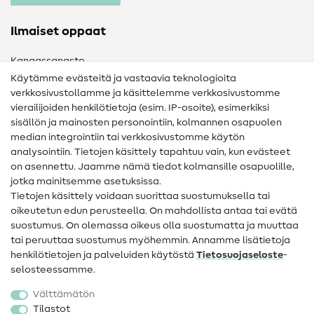
Ilmaiset oppaat
Kangassanasto
Käytämme evästeitä ja vastaavia teknologioita
Ompelusanasto
verkkosivustollamme ja käsittelemme verkkosivustomme
vierailijoiden henkilötietoja (esim. IP-osoite), esimerkiksi
Ompeluohjeet
sisällön ja mainosten personointiin, kolmannen osapuolen
median integrointiin tai verkkosivustomme käytön
Apua ja yhteystiedot
analysointiin. Tietojen käsittely tapahtuu vain, kun evästeet
on asennettu. Jaamme nämä tiedot kolmansille osapuolille,
Yhteystiedot
jotka mainitsemme asetuksissa.
Tietoa omistajanvaihdoksesta
Tietojen käsittely voidaan suorittaa suostumuksella tai
oikeutetun edun perusteella. On mahdollista antaa tai evätä
FAQ
suostumus. On olemassa oikeus olla suostumatta ja muuttaa
tai peruuttaa suostumus myöhemmin. Annamme lisätietoja
Peruutusoikeus
henkilötietojen ja palveluiden käytöstä
Tietosuojaseloste
-
Suosittu
selosteessamme.
Välttämätön
Kankaat
Tilastot