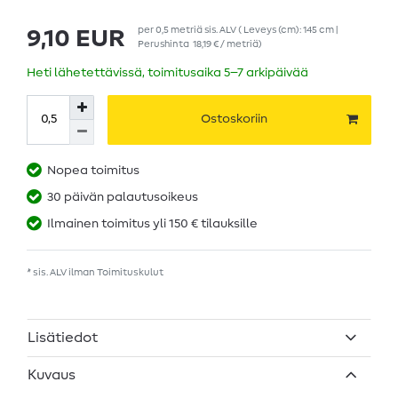
per
0,5
metriä
sis. ALV
( Leveys (cm): 145 cm |
9,10 EUR
Perushinta
18,19 € / metriä
)
Heti lähetettävissä, toimitusaika 5–7 arkipäivää
Ostoskoriin
Nopea toimitus
30 päivän palautusoikeus
Ilmainen toimitus yli 150 € tilauksille
* sis. ALV ilman
Toimituskulut
Lisätiedot
Kuvaus