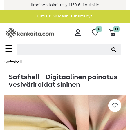
Ilmainen toimitus yli 150 € tilauksille
Uutuus: Air Mesh! Tutustu nyt!
0
0
☰
Softshell
Softshell - Digitaalinen painatus
vesiväriraidat sininen