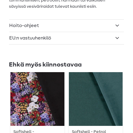
tummansinisen, petroolin, harmaan tai valkoisen
sävyissä vesiväriraidat tulevat kauniisti esiin.
Hoito-ohjeet
EU:n vastuuhenkilö
Ehkä myös kiinnostavaa
Softshell -
Softshell - Petrol
S