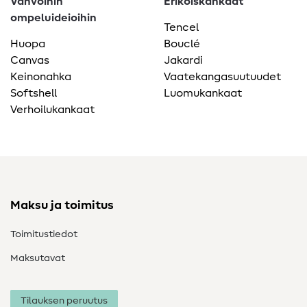
Vahvoihin
Erikoiskankaat
ompeluideioihin
Tencel
Huopa
Bouclé
Canvas
Jakardi
Keinonahka
Vaatekangasuutuudet
Softshell
Luomukankaat
Verhoilukankaat
Maksu ja toimitus
Toimitustiedot
Maksutavat
Tilauksen peruutus