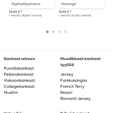
Digitaalipainatus
Melange
L
Kukkaisuus Musta
18,89 € *
15,59 € *
20,
Monivärinen
1
metriä
| 18,89 € / metriä
1
metriä
| 15,59 € / metriä
1
me
Kankaat arkeen
Muodikkaat kankaat
tyylillä
Puuvillakankaat
Pellavakankaat
Jersey
Viskoosikankaat
Farkkukangas
Collegekankaat
French Terry
Musliini
Resori
Romanit Jersey