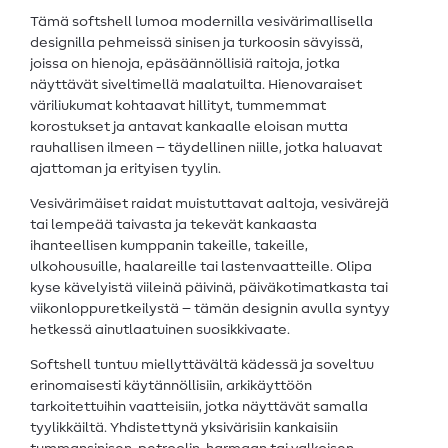
Tämä softshell lumoa modernilla vesivärimallisella
designilla pehmeissä sinisen ja turkoosin sävyissä,
joissa on hienoja, epäsäännöllisiä raitoja, jotka
näyttävät siveltimellä maalatuilta. Hienovaraiset
väriliukumat kohtaavat hillityt, tummemmat
korostukset ja antavat kankaalle eloisan mutta
rauhallisen ilmeen – täydellinen niille, jotka haluavat
ajattoman ja erityisen tyylin.
Vesivärimäiset raidat muistuttavat aaltoja, vesivärejä
tai lempeää taivasta ja tekevät kankaasta
ihanteellisen kumppanin takeille, takeille,
ulkohousuille, haalareille tai lastenvaatteille. Olipa
kyse kävelyistä viileinä päivinä, päiväkotimatkasta tai
viikonloppuretkeilystä – tämän designin avulla syntyy
hetkessä ainutlaatuinen suosikkivaate.
Softshell tuntuu miellyttävältä kädessä ja soveltuu
erinomaisesti käytännöllisiin, arkikäyttöön
tarkoitettuihin vaatteisiin, jotka näyttävät samalla
tyylikkäiltä. Yhdistettynä yksivärisiin kankaisiin