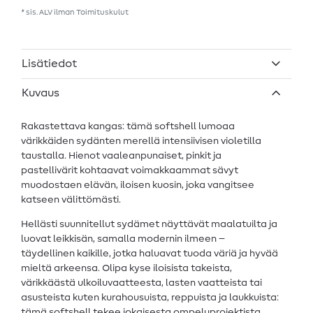
* sis. ALV ilman
Toimituskulut
Lisätiedot
Kuvaus
Rakastettava kangas: tämä softshell lumoaa
värikkäiden sydänten merellä intensiivisen violetilla
taustalla. Hienot vaaleanpunaiset, pinkit ja
pastellivärit kohtaavat voimakkaammat sävyt
muodostaen elävän, iloisen kuosin, joka vangitsee
katseen välittömästi.
Hellästi suunnitellut sydämet näyttävät maalatuilta ja
luovat leikkisän, samalla modernin ilmeen –
täydellinen kaikille, jotka haluavat tuoda väriä ja hyvää
mieltä arkeensa. Olipa kyse iloisista takeista,
värikkäästä ulkoiluvaatteesta, lasten vaatteista tai
asusteista kuten kurahousuista, reppuista ja laukkuista:
tämä softshell tekee jokaisesta ompeluprojektista