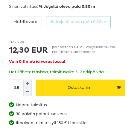
Sinun valintasi:
% Jäljellä oleva pala 0,80 m
Metritavara
% Jäljellä oleva pala 0,80 m
14,47 EUR
per
1
metriä
sis. ALV
( Leveys (cm): 145 cm |
12,30 EUR
Perushinta
15,38 € / metriä
)
Vain 0,8 metriä varastossa!
Heti lähetettävissä, toimitusaika 5–7 arkipäivää
Ostoskoriin
Nopea toimitus
30 päivän palautusoikeus
Ilmainen toimitus yli 150 € tilauksille