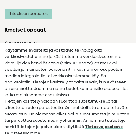
Tilauksen peruutus
Ilmaiset oppaat
Kangassanasto
Käytämme evästeitä ja vastaavia teknologioita
Ompelusanasto
verkkosivustollamme ja käsittelemme verkkosivustomme
vierailijoiden henkilötietoja (esim. IP-osoite), esimerkiksi
Ompeluohjeet
sisällön ja mainosten personointiin, kolmannen osapuolen
median integrointiin tai verkkosivustomme käytön
Apua ja yhteystiedot
analysointiin. Tietojen käsittely tapahtuu vain, kun evästeet
on asennettu. Jaamme nämä tiedot kolmansille osapuolille,
Yhteystiedot
jotka mainitsemme asetuksissa.
Tietoa omistajanvaihdoksesta
Tietojen käsittely voidaan suorittaa suostumuksella tai
oikeutetun edun perusteella. On mahdollista antaa tai evätä
FAQ
suostumus. On olemassa oikeus olla suostumatta ja muuttaa
tai peruuttaa suostumus myöhemmin. Annamme lisätietoja
Peruutusoikeus
henkilötietojen ja palveluiden käytöstä
Tietosuojaseloste
-
Suosittu
selosteessamme.