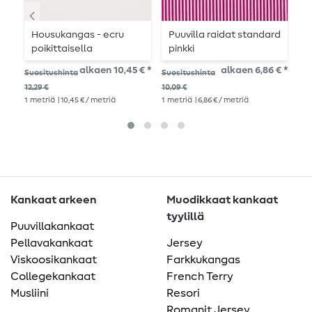
Housukangas - ecru
Puuvilla raidat standard
O
poikittaisella
pinkki
T
elastisuudella
alkaen 10,45 € *
alkaen 6,86 € *
Suositushinta
Suositushinta
Suo
12,29 €
10,09 €
12,2
1
metriä
| 10,45 € / metriä
1
metriä
| 6,86 € / metriä
1
me
Kankaat arkeen
Muodikkaat kankaat
tyylillä
Puuvillakankaat
Pellavakankaat
Jersey
Viskoosikankaat
Farkkukangas
Collegekankaat
French Terry
Musliini
Resori
Romanit Jersey