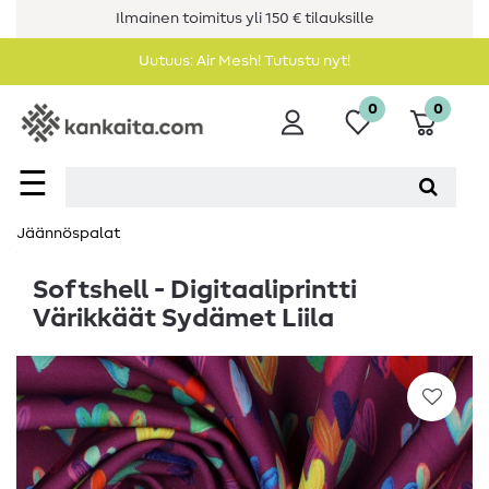
Ilmainen toimitus yli 150 € tilauksille
Uutuus: Air Mesh! Tutustu nyt!
0
0
☰
Jäännöspalat
Softshell - Digitaaliprintti
Värikkäät Sydämet Liila