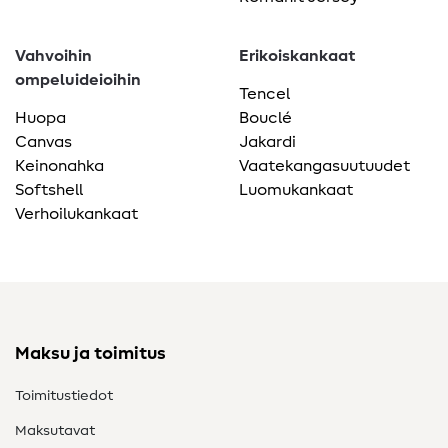
Vahvoihin
Erikoiskankaat
ompeluideioihin
Tencel
Huopa
Bouclé
Canvas
Jakardi
Keinonahka
Vaatekangasuutuudet
Softshell
Luomukankaat
Verhoilukankaat
Maksu ja toimitus
Toimitustiedot
Maksutavat