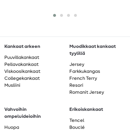
Kankaat arkeen
Muodikkaat kankaat
tyylillä
Puuvillakankaat
Pellavakankaat
Jersey
Viskoosikankaat
Farkkukangas
Collegekankaat
French Terry
Musliini
Resori
Romanit Jersey
Vahvoihin
Erikoiskankaat
ompeluideioihin
Tencel
Huopa
Bouclé