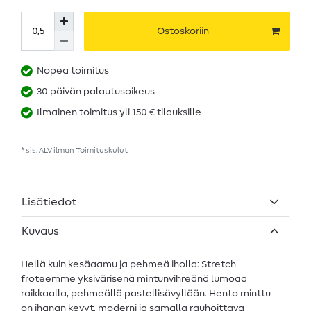
Ostoskoriin
Nopea toimitus
30 päivän palautusoikeus
Ilmainen toimitus yli 150 € tilauksille
* sis. ALV ilman
Toimituskulut
Lisätiedot
Kuvaus
Hellä kuin kesäaamu ja pehmeä iholla: Stretch-
froteemme yksivärisenä mintunvihreänä lumoaa
raikkaalla, pehmeällä pastellisävyllään. Hento minttu
on ihanan kevyt, moderni ja samalla rauhoittava –