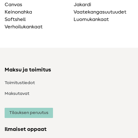
Canvas
Jakardi
Keinonahka
Vaatekangasuutuudet
Softshell
Luomukankaat
Verhoilukankaat
Maksu ja toimitus
Toimitustiedot
Maksutavat
Tilauksen peruutus
Ilmaiset oppaat