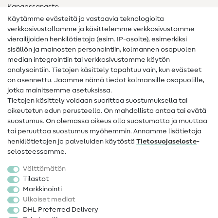
Kangassanasto
Käytämme evästeitä ja vastaavia teknologioita
Ompelusanasto
verkkosivustollamme ja käsittelemme verkkosivustomme
vierailijoiden henkilötietoja (esim. IP-osoite), esimerkiksi
Ompeluohjeet
sisällön ja mainosten personointiin, kolmannen osapuolen
Apua ja yhteystiedot
median integrointiin tai verkkosivustomme käytön
analysointiin. Tietojen käsittely tapahtuu vain, kun evästeet
on asennettu. Jaamme nämä tiedot kolmansille osapuolille,
Yhteystiedot
jotka mainitsemme asetuksissa.
Tietoa omistajanvaihdoksesta
Tietojen käsittely voidaan suorittaa suostumuksella tai
oikeutetun edun perusteella. On mahdollista antaa tai evätä
FAQ
suostumus. On olemassa oikeus olla suostumatta ja muuttaa
tai peruuttaa suostumus myöhemmin. Annamme lisätietoja
Peruutusoikeus
henkilötietojen ja palveluiden käytöstä
Tietosuojaseloste
-
Suosittu
selosteessamme.
Välttämätön
Kankaat
Tilastot
Markkinointi
Ompelutarvikkeet
Ulkoiset mediat
Ale
DHL Preferred Delivery