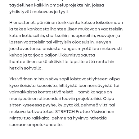
täydellinen kaikkiin ompeluprojekteihin, joissa
yhdistyvät mukavuus ja tyyli.
Hienostunut, pörröinen lenkkipinta kutsuu loikoilemaan
ja tekee kankaasta ihanteellisen mukavaan vaatteisiin,
kuten kotiasuihin, shortseihin, huppareihin, vauvojen ja
lasten vaatteisiin tai viihtyisiin oloasuisiin. Kevyen
joustavuutensa ansiosta kangas myötäilee mukavasti
kehoa ja tarjoaa paljon liikkumisvapautta –
ihanteellinen sekä aktiivisille lapsille että rentoihin
hetkiin sohvalla.
Yksivärinen mintun sävy sopii loistavasti yhteen: olipa
kyse iloisista kuoseista, hillityistä luonnonsävyistä tai
voimakkaista kontrastiväreistä – tämä kangas on
monipuolinen allrounderi luoviin projekteihisi. Olipa
sitten kyseessä pyyhe, kylpytakki, pehmeä viltti tai
mukava kotivaatetus: STRETCH Frotee Yksivärinen
Minttu tuo raikkaita, pehmeitä hyvinvointhetkiä
suoraan ompelukoneelle.