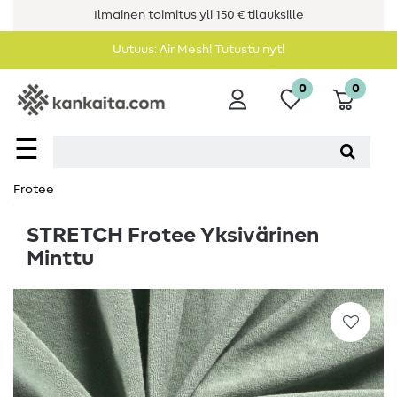
Ilmainen toimitus yli 150 € tilauksille
Uutuus: Air Mesh! Tutustu nyt!
0
0
☰
Frotee
STRETCH Frotee Yksivärinen
Minttu