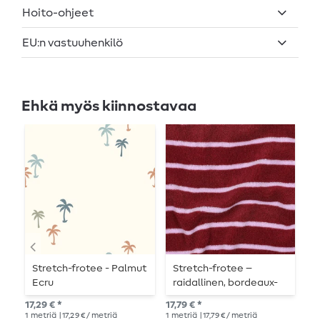
Hoito-ohjeet
EU:n vastuuhenkilö
Ehkä myös kiinnostavaa
Stretch-frotee - Palmut
Stretch-frotee –
F
Ecru
raidallinen, bordeaux-
m
lila, langavärjätty
17,29 € *
17,79 € *
16,
1
metriä
| 17,29 € / metriä
1
metriä
| 17,79 € / metriä
1
me