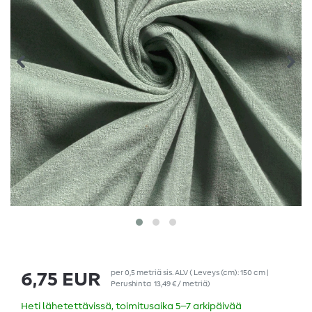
per
0,5
metriä
sis. ALV
( Leveys (cm): 150 cm |
6,75 EUR
Perushinta
13,49 € / metriä
)
Heti lähetettävissä, toimitusaika 5–7 arkipäivää