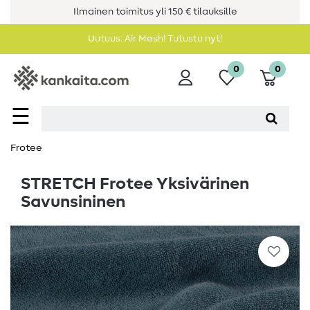
Ilmainen toimitus yli 150 € tilauksille
Uutuus: Air Mesh! Tutustu nyt!
0
0
☰
Frotee
STRETCH Frotee Yksivärinen
Savunsininen