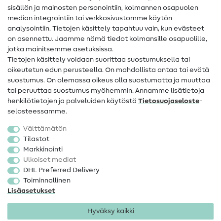
sisällön ja mainosten personointiin, kolmannen osapuolen
Apua ja yhteystiedot
median integrointiin tai verkkosivustomme käytön
analysointiin. Tietojen käsittely tapahtuu vain, kun evästeet
on asennettu. Jaamme nämä tiedot kolmansille osapuolille,
Yhteystiedot
jotka mainitsemme asetuksissa.
Tietoa omistajanvaihdoksesta
Tietojen käsittely voidaan suorittaa suostumuksella tai
oikeutetun edun perusteella. On mahdollista antaa tai evätä
FAQ
suostumus. On olemassa oikeus olla suostumatta ja muuttaa
tai peruuttaa suostumus myöhemmin. Annamme lisätietoja
Peruutusoikeus
henkilötietojen ja palveluiden käytöstä
Tietosuojaseloste
-
Suosittu
selosteessamme.
Välttämätön
Kankaat
Tilastot
Markkinointi
Ompelutarvikkeet
Ulkoiset mediat
Ale
DHL Preferred Delivery
Toiminnallinen
Lisäasetukset
Hyväksy kaikki