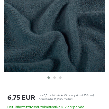
per
0,5
metriä
sis. ALV
( Leveys (cm): 150 cm |
6,75 EUR
Perushinta
13,49 € / metriä
)
Heti lähetettävissä, toimitusaika 5–7 arkipäivää