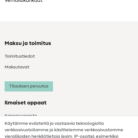
Verhoilukankaat
Maksu ja toimitus
Toimitustiedot
Maksutavat
Tilauksen peruutus
Ilmaiset oppaat
Kangassanasto
Käytämme evästeitä ja vastaavia teknologioita
Ompelusanasto
verkkosivustollamme ja käsittelemme verkkosivustomme
vierailijoiden henkilötietoja (esim. IP-osoite), esimerkiksi
Ompeluohjeet