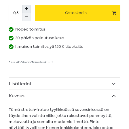
Ostoskoriin
Nopea toimitus
30 päivän palautusoikeus
Ilmainen toimitus yli 150 € tilauksille
* sis. ALV ilman
Toimituskulut
Lisätiedot
Kuvaus
Tämä stretch-frotee tyylikkäässä savunsinisessä on
täydellinen valinta niille, jotka rakastavat pehmeyttä,
mukavuutta ja samalla modernia ilmettä. Pinta
näyttää tyypillisen hienon lenkkirakenteen, joka antaa