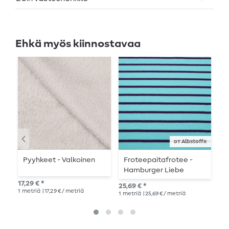
Ehkä myös kiinnostavaa
от Albstoffe
Pyyhkeet - Valkoinen
Froteepaitafrotee -
P
Hamburger Liebe
raidat aqua violetti
17,29 € *
17,
25,69 € *
1
metriä
| 17,29 € / metriä
1
me
1
metriä
| 25,69 € / metriä