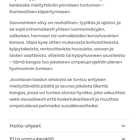
kankaalle miellyttävän pörröisen tuntuman –
ihanteellinen käpertymiseen.
Savunsininen sävy on rauhallinen, tyylikäs ja ajaton, ja
se sopii erinomaisesti yhteen luonnonsävyjen,
valkoisen, harmaan tai voimakkaiden korostusvärien
kanssa. Olipa kyse sitten mukavasta kotivaatteesta,
kylpytakeista, rentouttavista housuista, vauvan ja
lasten vaatteista, vilteistä tai kylpyhuoneen asusteista
– tämä kangas tuo jokaiseen ompeluprojektiin pienen
hyvinvoinnin tunteen.
Joustavan laadun ansiosta se tuntuu erityisen
miellyttävältä päällä ja seuraa jokaista liikettä.
Kangas, jossa voi tuntea olonsa hyväksi, joka vakuuttaa
sekä visuaalisesti että kosketuksellisesti ja muuttaa
ompeluideasi pehmeiksi suosikkivaatteiksi.
Hoito-ohjeet
EU:n vastuuhenkilö