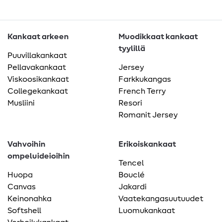
Kankaat arkeen
Muodikkaat kankaat
tyylillä
Puuvillakankaat
Pellavakankaat
Jersey
Viskoosikankaat
Farkkukangas
Collegekankaat
French Terry
Musliini
Resori
Romanit Jersey
Vahvoihin
Erikoiskankaat
ompeluideioihin
Tencel
Huopa
Bouclé
Canvas
Jakardi
Keinonahka
Vaatekangasuutuudet
Softshell
Luomukankaat