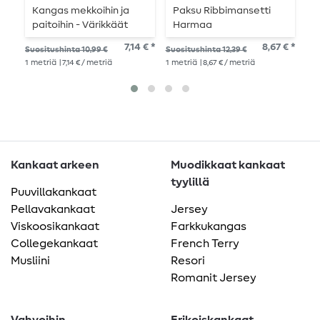
Kangas mekkoihin ja
Paksu Ribbimansetti
V
paitoihin - Värikkäät
Harmaa
N
kivet violetti
S
7,14 € *
8,67 € *
Suositushinta 10,99 €
Suositushinta 12,39 €
Suo
1
metriä
| 7,14 € / metriä
1
metriä
| 8,67 € / metriä
1
me
Kankaat arkeen
Muodikkaat kankaat
tyylillä
Puuvillakankaat
Pellavakankaat
Jersey
Viskoosikankaat
Farkkukangas
Collegekankaat
French Terry
Musliini
Resori
Romanit Jersey