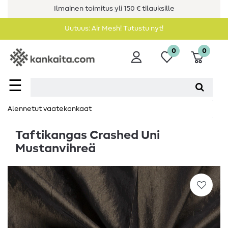
Ilmainen toimitus yli 150 € tilauksille
Uutuus: Air Mesh! Tutustu nyt!
0
0
☰
Alennetut vaatekankaat
Taftikangas Crashed Uni
Mustanvihreä