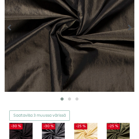
Saatavilla 3 muussa värissä
-30 %
-30 %
-25 %
-25 %