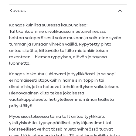
Kuvaus
Kangas kuin ilta suuressa kaupungissa:
Taftikankaamme arvokkaassa mustanvihreässä
hohtaa salaperäisesti valon mukaan ja vaihtelee syvän
tumman ja runsaan vihreän välillä. Rypytetty pinta
antaa sileälle, kiiltävälle taftille mielenkiintoisen
rakenteen – hieman ryppyisen, elävän ja täynnä
luonnetta.
Kangas laskeutuu juhlavasti ja tyylikkäästi, ja se sopii
erinomaisesti iltapukuihin, hameisiin, toppiin tai
dirndleihin, jotka haluavat tehdä erityisen vaikutuksen.
Hienovarainen kiilto tekee jokaisesta
vaatekappaleesta heti ylellisemmän ilman liiallista
pröystäilyä.
Myös sisustuksessa tämä taft antaa tyylikkäitä
yksityiskohtia: tyynynpäälliset, pöytäjuostimet tai
koristeelliset verhot tässä mustanvihreässä tuovat
syvyyttä ja eleganssia kotiisi. Täydellinen kaikille, jotka