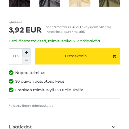
5,60 EUR
per
0,5
metriä
sis. ALV
( Leveys (cm): 140 cm |
3,92 EUR
Perushinta
7,83 € / metriä
)
Heti lähetettävissä, toimitusaika 5–7 arkipäivää
Ostoskoriin
Nopea toimitus
30 päivän palautusoikeus
Ilmainen toimitus yli 150 € tilauksille
* sis. ALV ilman
Toimituskulut
Lisätiedot