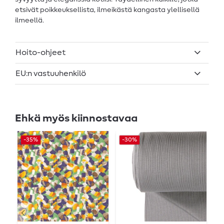
etsivät poikkeuksellista, ilmeikästä kangasta ylellisellä
ilmeellä.
Hoito-ohjeet
EU:n vastuuhenkilö
Ehkä myös kiinnostavaa
-35%
-30%
-