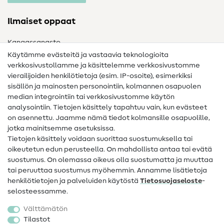
Ilmaiset oppaat
Kangassanasto
Käytämme evästeitä ja vastaavia teknologioita
Ompelusanasto
verkkosivustollamme ja käsittelemme verkkosivustomme
vierailijoiden henkilötietoja (esim. IP-osoite), esimerkiksi
Ompeluohjeet
sisällön ja mainosten personointiin, kolmannen osapuolen
median integrointiin tai verkkosivustomme käytön
Apua ja yhteystiedot
analysointiin. Tietojen käsittely tapahtuu vain, kun evästeet
on asennettu. Jaamme nämä tiedot kolmansille osapuolille,
Yhteystiedot
jotka mainitsemme asetuksissa.
Tietoa omistajanvaihdoksesta
Tietojen käsittely voidaan suorittaa suostumuksella tai
oikeutetun edun perusteella. On mahdollista antaa tai evätä
FAQ
suostumus. On olemassa oikeus olla suostumatta ja muuttaa
tai peruuttaa suostumus myöhemmin. Annamme lisätietoja
Peruutusoikeus
henkilötietojen ja palveluiden käytöstä
Tietosuojaseloste
-
Suosittu
selosteessamme.
Välttämätön
Kankaat
Tilastot