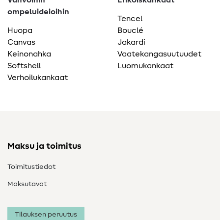
Vahvoihin
Erikoiskankaat
ompeluideioihin
Tencel
Huopa
Bouclé
Canvas
Jakardi
Keinonahka
Vaatekangasuutuudet
Softshell
Luomukankaat
Verhoilukankaat
Maksu ja toimitus
Toimitustiedot
Maksutavat
Tilauksen peruutus