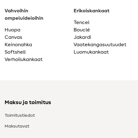
Vahvoihin
Erikoiskankaat
ompeluideioihin
Tencel
Huopa
Bouclé
Canvas
Jakardi
Keinonahka
Vaatekangasuutuudet
Softshell
Luomukankaat
Verhoilukankaat
Maksu ja toimitus
Toimitustiedot
Maksutavat