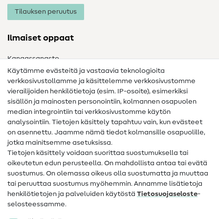
Tilauksen peruutus
Ilmaiset oppaat
Kangassanasto
Käytämme evästeitä ja vastaavia teknologioita
Ompelusanasto
verkkosivustollamme ja käsittelemme verkkosivustomme
vierailijoiden henkilötietoja (esim. IP-osoite), esimerkiksi
Ompeluohjeet
sisällön ja mainosten personointiin, kolmannen osapuolen
median integrointiin tai verkkosivustomme käytön
Apua ja yhteystiedot
analysointiin. Tietojen käsittely tapahtuu vain, kun evästeet
on asennettu. Jaamme nämä tiedot kolmansille osapuolille,
Yhteystiedot
jotka mainitsemme asetuksissa.
Tietoa omistajanvaihdoksesta
Tietojen käsittely voidaan suorittaa suostumuksella tai
oikeutetun edun perusteella. On mahdollista antaa tai evätä
FAQ
suostumus. On olemassa oikeus olla suostumatta ja muuttaa
tai peruuttaa suostumus myöhemmin. Annamme lisätietoja
Peruutusoikeus
henkilötietojen ja palveluiden käytöstä
Tietosuojaseloste
-
Suosittu
selosteessamme.