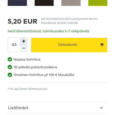
per
0,5
metriä
sis. ALV
( Leveys (cm): 45 cm |
5,20 EUR
Perushinta
10,39 € / metriä
)
Heti lähetettävissä, toimitusaika 5–7 arkipäivää
Ostoskoriin
Nopea toimitus
30 päivän palautusoikeus
Ilmainen toimitus yli 150 € tilauksille
* sis. ALV ilman
Toimituskulut
Lisätiedot