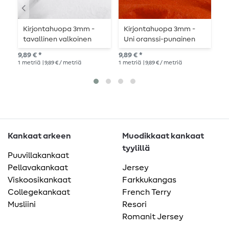
Kirjontahuopa 3mm -
Kirjontahuopa 3mm -
K
tavallinen valkoinen
Uni oranssi-punainen
U
9,89 € *
9,89 € *
9,8
1
metriä
| 9,89 € / metriä
1
metriä
| 9,89 € / metriä
1
me
Kankaat arkeen
Muodikkaat kankaat
tyylillä
Puuvillakankaat
Pellavakankaat
Jersey
Viskoosikankaat
Farkkukangas
Collegekankaat
French Terry
Musliini
Resori
Romanit Jersey