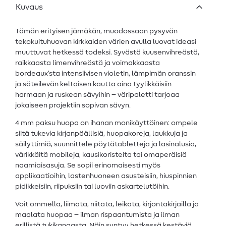
Kuvaus
Tämän erityisen jämäkän, muodossaan pysyvän
tekokuituhuovan kirkkaiden värien avulla luovat ideasi
muuttuvat hetkessä todeksi. Syvästä kuusenvihreästä,
raikkaasta limenvihreästä ja voimakkaasta
bordeaux’sta intensiivisen violetin, lämpimän oranssin
ja säteilevän keltaisen kautta aina tyylikkäisiin
harmaan ja ruskean sävyihin – väripaletti tarjoaa
jokaiseen projektiin sopivan sävyn.
4 mm paksu huopa on ihanan monikäyttöinen: ompele
siitä tukevia kirjanpäällisiä, huopakoreja, laukkuja ja
säilyttimiä, suunnittele pöytätabletteja ja lasinalusia,
värikkäitä mobileja, kausikoristeita tai omaperäisiä
naamiaisasuja. Se sopii erinomaisesti myös
applikaatioihin, lastenhuoneen asusteisiin, hiuspinnien
pidikkeisiin, riipuksiin tai luoviin askartelutöihin.
Voit ommella, liimata, niitata, leikata, kirjontakirjailla ja
maalata huopaa – ilman rispaantumista ja ilman
erillistä tukikangasta. Näin syntyy hetkessä kestäviä,