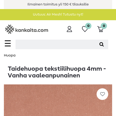
Ilmainen toimitus yli 150 € tilauksille
Uutuus: Air Mesh! Tutustu nyt!
0
0
☰
Huopa
Taidehuopa tekstiilihuopa 4mm -
Vanha vaaleanpunainen