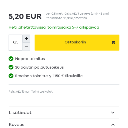
per
0,5
metriä
sis. ALV
( Leveys (cm): 45 cm |
5,20 EUR
Perushinta
10,39 € / metriä
)
Heti lähetettävissä, toimitusaika 5–7 arkipäivää
Ostoskoriin
Nopea toimitus
30 päivän palautusoikeus
Ilmainen toimitus yli 150 € tilauksille
* sis. ALV ilman
Toimituskulut
Lisätiedot
Kuvaus