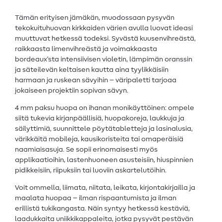
Tämän erityisen jämäkän, muodossaan pysyvän
tekokuituhuovan kirkkaiden värien avulla luovat ideasi
muuttuvat hetkessä todeksi. Syvästä kuusenvihreästä,
raikkaasta limenvihreästä ja voimakkaasta
bordeaux’sta intensiivisen violetin, lämpimän oranssin
ja säteilevän keltaisen kautta aina tyylikkäisiin
harmaan ja ruskean sävyihin – väripaletti tarjoaa
jokaiseen projektiin sopivan sävyn.
4 mm paksu huopa on ihanan monikäyttöinen: ompele
siitä tukevia kirjanpäällisiä, huopakoreja, laukkuja ja
säilyttimiä, suunnittele pöytätabletteja ja lasinalusia,
värikkäitä mobileja, kausikoristeita tai omaperäisiä
naamiaisasuja. Se sopii erinomaisesti myös
applikaatioihin, lastenhuoneen asusteisiin, hiuspinnien
pidikkeisiin, riipuksiin tai luoviin askartelutöihin.
Voit ommella, liimata, niitata, leikata, kirjontakirjailla ja
maalata huopaa – ilman rispaantumista ja ilman
erillistä tukikangasta. Näin syntyy hetkessä kestäviä,
laadukkaita uniikkikappaleita, jotka pysyvät pestävän