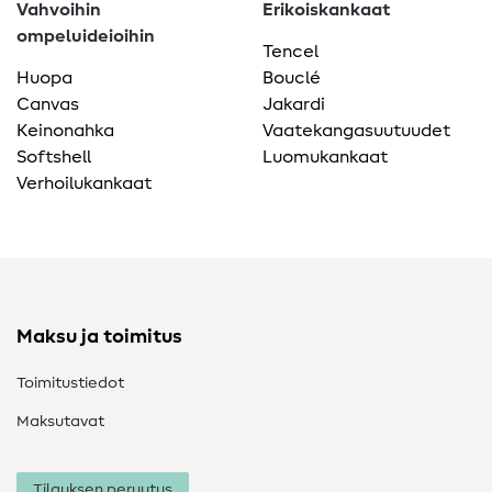
Vahvoihin
Erikoiskankaat
ompeluideioihin
Tencel
Huopa
Bouclé
Canvas
Jakardi
Keinonahka
Vaatekangasuutuudet
Softshell
Luomukankaat
Verhoilukankaat
Maksu ja toimitus
Toimitustiedot
Maksutavat
Tilauksen peruutus