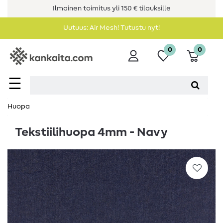
Ilmainen toimitus yli 150 € tilauksille
Uutuus: Air Mesh! Tutustu nyt!
0
0
☰
Huopa
Tekstiilihuopa 4mm - Navy