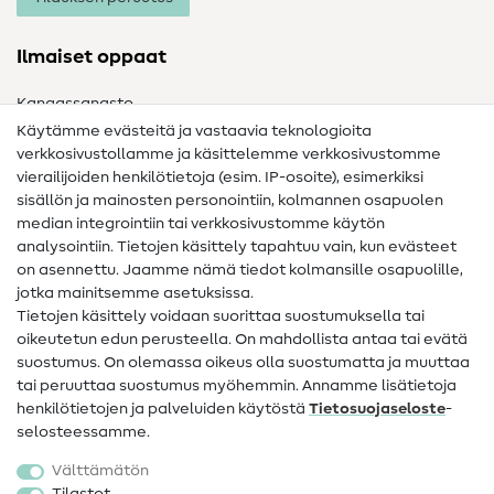
Ilmaiset oppaat
Kangassanasto
Käytämme evästeitä ja vastaavia teknologioita
Ompelusanasto
verkkosivustollamme ja käsittelemme verkkosivustomme
vierailijoiden henkilötietoja (esim. IP-osoite), esimerkiksi
Ompeluohjeet
sisällön ja mainosten personointiin, kolmannen osapuolen
median integrointiin tai verkkosivustomme käytön
Apua ja yhteystiedot
analysointiin. Tietojen käsittely tapahtuu vain, kun evästeet
on asennettu. Jaamme nämä tiedot kolmansille osapuolille,
Yhteystiedot
jotka mainitsemme asetuksissa.
Tietoa omistajanvaihdoksesta
Tietojen käsittely voidaan suorittaa suostumuksella tai
oikeutetun edun perusteella. On mahdollista antaa tai evätä
FAQ
suostumus. On olemassa oikeus olla suostumatta ja muuttaa
tai peruuttaa suostumus myöhemmin. Annamme lisätietoja
Peruutusoikeus
henkilötietojen ja palveluiden käytöstä
Tietosuojaseloste
-
Suosittu
selosteessamme.
Välttämätön
Kankaat