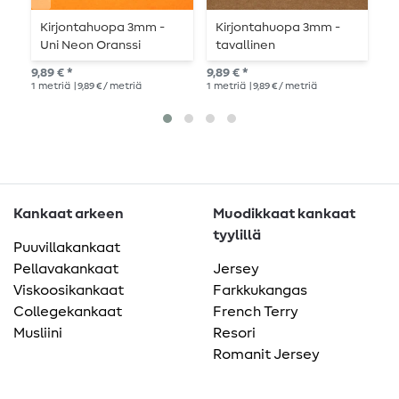
Kirjontahuopa 3mm -
Kirjontahuopa 3mm -
K
Uni Neon Oranssi
tavallinen
t
kamelinvärinen
9,89 € *
9,89 € *
9,8
1
metriä
| 9,89 € / metriä
1
metriä
| 9,89 € / metriä
1
me
Kankaat arkeen
Muodikkaat kankaat
tyylillä
Puuvillakankaat
Pellavakankaat
Jersey
Viskoosikankaat
Farkkukangas
Collegekankaat
French Terry
Musliini
Resori
Romanit Jersey