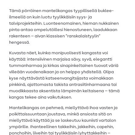
Tämä pörröinen mantelikangas tyypillisellä buklee-
ilmeellä on kuin luotu tyylikkäisiin syys- ja
talviprojekteihin. Luonteenomainen, hieman nukkainen
pinta antaa ompelutöillesi hienostuneen, laadukkaan
rakenteen – aivan klassisen ”ranskalaistyylin”
hengessä.
Kuvasta näet, kuinka monipuolisesti kangasta voi
käyttää: intensiivinen marjaisa sävy, syvä, elegantti
tummanharmaa ja kirkas sinapinkeltainen tuovat väriä
viileään vuodenaikaan ja on helppo yhdistellä. Olipa
kyse näyttävästä katseenvangitsijasta voimakkaan
pinkkinä, ajattomasta takista antrasiitinharmaana tai
muodikkaasta aksentista lämpimän keltaisena – tämä
kangas tekee aina vaikutuksen.
Mantelikangas on pehmeä, miellyttävä ihoa vasten ja
poikittaissuuntaan joustava, minkä ansiosta sitä on
miellyttävä käyttää ja se laskeutuu kauniisti vartalon
ympärille. Ihanteellinen takkeihin, jakkeihin, capehin,
ponchoihin, liiveihin tai tyylikkäisiin lyhyttakkeihin –