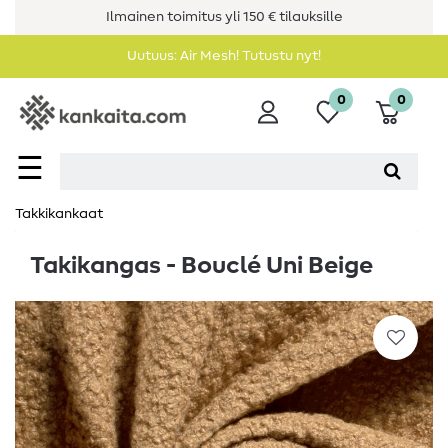
Ilmainen toimitus yli 150 € tilauksille
Uutuus: Air Mesh! Tutustu nyt!
0
0
☰
Takkikankaat
Takikangas - Bouclé Uni Beige