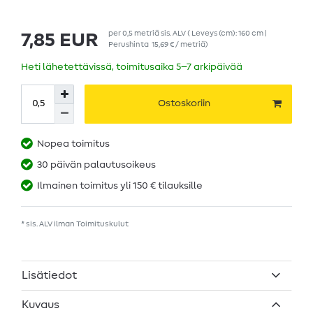
per
0,5
metriä
sis. ALV
( Leveys (cm): 160 cm |
7,85 EUR
Perushinta
15,69 € / metriä
)
Heti lähetettävissä, toimitusaika 5–7 arkipäivää
Ostoskoriin
Nopea toimitus
30 päivän palautusoikeus
Ilmainen toimitus yli 150 € tilauksille
* sis. ALV ilman
Toimituskulut
Lisätiedot
Kuvaus