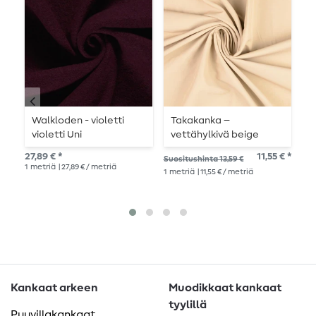
Walkloden - violetti
Takakanka –
T
violetti Uni
vettähylkivä beige
T
trenssitakki
Y
27,89 € *
11,55 € *
15,
Suositushinta 13,59 €
V
1
metriä
| 27,89 € / metriä
1
me
1
metriä
| 11,55 € / metriä
Kankaat arkeen
Muodikkaat kankaat
tyylillä
Puuvillakankaat