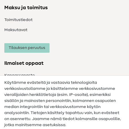
Maksu ja toimitus
Toimitustiedot
Maksutavat
Tilauksen peruutus
Ilmaiset oppaat
Kangassanasto
Käytämme evästeitä ja vastaavia teknologioita
Ompelusanasto
verkkosivustollamme ja käsittelemme verkkosivustomme
vierailijoiden henkilötietoja (esim. IP-osoite), esimerkiksi
Ompeluohjeet
sisällön ja mainosten personointiin, kolmannen osapuolen
median integrointiin tai verkkosivustomme käytön
Apua ja yhteystiedot
analysointiin. Tietojen käsittely tapahtuu vain, kun evästeet
on asennettu. Jaamme nämä tiedot kolmansille osapuolille,
Yhteystiedot
jotka mainitsemme asetuksissa.