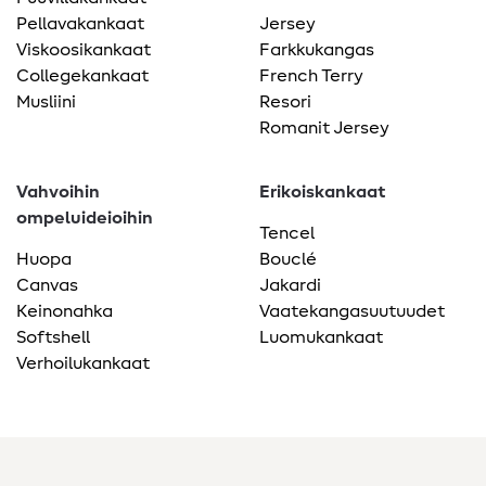
Pellavakankaat
Jersey
Viskoosikankaat
Farkkukangas
Collegekankaat
French Terry
Musliini
Resori
Romanit Jersey
Vahvoihin
Erikoiskankaat
ompeluideioihin
Tencel
Huopa
Bouclé
Canvas
Jakardi
Keinonahka
Vaatekangasuutuudet
Softshell
Luomukankaat
Verhoilukankaat