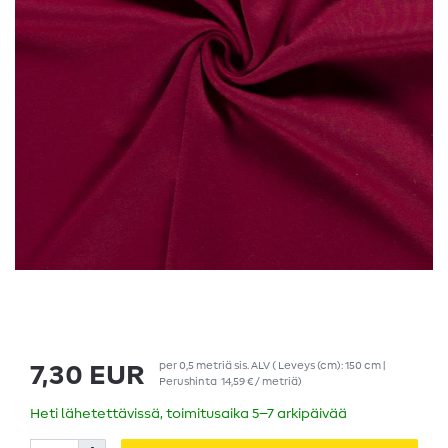
per
0,5
metriä
sis. ALV
( Leveys (cm): 150 cm |
7,30 EUR
Perushinta
14,59 € / metriä
)
Heti lähetettävissä, toimitusaika 5–7 arkipäivää