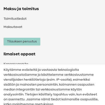
Maksu ja toimitus
Toimitustiedot
Maksutavat
Tilauksen peruutus
Ilmaiset oppaat
Kangassanasto
Käytämme evästeitä ja vastaavia teknologioita
Ompelusanasto
verkkosivustollamme ja käsittelemme verkkosivustomme
vierailijoiden henkilötietoja (esim. IP-osoite), esimerkiksi
Ompeluohjeet
sisällön ja mainosten personointiin, kolmannen osapuolen
Apua ja yhteystiedot
median integrointiin tai verkkosivustomme käytön
analysointiin. Tietojen käsittely tapahtuu vain, kun evästeet
on asennettu. Jaamme nämä tiedot kolmansille osapuolille,
Yhteystiedot
jotka mainitsemme asetuksissa.