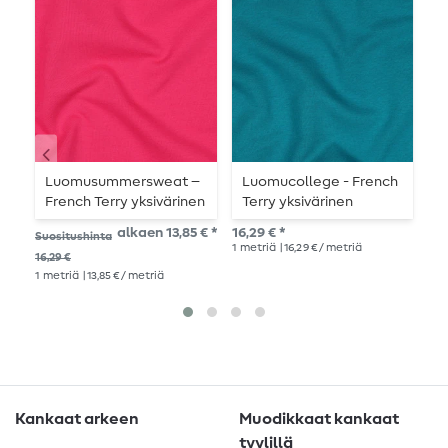
Luomusummersweat –
Luomucollege - French
L
French Terry yksivärinen
Terry yksivärinen
y
fuksia 033
petrooli 012
0
alkaen 13,85 € *
16,29 € *
16,
Suositushinta
1
metriä
| 16,29 € / metriä
1
me
16,29 €
1
metriä
| 13,85 € / metriä
Kankaat arkeen
Muodikkaat kankaat
tyylillä