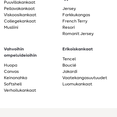
Puuvillakankaat
Pellavakankaat
Jersey
Viskoosikankaat
Farkkukangas
Collegekankaat
French Terry
Musliini
Resori
Romanit Jersey
Vahvoihin
Erikoiskankaat
ompeluideioihin
Tencel
Huopa
Bouclé
Canvas
Jakardi
Keinonahka
Vaatekangasuutuudet
Softshell
Luomukankaat
Verhoilukankaat