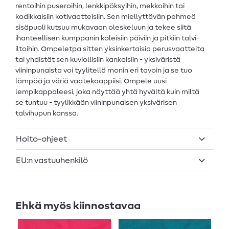
rentoihin puseroihin, lenkkipöksyihin, mekkoihin tai
kodikkaisiin kotivaatteisiin. Sen miellyttävän pehmeä
sisäpuoli kutsuu mukavaan oleskeluun ja tekee siitä
ihanteellisen kumppanin koleisiin päiviin ja pitkiin talvi-
iltoihin. Ompeletpa sitten yksinkertaisia perusvaatteita
tai yhdistät sen kuviollisiin kankaisiin - yksiväristä
viininpunaista voi tyylitellä monin eri tavoin ja se tuo
lämpöä ja väriä vaatekaappiisi. Ompele uusi
lempikappaleesi, joka näyttää yhtä hyvältä kuin miltä
se tuntuu - tyylikkään viininpunaisen yksivärisen
talvihupun kanssa.
Hoito-ohjeet
EU:n vastuuhenkilö
Ehkä myös kiinnostavaa