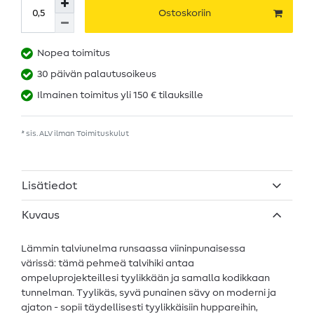
Ostoskoriin
Nopea toimitus
30 päivän palautusoikeus
Ilmainen toimitus yli 150 € tilauksille
* sis. ALV ilman
Toimituskulut
Lisätiedot
Kuvaus
Lämmin talviunelma runsaassa viininpunaisessa
värissä: tämä pehmeä talvihiki antaa
ompeluprojekteillesi tyylikkään ja samalla kodikkaan
tunnelman. Tyylikäs, syvä punainen sävy on moderni ja
ajaton - sopii täydellisesti tyylikkäisiin huppareihin,