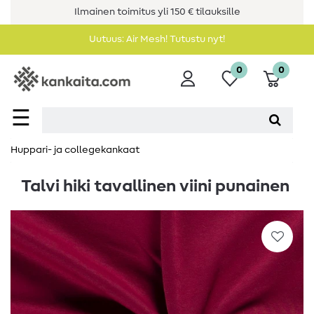
Ilmainen toimitus yli 150 € tilauksille
Uutuus: Air Mesh! Tutustu nyt!
0
0
☰
Huppari- ja collegekankaat
Talvi hiki tavallinen viini punainen