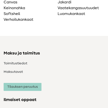
Canvas
Jakardi
Keinonahka
Vaatekangasuutuudet
Softshell
Luomukankaat
Verhoilukankaat
Maksu ja toimitus
Toimitustiedot
Maksutavat
Tilauksen peruutus
Ilmaiset oppaat