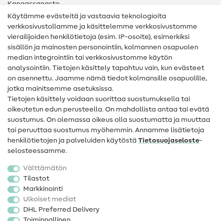
Kangassanasto
Käytämme evästeitä ja vastaavia teknologioita
Ompelusanasto
verkkosivustollamme ja käsittelemme verkkosivustomme
vierailijoiden henkilötietoja (esim. IP-osoite), esimerkiksi
Ompeluohjeet
sisällön ja mainosten personointiin, kolmannen osapuolen
median integrointiin tai verkkosivustomme käytön
Apua ja yhteystiedot
analysointiin. Tietojen käsittely tapahtuu vain, kun evästeet
on asennettu. Jaamme nämä tiedot kolmansille osapuolille,
Yhteystiedot
jotka mainitsemme asetuksissa.
Tietoa omistajanvaihdoksesta
Tietojen käsittely voidaan suorittaa suostumuksella tai
oikeutetun edun perusteella. On mahdollista antaa tai evätä
FAQ
suostumus. On olemassa oikeus olla suostumatta ja muuttaa
tai peruuttaa suostumus myöhemmin. Annamme lisätietoja
Peruutusoikeus
henkilötietojen ja palveluiden käytöstä
Tietosuojaseloste
-
Suosittu
selosteessamme.
Välttämätön
Kankaat
Tilastot
Markkinointi
Ompelutarvikkeet
Ulkoiset mediat
Ale
DHL Preferred Delivery
Toiminnallinen