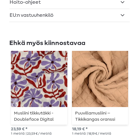
Hoito-ohjeet
EU:n vastuuhenkilö
Ehkä myös kiinnostavaa
Musliini tilkkutäkki -
Puuvillamusliini –
T
Doubleface Digital
Tikkikangas oranssi
D
Flowers Geo luonto
beige 35 mm
F
23,59 € *
18,19 € *
22,
1
metriä
| 23,59 € / metriä
1
metriä
| 18,19 € / metriä
1
me