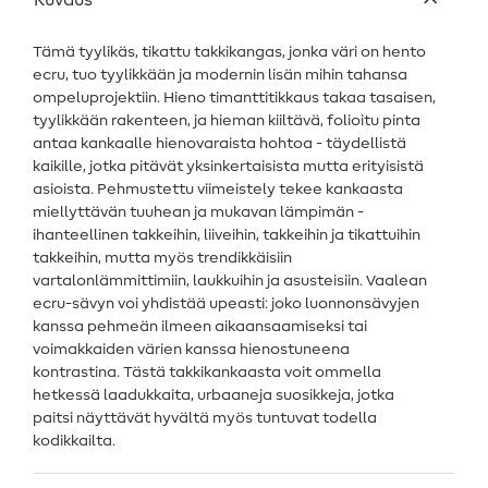
Kuvaus
Tämä tyylikäs, tikattu takkikangas, jonka väri on hento
ecru, tuo tyylikkään ja modernin lisän mihin tahansa
ompeluprojektiin. Hieno timanttitikkaus takaa tasaisen,
tyylikkään rakenteen, ja hieman kiiltävä, folioitu pinta
antaa kankaalle hienovaraista hohtoa - täydellistä
kaikille, jotka pitävät yksinkertaisista mutta erityisistä
asioista. Pehmustettu viimeistely tekee kankaasta
miellyttävän tuuhean ja mukavan lämpimän -
ihanteellinen takkeihin, liiveihin, takkeihin ja tikattuihin
takkeihin, mutta myös trendikkäisiin
vartalonlämmittimiin, laukkuihin ja asusteisiin. Vaalean
ecru-sävyn voi yhdistää upeasti: joko luonnonsävyjen
kanssa pehmeän ilmeen aikaansaamiseksi tai
voimakkaiden värien kanssa hienostuneena
kontrastina. Tästä takkikankaasta voit ommella
hetkessä laadukkaita, urbaaneja suosikkeja, jotka
paitsi näyttävät hyvältä myös tuntuvat todella
kodikkailta.