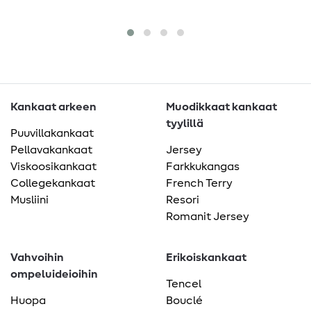
Kankaat arkeen
Muodikkaat kankaat
tyylillä
Puuvillakankaat
Pellavakankaat
Jersey
Viskoosikankaat
Farkkukangas
Collegekankaat
French Terry
Musliini
Resori
Romanit Jersey
Vahvoihin
Erikoiskankaat
ompeluideioihin
Tencel
Huopa
Bouclé