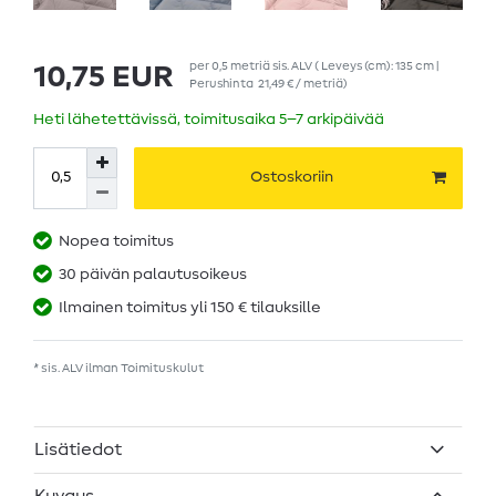
per
0,5
metriä
sis. ALV
( Leveys (cm): 135 cm |
10,75 EUR
Perushinta
21,49 € / metriä
)
Heti lähetettävissä, toimitusaika 5–7 arkipäivää
Ostoskoriin
Nopea toimitus
30 päivän palautusoikeus
Ilmainen toimitus yli 150 € tilauksille
* sis. ALV ilman
Toimituskulut
Lisätiedot