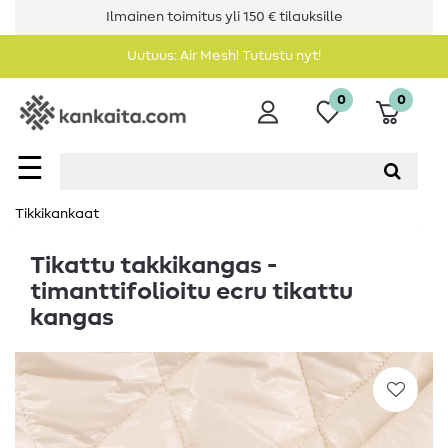
Ilmainen toimitus yli 150 € tilauksille
Uutuus: Air Mesh! Tutustu nyt!
0
0
☰
Tikkikankaat
Tikattu takkikangas -
timanttifolioitu ecru tikattu
kangas