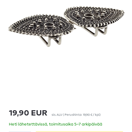
19,90 EUR
sis. ALV
(
Perushinta
19,90 € / kpl
)
Heti lähetettävissä, toimitusaika 5–7 arkipäivää