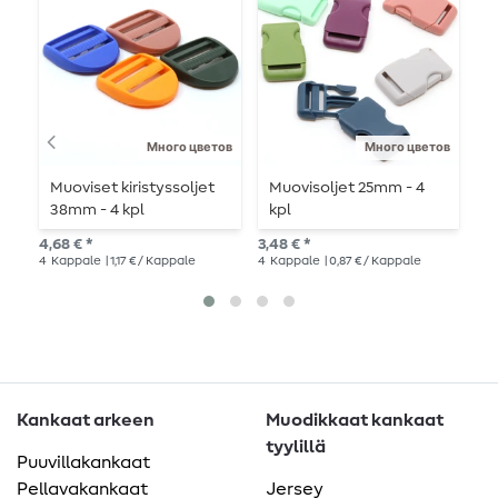
Много цветов
Много цветов
Muoviset kiristyssoljet
Muovisoljet 25mm - 4
M
38mm - 4 kpl
kpl
k
4,68 € *
3,48 € *
4,9
4
Kappale
| 1,17 € / Kappale
4
Kappale
| 0,87 € / Kappale
4
K
Kankaat arkeen
Muodikkaat kankaat
tyylillä
Puuvillakankaat
Pellavakankaat
Jersey