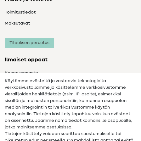
Toimitustiedot
Maksutavat
Tilauksen peruutus
Ilmaiset oppaat
Kangassanasto
Käytämme evästeitä ja vastaavia teknologioita
Ompelusanasto
verkkosivustollamme ja käsittelemme verkkosivustomme
vierailijoiden henkilötietoja (esim. IP-osoite), esimerkiksi
Ompeluohjeet
sisällön ja mainosten personointiin, kolmannen osapuolen
Apua ja yhteystiedot
median integrointiin tai verkkosivustomme käytön
analysointiin. Tietojen käsittely tapahtuu vain, kun evästeet
on asennettu. Jaamme nämä tiedot kolmansille osapuolille,
Yhteystiedot
jotka mainitsemme asetuksissa.
Tietoa omistajanvaihdoksesta
Tietojen käsittely voidaan suorittaa suostumuksella tai
oikeutetun edun perusteella. On mahdollista antaa tai evätä