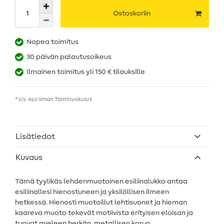
Ostoskoriin
Nopea toimitus
30 päivän palautusoikeus
Ilmainen toimitus yli 150 € tilauksille
* sis. ALV ilman
Toimituskulut
Lisätiedot
Kuvaus
Tämä tyylikäs lehdenmuotoinen esiliinalukko antaa
esiliinallesi hienostuneen ja yksilöllisen ilmeen
hetkessä. Hienosti muotoillut lehtisuonet ja hieman
kaareva muoto tekevät motiivista erityisen eloisan ja
tuovat mieleen herkän, metallisen korun.