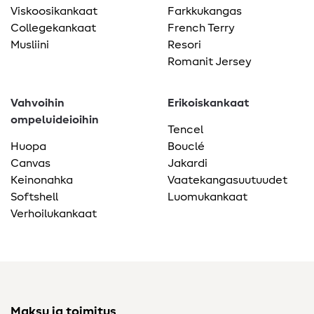
Viskoosikankaat
Farkkukangas
Collegekankaat
French Terry
Musliini
Resori
Romanit Jersey
Vahvoihin
Erikoiskankaat
ompeluideioihin
Tencel
Huopa
Bouclé
Canvas
Jakardi
Keinonahka
Vaatekangasuutuudet
Softshell
Luomukankaat
Verhoilukankaat
Maksu ja toimitus