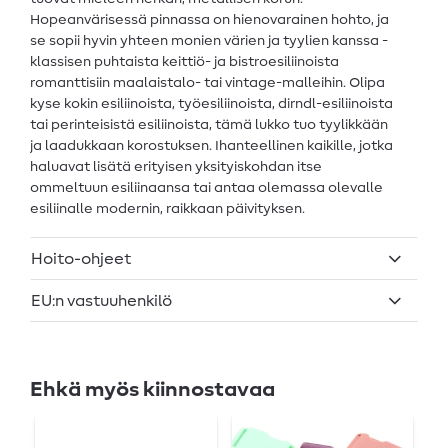
Hopeanvärisessä pinnassa on hienovarainen hohto, ja
se sopii hyvin yhteen monien värien ja tyylien kanssa -
klassisen puhtaista keittiö- ja bistroesiliinoista
romanttisiin maalaistalo- tai vintage-malleihin. Olipa
kyse kokin esiliinoista, työesiliinoista, dirndl-esiliinoista
tai perinteisistä esiliinoista, tämä lukko tuo tyylikkään
ja laadukkaan korostuksen. Ihanteellinen kaikille, jotka
haluavat lisätä erityisen yksityiskohdan itse
ommeltuun esiliinaansa tai antaa olemassa olevalle
esiliinalle modernin, raikkaan päivityksen.
Hoito-ohjeet
EU:n vastuuhenkilö
Ehkä myös kiinnostavaa