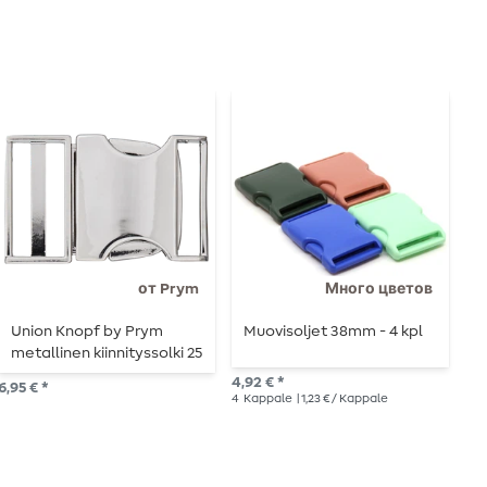
от Prym
Много цветов
Union Knopf by Prym
Muovisoljet 38mm - 4 kpl
M
metallinen kiinnityssolki 25
3
mm, hopea
4,92 € *
6,95 € *
4,6
4
Kappale
| 1,23 € / Kappale
4
K