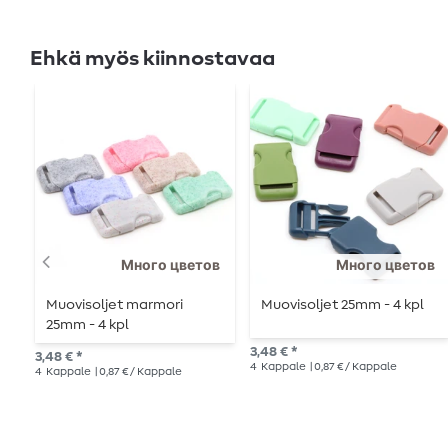
Ehkä myös kiinnostavaa
Много цветов
Много цветов
Muovisoljet marmori
Muovisoljet 25mm - 4 kpl
25mm - 4 kpl
3,48 € *
3,48 € *
4
Kappale
| 0,87 € / Kappale
4
Kappale
| 0,87 € / Kappale