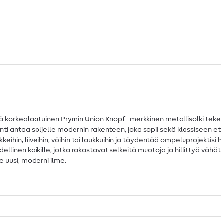
tämä korkealaatuinen Prymin Union Knopf -merkkinen metallisolki tek
ointi antaa soljelle modernin rakenteen, joka sopii sekä klassiseen et
eihin, liiveihin, vöihin tai laukkuihin ja täydentää ompeluprojektis
dellinen kaikille, jotka rakastavat selkeitä muotoja ja hillittyä vä
le uusi, moderni ilme.