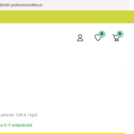
äivän palautusoikeus
0
0
ushinta
7,95 € / kpl
)
ka 5–7 arkipäivää