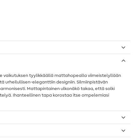
ee vaikutuksen tyylikkäällä mattahopealla viimeistelyllään
tä urheilullisen-eleganttiin designiin. Silmiinpistävän
i harmonisesti. Mattapintainen ulkonäkö takaa, että solki
hättelyä. Ihanteellinen tapa korostaa itse ompelemiasi