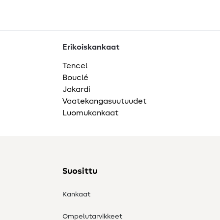
Erikoiskankaat
Tencel
Bouclé
Jakardi
Vaatekangasuutuudet
Luomukankaat
Suosittu
Kankaat
Ompelutarvikkeet