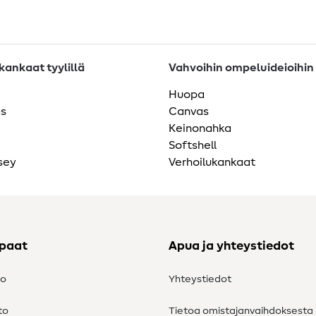
ankaat tyylillä
Vahvoihin ompeluideioihin
Huopa
as
Canvas
Keinonahka
Softshell
sey
Verhoilukankaat
ppaat
Apua ja yhteystiedot
to
Yhteystiedot
to
Tietoa omistajanvaihdoksesta