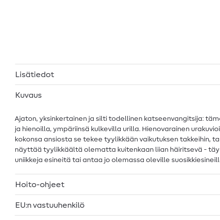
Lisätiedot
Kuvaus
Ajaton, yksinkertainen ja silti todellinen katseenvangitsija: 
ja hienoilla, ympäriinsä kulkevilla urilla. Hienovarainen urakuvi
kokonsa ansiosta se tekee tyylikkään vaikutuksen takkeihin, takk
näyttää tyylikkäältä olematta kuitenkaan liian häiritsevä - täy
uniikkeja esineitä tai antaa jo olemassa oleville suosikkiesineil
Hoito-ohjeet
EU:n vastuuhenkilö