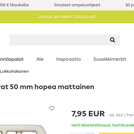
50 € tilauksille
Ilmaiset ompeluohjeet
30 p
Uutuus: Air Mesh! Tutustu nyt!
nnöspalat
Ale
Inspiraatio
Suosikkimerkit
Lukkohakanen
urat 50 mm hopea mattainen
7,95 EUR
sis. ALV
(
Per
Heti lähetettävissä, toimitusai