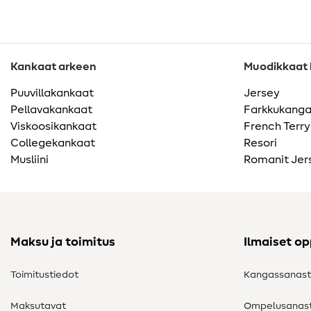
Kankaat arkeen
Muodikkaat k
Puuvillakankaat
Jersey
Pellavakankaat
Farkkukang
Viskoosikankaat
French Terry
Collegekankaat
Resori
Musliini
Romanit Jer
Maksu ja toimitus
Ilmaiset o
Toimitustiedot
Kangassanas
Maksutavat
Ompelusanas