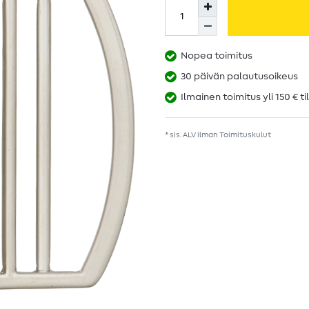
Nopea toimitus
30 päivän palautusoikeus
Ilmainen toimitus yli 150 € ti
* sis. ALV ilman
Toimituskulut