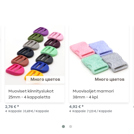
Много цветов
Много цветов
Muoviset kiinnityslukot
Muovisoljet marmori
25mm - 4 kappaletta
38mm - 4 kpl
2,76 € *
4,92 € *
4
Kappale
| 0,69 € / Kappale
4
Kappale
| 1,23 € / Kappale