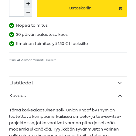
Ostoskoriin
Nopea toimitus
30 päivän palautusoikeus
Ilmainen toimitus yli 150 € tilauksille
* sis. ALV ilman
Toimituskulut
Lisätiedot
Kuvaus
Tämä korkealaatuinen solki Union Knopf by Prym on
luotettava kumppanisi kaikissa ompelu- ja tee-se-itse-
projekteissa, jotka vaativat varmaa pitoa ja selkeää,
modernia ulkonäköä. Tyylikkään syvänmustan värinen
solki sulautuu huomaamattomasti mihin tahansa