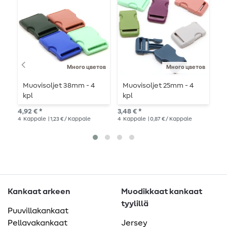
Много цветов
Много цветов
Muovisoljet 38mm - 4
Muovisoljet 25mm - 4
M
kpl
kpl
3
4,92 € *
3,48 € *
4,6
4
Kappale
| 1,23 € / Kappale
4
Kappale
| 0,87 € / Kappale
4
K
Kankaat arkeen
Muodikkaat kankaat
tyylillä
Puuvillakankaat
Pellavakankaat
Jersey