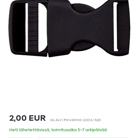
2,00 EUR
sis. ALV
(
Perushinta
2,00 € / kpl
)
Heti lähetettävissä, toimitusaika 5–7 arkipäivää