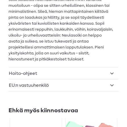
muotoiluun - olipa se sitten urheilullinen, klassinen tai
minimalistinen. Sileä, hieman mattapintainen kiiltävä
pinta on laadukas ja hillitty, ja se sopii täydellisesti
yksiväristen tai kuviollisten kankaiden kanssa. Sopii
erinomaisesti reppuihin, laukkuihin, vöihin, koiravaljaisiin,
ulkoilu- ja urheiluvaatteisiin: Neulasolki on helppo
avata ja sulkea, se istuu tukevasti ja antaa
projekteillesi ammattimaisen lopputuloksen. Pieni
yksityiskohta, jolla on suuri vaikutus - siistit,
hienostuneet ja pitkäkestoiset tulokset.
Hoito-ohjeet
EU:n vastuuhenkilö
Ehkä myös kiinnostavaa