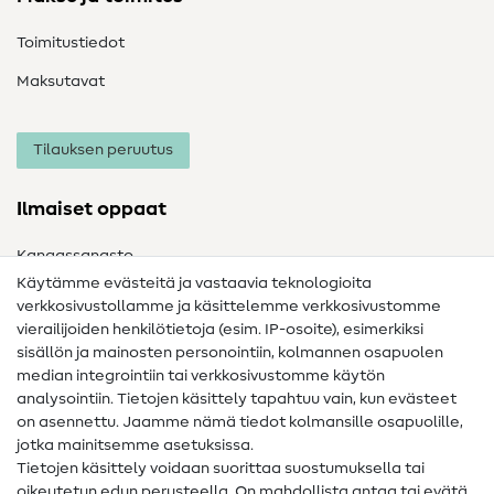
Toimitustiedot
Maksutavat
Tilauksen peruutus
Ilmaiset oppaat
Kangassanasto
Käytämme evästeitä ja vastaavia teknologioita
Ompelusanasto
verkkosivustollamme ja käsittelemme verkkosivustomme
vierailijoiden henkilötietoja (esim. IP-osoite), esimerkiksi
Ompeluohjeet
sisällön ja mainosten personointiin, kolmannen osapuolen
Apua ja yhteystiedot
median integrointiin tai verkkosivustomme käytön
analysointiin. Tietojen käsittely tapahtuu vain, kun evästeet
on asennettu. Jaamme nämä tiedot kolmansille osapuolille,
Yhteystiedot
jotka mainitsemme asetuksissa.
Tietoa omistajanvaihdoksesta
Tietojen käsittely voidaan suorittaa suostumuksella tai
oikeutetun edun perusteella. On mahdollista antaa tai evätä