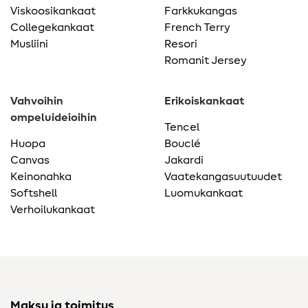
Viskoosikankaat
Farkkukangas
Collegekankaat
French Terry
Musliini
Resori
Romanit Jersey
Vahvoihin
Erikoiskankaat
ompeluideioihin
Tencel
Huopa
Bouclé
Canvas
Jakardi
Keinonahka
Vaatekangasuutuudet
Softshell
Luomukankaat
Verhoilukankaat
Maksu ja toimitus