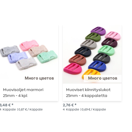
Много цветов
Много цветов
Muovisoljet marmori
Muoviset kiinnityslukot
M
25mm - 4 kpl
25mm - 4 kappaletta
3
3,48 € *
2,76 € *
4,6
4
Kappale
| 0,87 € / Kappale
4
Kappale
| 0,69 € / Kappale
4
K