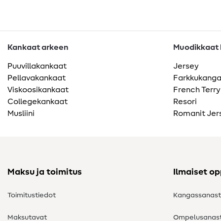
Kankaat arkeen
Muodikkaat k
Puuvillakankaat
Jersey
Pellavakankaat
Farkkukang
Viskoosikankaat
French Terry
Collegekankaat
Resori
Musliini
Romanit Jer
Maksu ja toimitus
Ilmaiset o
Toimitustiedot
Kangassanas
Maksutavat
Ompelusanas