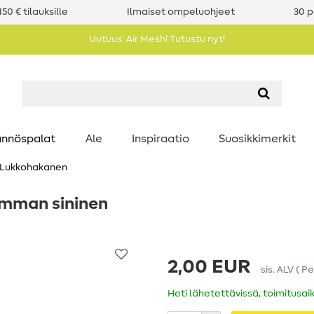
50 € tilauksille
Ilmaiset ompeluohjeet
30 p
Uutuus: Air Mesh! Tutustu nyt!
nnöspalat
Ale
Inspiraatio
Suosikkimerkit
Lukkohakanen
umman sininen
2,00 EUR
sis. ALV
(
Pe
Heti lähetettävissä, toimitusai