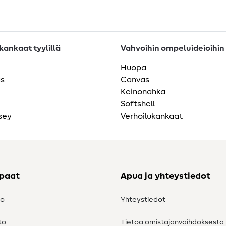
ankaat tyylillä
Vahvoihin ompeluideioihin
Huopa
as
Canvas
Keinonahka
Softshell
sey
Verhoilukankaat
ppaat
Apua ja yhteystiedot
to
Yhteystiedot
to
Tietoa omistajanvaihdoksesta