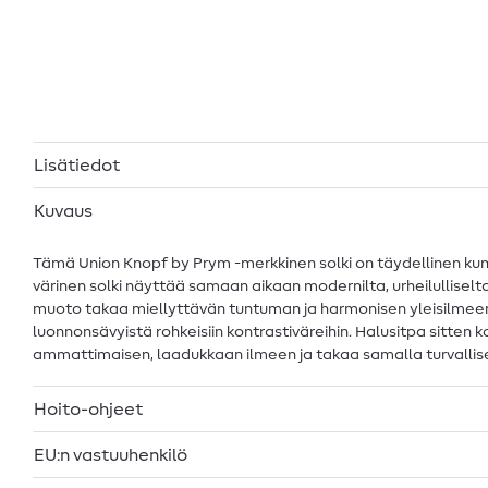
Lisätiedot
Kuvaus
Tämä Union Knopf by Prym -merkkinen solki on täydellinen kumpp
värinen solki näyttää samaan aikaan modernilta, urheilulliselta j
muoto takaa miellyttävän tuntuman ja harmonisen yleisilmeen. H
luonnonsävyistä rohkeisiin kontrastiväreihin. Halusitpa sitten
ammattimaisen, laadukkaan ilmeen ja takaa samalla turvallis
Hoito-ohjeet
EU:n vastuuhenkilö