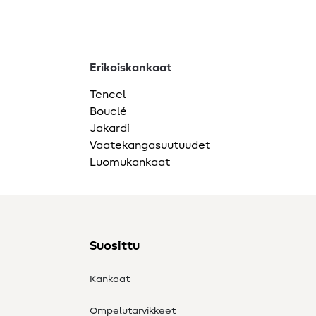
Erikoiskankaat
Tencel
Bouclé
Jakardi
Vaatekangasuutuudet
Luomukankaat
Suosittu
Kankaat
Ompelutarvikkeet