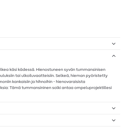
i kulkea käsi kädessä. Hienostuneen syvän tummansinisen
uluksiin tai ulkoiluvaatteisiin. Selkeä, hieman pyöristetty
iin kankaisiin ja hihnoihin - hienovaraisista
stuksia: Tämä tummansininen solki antaa ompeluprojektillesi