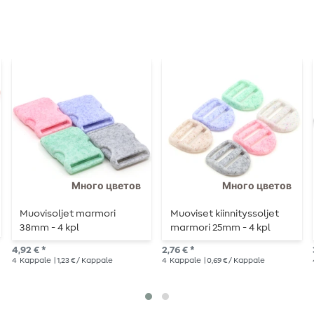
Много цветов
Много цветов
Muovisoljet marmori
Muoviset kiinnityssoljet
38mm - 4 kpl
marmori 25mm - 4 kpl
4,92 € *
2,76 € *
4
Kappale
| 1,23 € / Kappale
4
Kappale
| 0,69 € / Kappale