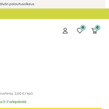
äivän palautusoikeus
0
0
rushinta
2,00 € / kpl
)
ka 5–7 arkipäivää