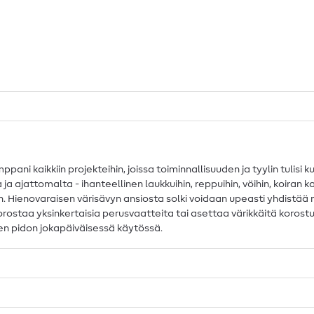
ani kaikkiin projekteihin, joissa toiminnallisuuden ja tyylin tulis
a ajattomalta - ihanteellinen laukkuihin, reppuihin, vöihin, koiran ka
ienovaraisen värisävyn ansiosta solki voidaan upeasti yhdistää mon
 korostaa yksinkertaisia perusvaatteita tai asettaa värikkäitä koro
en pidon jokapäiväisessä käytössä.