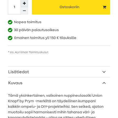
Ostoskoriin
Nopea toimitus
30 päivän palautusoikeus
Ilmainen toimitus yli 150 € tilauksille
* sis. ALV ilman
Toimituskulut
Lisätiedot
Kuvaus
Tämä yksinkertainen, valkoinen nuppineulasolki Union
Knopf by Prym -merkiltä on täydellinen kumppani
kaikkiin ompelu- ja DIY-projekteihisi. Sen selkeä, ajaton
muotoilu sopii harmonisesti mihin tahansa väri- ja
kangasyhdistelmään - olipa se sitten urheilullinen,