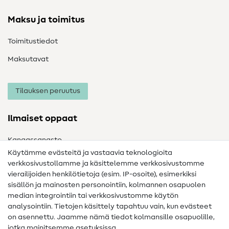
Maksu ja toimitus
Toimitustiedot
Maksutavat
Tilauksen peruutus
Ilmaiset oppaat
Kangassanasto
Käytämme evästeitä ja vastaavia teknologioita
Ompelusanasto
verkkosivustollamme ja käsittelemme verkkosivustomme
vierailijoiden henkilötietoja (esim. IP-osoite), esimerkiksi
Ompeluohjeet
sisällön ja mainosten personointiin, kolmannen osapuolen
Apua ja yhteystiedot
median integrointiin tai verkkosivustomme käytön
analysointiin. Tietojen käsittely tapahtuu vain, kun evästeet
on asennettu. Jaamme nämä tiedot kolmansille osapuolille,
Yhteystiedot
jotka mainitsemme asetuksissa.