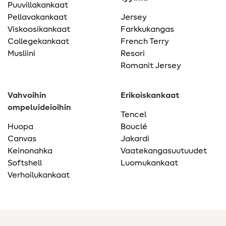
Puuvillakankaat
Pellavakankaat
Jersey
Viskoosikankaat
Farkkukangas
Collegekankaat
French Terry
Musliini
Resori
Romanit Jersey
Vahvoihin
Erikoiskankaat
ompeluideioihin
Tencel
Huopa
Bouclé
Canvas
Jakardi
Keinonahka
Vaatekangasuutuudet
Softshell
Luomukankaat
Verhoilukankaat