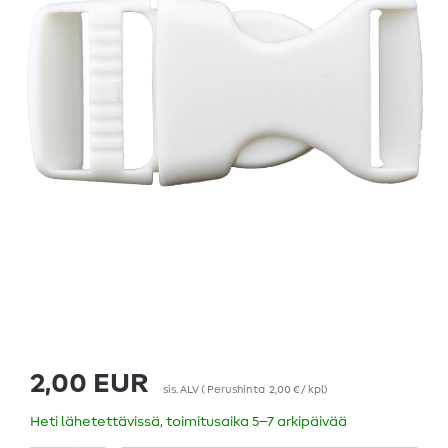
2,00 EUR
sis. ALV
(
Perushinta
2,00 € / kpl
)
Heti lähetettävissä, toimitusaika 5–7 arkipäivää