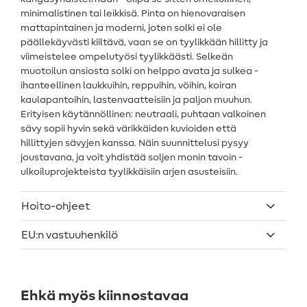
minimalistinen tai leikkisä. Pinta on hienovaraisen
mattapintainen ja moderni, joten solki ei ole
päällekäyvästi kiiltävä, vaan se on tyylikkään hillitty ja
viimeistelee ompelutyösi tyylikkäästi. Selkeän
muotoilun ansiosta solki on helppo avata ja sulkea -
ihanteellinen laukkuihin, reppuihin, vöihin, koiran
kaulapantoihin, lastenvaatteisiin ja paljon muuhun.
Erityisen käytännöllinen: neutraali, puhtaan valkoinen
sävy sopii hyvin sekä värikkäiden kuvioiden että
hillittyjen sävyjen kanssa. Näin suunnittelusi pysyy
joustavana, ja voit yhdistää soljen monin tavoin -
ulkoiluprojekteista tyylikkäisiin arjen asusteisiin.
Hoito-ohjeet
EU:n vastuuhenkilö
Ehkä myös kiinnostavaa