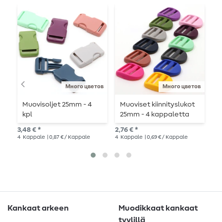
Много цветов
Много цветов
Muovisoljet 25mm - 4
Muoviset kiinnityslukot
M
kpl
25mm - 4 kappaletta
3
3,48 € *
2,76 € *
4,6
4
Kappale
| 0,87 € / Kappale
4
Kappale
| 0,69 € / Kappale
4
K
Kankaat arkeen
Muodikkaat kankaat
tyylillä