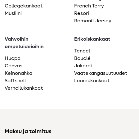
Collegekankaat
French Terry
Musliini
Resori
Romanit Jersey
Vahvoihin
Erikoiskankaat
ompeluideioihin
Tencel
Huopa
Bouclé
Canvas
Jakardi
Keinonahka
Vaatekangasuutuudet
Softshell
Luomukankaat
Verhoilukankaat
Maksu ja toimitus