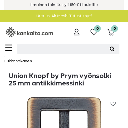
Ilmainen toimitus yli 150 € tilauksille
Uutuus: Air Mesh! Tutustu nyt!
0
0
☰
Lukkohakanen
Union Knopf by Prym vyönsolki
25 mm antiikkimessinki