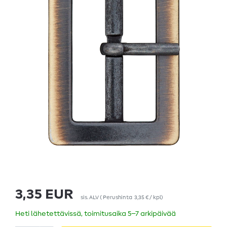
3,35 EUR
sis. ALV
(
Perushinta
3,35 € / kpl
)
Heti lähetettävissä, toimitusaika 5–7 arkipäivää