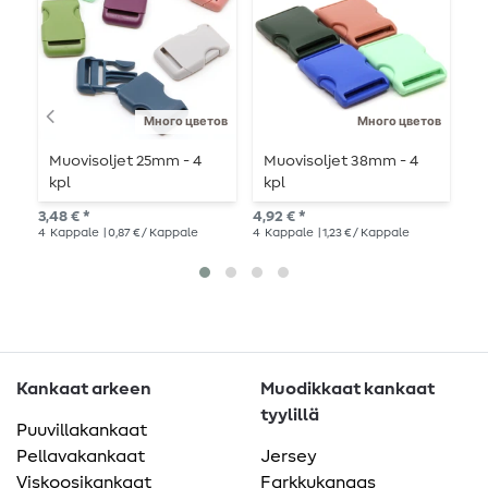
Много цветов
Много цветов
Muovisoljet 25mm - 4
Muovisoljet 38mm - 4
M
kpl
kpl
3
3,48 € *
4,92 € *
4,9
4
Kappale
| 0,87 € / Kappale
4
Kappale
| 1,23 € / Kappale
4
K
Kankaat arkeen
Muodikkaat kankaat
tyylillä
Puuvillakankaat
Pellavakankaat
Jersey
Viskoosikankaat
Farkkukangas