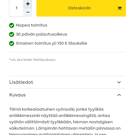
Ostoskoriin
Nopea toimitus
30 päivän palautusoikeus
Ilmainen toimitus yli 150 € tilauksille
* sis. ALV ilman
Toimituskulut
Lisätiedot
Kuvaus
Tämä korkealaatuinen vyönsolki, jonka tyylikäs
antiikkimessinki näyttää antiikkimessingiltä, antaa
vyöhön välittömästi tyylikkään, hieman nostalgisen
vaikutelman. Lämpimän hohtavan metallin pinnassa on
hienovarainen mattapintainen viimeistely, ja sen