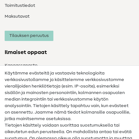
Toimitustiedot
Maksutavat
Tilauksen peruutus
Ilmaiset oppaat
Kangassanasto
Käytämme evästeitä ja vastaavia teknologioita
Ompelusanasto
verkkosivustollamme ja käsittelemme verkkosivustomme
vierailijoiden henkilötietoja (esim. IP-osoite), esimerkiksi
Ompeluohjeet
sisällön ja mainosten personointiin, kolmannen osapuolen
Apua ja yhteystiedot
median integrointiin tai verkkosivustomme käytön
analysointiin. Tietojen käsittely tapahtuu vain, kun evästeet
on asennettu. Jaamme nämä tiedot kolmansille osapuolille,
Yhteystiedot
jotka mainitsemme asetuksissa.
Tietoa omistajanvaihdoksesta
Tietojen käsittely voidaan suorittaa suostumuksella tai
oikeutetun edun perusteella. On mahdollista antaa tai evätä
FAQ
suostumus. On olemassa oikeus olla suostumatta ja muuttaa