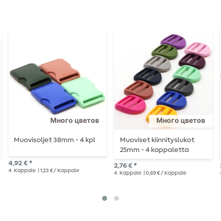
Много цветов
Много цветов
Muovisoljet 38mm - 4 kpl
Muoviset kiinnityslukot
25mm - 4 kappaletta
4,92 € *
2,76 € *
4
Kappale
| 1,23 € / Kappale
4
Kappale
| 0,69 € / Kappale