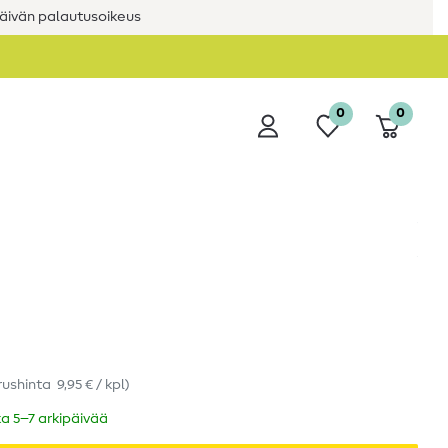
äivän palautusoikeus
0
0
rushinta
9,95 € / kpl
)
ka 5–7 arkipäivää