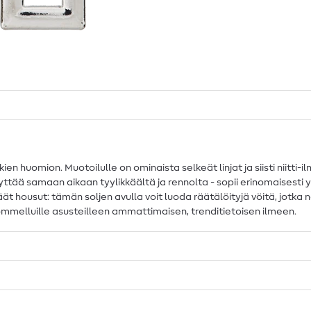
 huomion. Muotoilulle on ominaista selkeät linjat ja siisti niitti-
yttää samaan aikaan tyylikkäältä ja rennolta - sopii erinomaisesti 
ät housut: tämän soljen avulla voit luoda räätälöityjä vöitä, jotka 
e ommelluille asusteilleen ammattimaisen, trenditietoisen ilmeen.