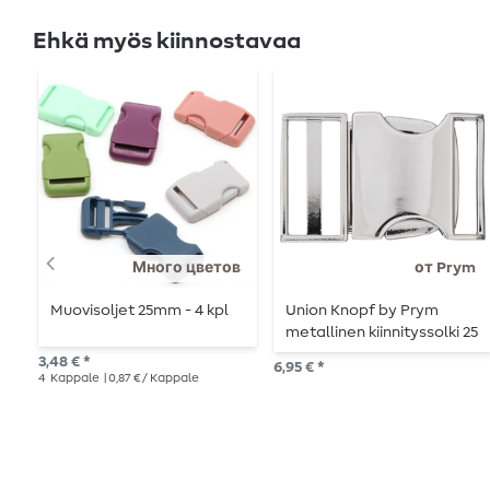
Ehkä myös kiinnostavaa
Много цветов
от Prym
Muovisoljet 25mm - 4 kpl
Union Knopf by Prym
metallinen kiinnityssolki 25
mm, hopea
3,48 € *
6,95 € *
4
Kappale
| 0,87 € / Kappale