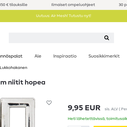
50 € tilauksille
Ilmaiset ompeluohjeet
30 p
Uutuus: Air Mesh! Tutustu nyt!
nnöspalat
Ale
Inspiraatio
Suosikkimerkit
Lukkohakanen
m niitit hopea
9,95 EUR
sis. ALV
(
Pe
Heti lähetettävissä, toimitusai