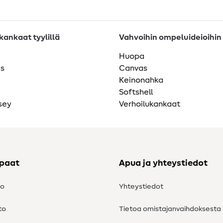
ankaat tyylillä
Vahvoihin ompeluideioihin
Huopa
as
Canvas
Keinonahka
Softshell
sey
Verhoilukankaat
ppaat
Apua ja yhteystiedot
to
Yhteystiedot
to
Tietoa omistajanvaihdoksesta