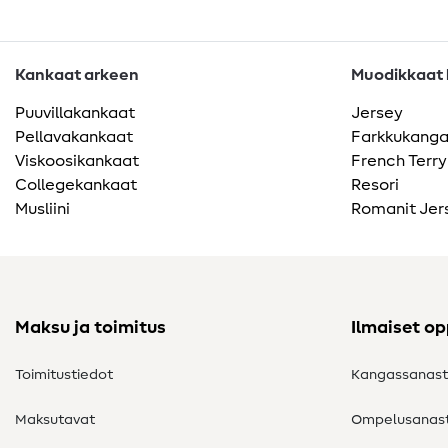
Kankaat arkeen
Muodikkaat k
Puuvillakankaat
Jersey
Pellavakankaat
Farkkukang
Viskoosikankaat
French Terry
Collegekankaat
Resori
Musliini
Romanit Jer
Maksu ja toimitus
Ilmaiset o
Toimitustiedot
Kangassanas
Maksutavat
Ompelusanas