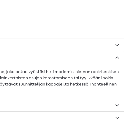
ilme, joka antaa vyöstäsi heti modernin, hieman rock-henkisen
yksinkertaisten asujen korostamiseen tai tyylikkään lookin
näyttävät suunnittelijan kappaleilta hetkessä. Ihanteellinen