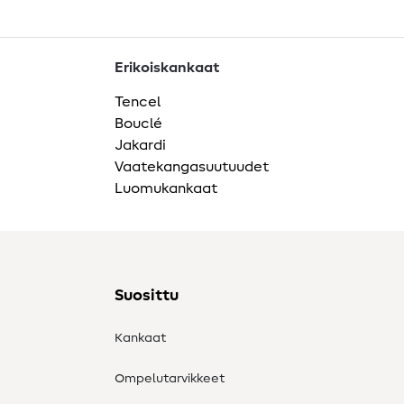
Erikoiskankaat
Tencel
Bouclé
Jakardi
Vaatekangasuutuudet
Luomukankaat
Suosittu
Kankaat
Ompelutarvikkeet