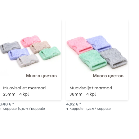
Много цветов
Много цветов
Muovisoljet marmori
Muovisoljet marmori
M
25mm - 4 kpl
38mm - 4 kpl
3
3,48 € *
4,92 € *
4,6
4
Kappale
| 0,87 € / Kappale
4
Kappale
| 1,23 € / Kappale
4
K