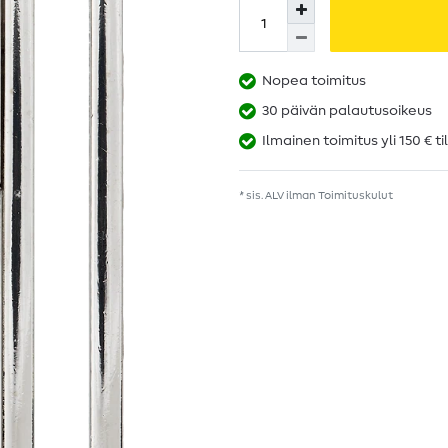
Nopea toimitus
30 päivän palautusoikeus
Ilmainen toimitus yli 150 € ti
* sis. ALV ilman
Toimituskulut