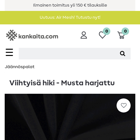
Ilmainen toimitus yli 150 € tilauksille
Uutuus: Air Mesh! Tutustu nyt!
0
0
☰
Jäännöspalat
Viihtyisä hiki - Musta harjattu