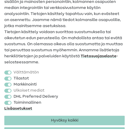
sisällön ja mainosten personointiin, kolmannen osapuolen
median integrointiin tai verkkosivustomme käytön
Apua ja yhteystiedot
analysointiin. Tietojen käsittely tapahtuu vain, kun evästeet
on asennettu. Jaamme nämä tiedot kolmansille osapuolille,
Yhteystiedot
jotka mainitsemme asetuksissa.
Tietoa omistajanvaihdoksesta
Tietojen käsittely voidaan suorittaa suostumuksella tai
oikeutetun edun perusteella. On mahdollista antaa tai evätä
FAQ
suostumus. On olemassa oikeus olla suostumatta ja muuttaa
tai peruuttaa suostumus myöhemmin. Annamme lisätietoja
Peruutusoikeus
henkilötietojen ja palveluiden käytöstä
Tietosuojaseloste
-
Suosittu
selosteessamme.
Välttämätön
Kankaat
Tilastot
Markkinointi
Ompelutarvikkeet
Ulkoiset mediat
Ale
DHL Preferred Delivery
Toiminnallinen
Lisäasetukset
Hyväksy kaikki