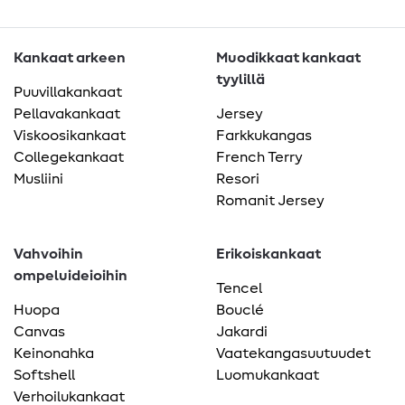
Kankaat arkeen
Muodikkaat kankaat
tyylillä
Puuvillakankaat
Pellavakankaat
Jersey
Viskoosikankaat
Farkkukangas
Collegekankaat
French Terry
Musliini
Resori
Romanit Jersey
Vahvoihin
Erikoiskankaat
ompeluideioihin
Tencel
Huopa
Bouclé
Canvas
Jakardi
Keinonahka
Vaatekangasuutuudet
Softshell
Luomukankaat
Verhoilukankaat