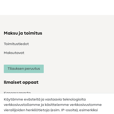
Maksu ja toimitus
Toimitustiedot
Maksutavat
Tilauksen peruutus
Ilmaiset oppaat
Kangassanasto
Käytämme evästeitä ja vastaavia teknologioita
Ompelusanasto
verkkosivustollamme ja käsittelemme verkkosivustomme
vierailijoiden henkilötietoja (esim. IP-osoite), esimerkiksi
Ompeluohjeet