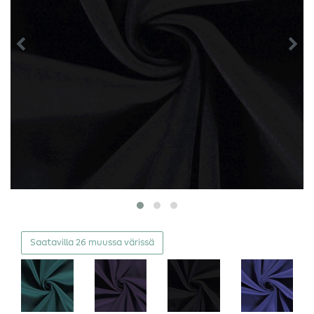
Saatavilla 26 muussa värissä