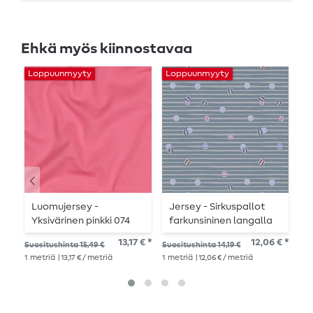
Ehkä myös kiinnostavaa
Loppuunmyyty
Loppuunmyyty
L
Luomujersey -
Jersey - Sirkuspallot
P
Yksivärinen pinkki 074
farkunsininen langalla
A
värjätty
13,17 € *
12,06 € *
Suositushinta 15,49 €
Suositushinta 14,19 €
Suo
1
metriä
| 13,17 € / metriä
1
metriä
| 12,06 € / metriä
1
me