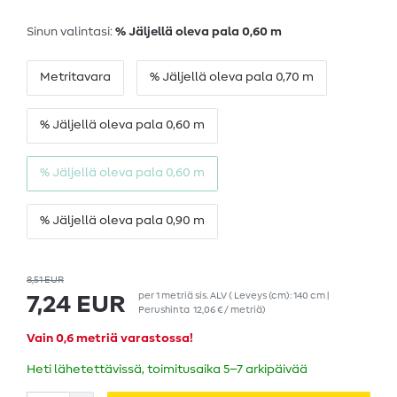
Sinun valintasi:
% Jäljellä oleva pala 0,60 m
Metritavara
% Jäljellä oleva pala 0,70 m
% Jäljellä oleva pala 0,60 m
% Jäljellä oleva pala 0,60 m
% Jäljellä oleva pala 0,90 m
8,51 EUR
per
1
metriä
sis. ALV
( Leveys (cm): 140 cm |
7,24 EUR
Perushinta
12,06 € / metriä
)
Vain 0,6 metriä varastossa!
Heti lähetettävissä, toimitusaika 5–7 arkipäivää