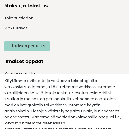
Maksu ja toimitus
Toimitustiedot
Maksutavat
Tilauksen peruutus
Ilmaiset oppaat
Kangassanasto
Käytämme evästeitä ja vastaavia teknologioita
Ompelusanasto
verkkosivustollamme ja käsittelemme verkkosivustomme
vierailijoiden henkilötietoja (esim. IP-osoite), esimerkiksi
Ompeluohjeet
sisällön ja mainosten personointiin, kolmannen osapuolen
median integrointiin tai verkkosivustomme käytön
Apua ja yhteystiedot
analysointiin. Tietojen käsittely tapahtuu vain, kun evästeet
on asennettu. Jaamme nämä tiedot kolmansille osapuolille,
Yhteystiedot
jotka mainitsemme asetuksissa.
Tietoa omistajanvaihdoksesta