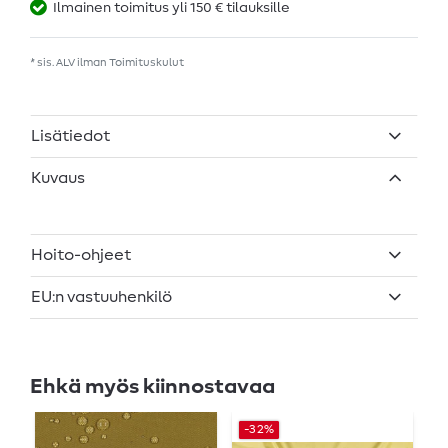
Ilmainen toimitus yli 150 € tilauksille
* sis. ALV ilman
Toimituskulut
Lisätiedot
Kuvaus
Hoito-ohjeet
EU:n vastuuhenkilö
Ehkä myös kiinnostavaa
L
-32%