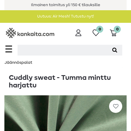
Ilmainen toimitus yli 150 € tilauksille
Uutuus: Air Mesh! Tutustu nyt!
0
0
☰
Jäännöspalat
Cuddly sweat - Tumma minttu
harjattu