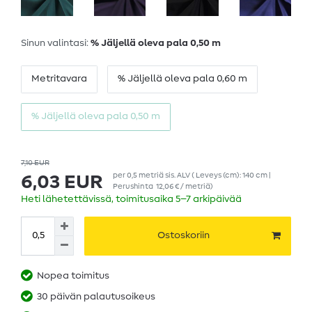
Sinun valintasi:
% Jäljellä oleva pala 0,50 m
Metritavara
% Jäljellä oleva pala 0,60 m
% Jäljellä oleva pala 0,50 m
7,10 EUR
per
0,5
metriä
sis. ALV
( Leveys (cm): 140 cm |
6,03 EUR
Perushinta
12,06 € / metriä
)
Heti lähetettävissä, toimitusaika 5–7 arkipäivää
Ostoskoriin
Nopea toimitus
30 päivän palautusoikeus