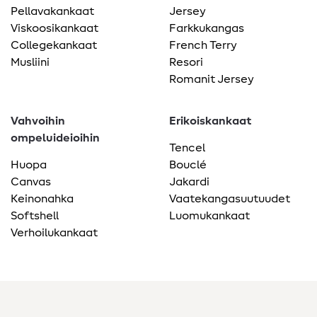
Pellavakankaat
Jersey
Viskoosikankaat
Farkkukangas
Collegekankaat
French Terry
Musliini
Resori
Romanit Jersey
Vahvoihin
Erikoiskankaat
ompeluideioihin
Tencel
Huopa
Bouclé
Canvas
Jakardi
Keinonahka
Vaatekangasuutuudet
Softshell
Luomukankaat
Verhoilukankaat