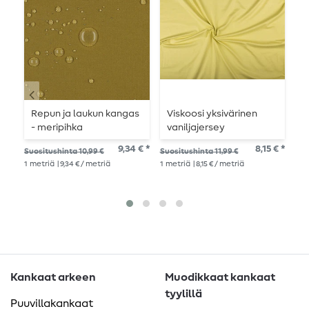
Repun ja laukun kangas
Viskoosi yksivärinen
Y
- meripihka
vaniljajersey
j
9,34 € *
8,15 € *
Suositushinta 10,99 €
Suositushinta 11,99 €
Suo
1
metriä
| 9,34 € / metriä
1
metriä
| 8,15 € / metriä
1
me
Kankaat arkeen
Muodikkaat kankaat
tyylillä
Puuvillakankaat